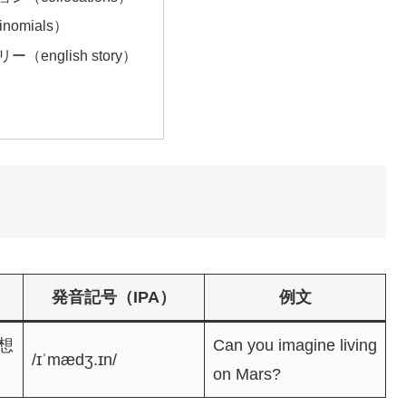
nomials）
（english story）
発音記号（IPA）
例文
想
Can you imagine living
/ɪˈmædʒ.ɪn/
on Mars?