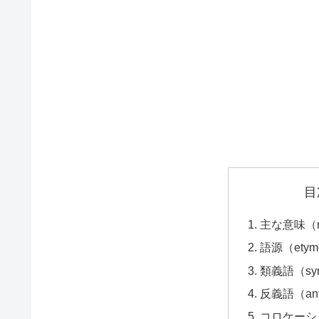
目
主な意味（ma
語源（etym
類義語（syn
反義語（ant
コロケーション