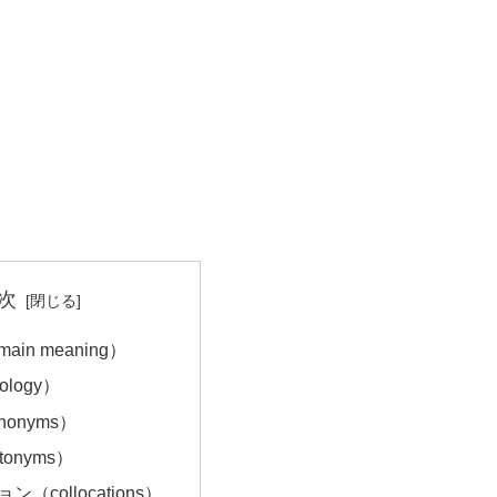
次
in meaning）
ology）
onyms）
onyms）
（collocations）