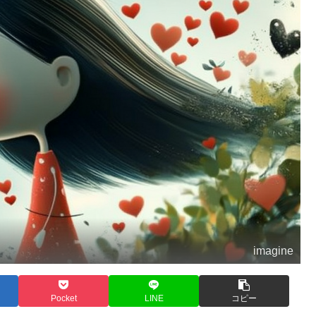
imagine
Pocket
LINE
コピー