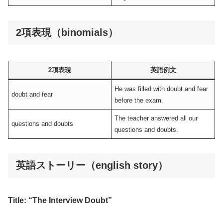
2項表現（binomials）
2項表現
英語例文
He was filled with doubt and fear
doubt and fear
before the exam.
The teacher answered all our
questions and doubts
questions and doubts.
英語ストーリー（english story）
Title: “The Interview Doubt”