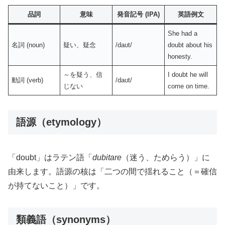
品詞
意味
発音記号 (IPA)
英語例文
She had a
名詞 (noun)
疑い、疑念
/daʊt/
doubt about his
honesty.
～を疑う、信
I doubt he will
動詞 (verb)
/daʊt/
じない
come on time.
語源（etymology）
「doubt」はラテン語「
dubitare
（迷う、ためらう）」に
由来します。語源の核は「二つの間で揺れること（＝確信
が持てないこと）」です。
類義語（synonyms）