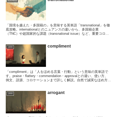
business
「国境を越えた・多国籍の」を意味する英単語「transnational」を徹
底攻略。internationalとのニュアンスの違いから、多国籍企業
（TNC）や超国家的な課題（transnational issue）など、重要コロケ
ーションまで詳しく紹介します。彩と田中さんが世界に広げた「誠実
さ」の物語を通じて、グローバル社会で必須となる品格ある英語力を
compliment
身につけましょう。
1900
「compliment」は「人をほめる言葉・行動」という意味の英単語で
す。praise・flattery・commendation・approvalとの違い、使い方、
例文、語源、コロケーションまで詳しく解説。自然で誠実なほめ方を
英語で学びましょう。
arrogant
1900