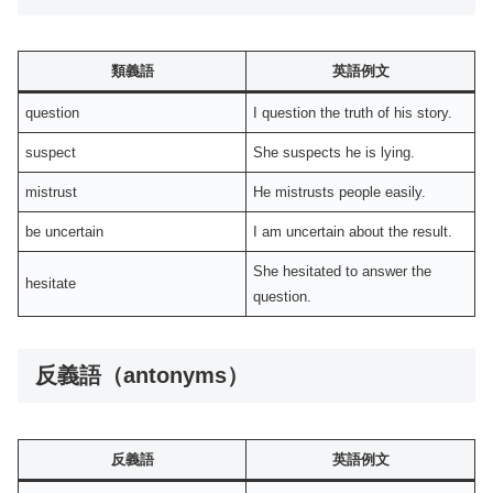
類義語
英語例文
question
I question the truth of his story.
suspect
She suspects he is lying.
mistrust
He mistrusts people easily.
be uncertain
I am uncertain about the result.
She hesitated to answer the
hesitate
question.
反義語（antonyms）
反義語
英語例文