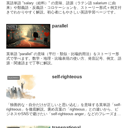
英語単語 "salary（給料）" の意味、語源（ラテン語 salarium に由
来）や類義語・反義語・コロケーションを、ストーリー形式＋例文付
きでわかりやすく解説。初心者にもやさしい英語学習ページです。
parallel
NGSL
英単語 “parallel” の意味（平行・類似・比喩的用法）をストーリー形
式で学べます。数学・地理・比喩表現の使い方、発音記号、例文、語
源・関連語まで丁寧に解説。
self-righteous
business
「独善的な・自分だけが正しいと思い込む」を意味する英単語「self-
righteous」を徹底解説。褒め言葉の「righteous」との違いから、ビ
ジネスやSNSで避けたい「self-righteous anger」などのフレーズまで
詳しく紹介します。彩と田中さんが世界的な成功の裏で直面する「正
義の押し売り」への対処法を通じて、品格ある英語力を身につけまし
transnational
ょう。