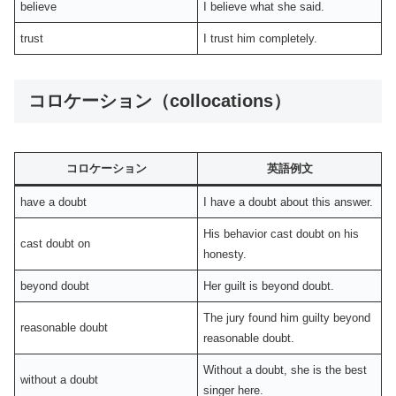
believe
I believe what she said.
trust
I trust him completely.
コロケーション（collocations）
コロケーション
英語例文
have a doubt
I have a doubt about this answer.
His behavior cast doubt on his
cast doubt on
honesty.
beyond doubt
Her guilt is beyond doubt.
The jury found him guilty beyond
reasonable doubt
reasonable doubt.
Without a doubt, she is the best
without a doubt
singer here.