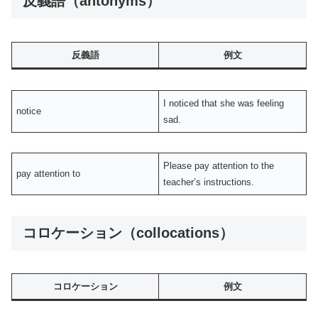
反義語（antonyms）
反義語
例文
I noticed that she was feeling
notice
sad.
Please pay attention to the
pay attention to
teacher’s instructions.
コロケーション（collocations）
コロケーション
例文