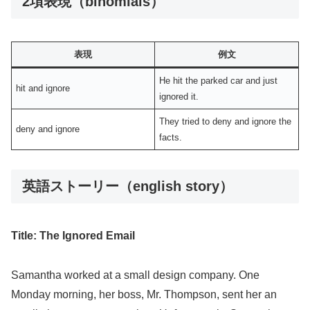
2項表現（binomials）
表現
例文
He hit the parked car and just
hit and ignore
ignored it.
They tried to deny and ignore the
deny and ignore
facts.
英語ストーリー（english story）
Title: The Ignored Email
Samantha worked at a small design company. One
Monday morning, her boss, Mr. Thompson, sent her an