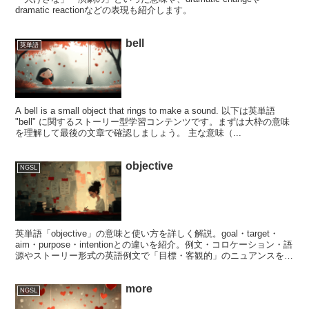
dramatic reactionなどの表現も紹介します。
bell
英単語
A bell is a small object that rings to make a sound. 以下は英単語
"bell" に関するストーリー型学習コンテンツです。まずは大枠の意味
を理解して最後の文章で確認しましょう。 主な意味（...
objective
NGSL
英単語「objective」の意味と使い方を詳しく解説。goal・target・
aim・purpose・intentionとの違いを紹介。例文・コロケーション・語
源やストーリー形式の英語例文で「目標・客観的」のニュアンスを学
べます。
more
NGSL