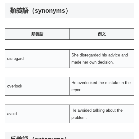
類義語（synonyms）
類義語
例文
She disregarded his advice and
disregard
made her own decision.
He overlooked the mistake in the
overlook
report.
He avoided talking about the
avoid
problem.