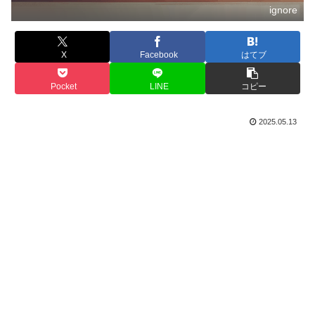
ignore
X
Facebook
はてブ
Pocket
LINE
コピー
2025.05.13