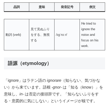
品詞
意味
発音記号
例文
He tried to
見て見ぬふり
ignore the
動詞 (verb)
をする、無視
/ɪɡˈnɔːr/
noise and
する
focus on his
work.
語源（etymology）
「ignore」はラテン語の
ignorare
（知らない、気づかな
い）から来ています。語根
-gnor-
は「知る（know）」を
意味し、
in-
は否定の接頭辞です。「知らないふりをす
る・意図的に気にしない」というイメージが核です。