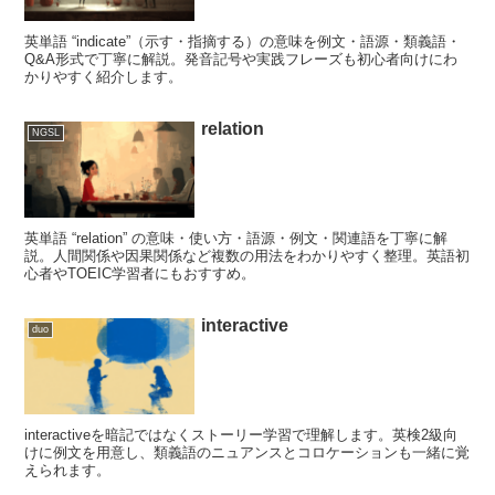
英単語 “indicate”（示す・指摘する）の意味を例文・語源・類義語・
Q&A形式で丁寧に解説。発音記号や実践フレーズも初心者向けにわ
かりやすく紹介します。
relation
NGSL
英単語 “relation” の意味・使い方・語源・例文・関連語を丁寧に解
説。人間関係や因果関係など複数の用法をわかりやすく整理。英語初
心者やTOEIC学習者にもおすすめ。
interactive
duo
interactiveを暗記ではなくストーリー学習で理解します。英検2級向
けに例文を用意し、類義語のニュアンスとコロケーションも一緒に覚
えられます。