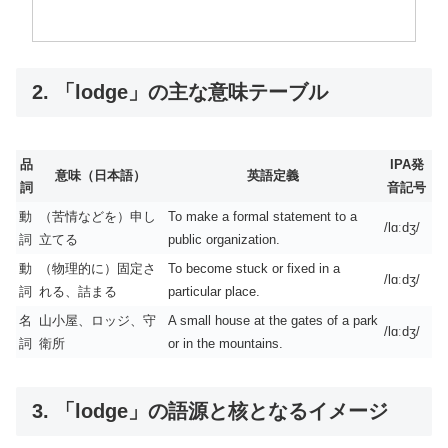
2. 「lodge」の主な意味テーブル
品
IPA発
意味（日本語）
英語定義
詞
音記号
動
（苦情などを）申し
To make a formal statement to a
/lɑːdʒ/
詞
立てる
public organization.
動
（物理的に）固定さ
To become stuck or fixed in a
/lɑːdʒ/
詞
れる、詰まる
particular place.
名
山小屋、ロッジ、守
A small house at the gates of a park
/lɑːdʒ/
詞
衛所
or in the mountains.
3. 「lodge」の語源と核となるイメージ