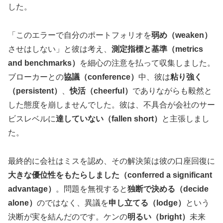
した。
「このエラーで自分のポートフォリオを
弱め（weaken）
させはしない」と彼は考え、
測定指標と基準（metrics
and benchmarks）
を細心の注意を払って収集しました。
ブローカーとの
協議（conference）
中、彼は
粘り強く
（persistent）
、
快活（cheerful）
でありながらも毅然と
した態度を崩しませんでした。彼は、不具合が会社のサー
ビスレベルに
達していない（fallen short）
と主張しまし
た。
最終的に会社はミスを認め、その解決策は彼の口座回復に
大きな優位性をもたらしました（conferred a significant
advantage）
。問題を無視すると
独断で決める（decide
alone）
のではなく、異議を
申し立てる（lodge）
という
決断が実を結んだのです。ケンの
明るい（bright）
未来