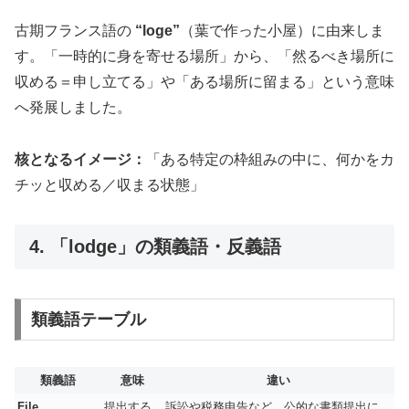
古期フランス語の
“loge”
（葉で作った小屋）に由来しま
す。「一時的に身を寄せる場所」から、「然るべき場所に
収める＝申し立てる」や「ある場所に留まる」という意味
へ発展しました。
核となるイメージ：
「ある特定の枠組みの中に、何かをカ
チッと収める／収まる状態」
4. 「lodge」の類義語・反義語
類義語テーブル
類義語
意味
違い
File
提出する
訴訟や税務申告など、公的な書類提出に。