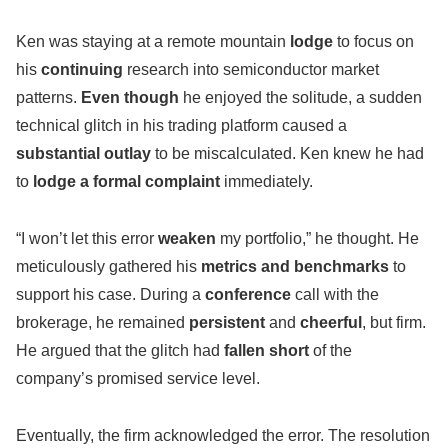
Ken was staying at a remote mountain
lodge
to focus on
his
continuing
research into semiconductor market
patterns.
Even though
he enjoyed the solitude, a sudden
technical glitch in his trading platform caused a
substantial outlay
to be miscalculated. Ken knew he had
to
lodge a formal complaint
immediately.
“I won’t let this error
weaken
my portfolio,” he thought. He
meticulously gathered his
metrics and benchmarks
to
support his case. During a
conference
call with the
brokerage, he remained
persistent
and
cheerful
, but firm.
He argued that the glitch had
fallen short
of the
company’s promised service level.
Eventually, the firm acknowledged the error. The resolution