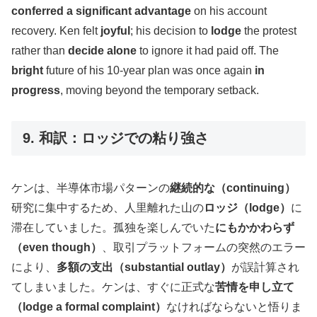
conferred a significant advantage
on his account
recovery. Ken felt
joyful
; his decision to
lodge
the protest
rather than
decide alone
to ignore it had paid off. The
bright
future of his 10-year plan was once again
in
progress
, moving beyond the temporary setback.
9. 和訳：ロッジでの粘り強さ
ケンは、半導体市場パターンの
継続的な（continuing）
研究に集中するため、人里離れた山の
ロッジ（lodge）
に
滞在していました。孤独を楽しんでいた
にもかかわらず
（even though）
、取引プラットフォームの突然のエラー
により、
多額の支出（substantial outlay）
が誤計算され
てしまいました。ケンは、すぐに正式な
苦情を申し立て
（lodge a formal complaint）
なければならないと悟りま