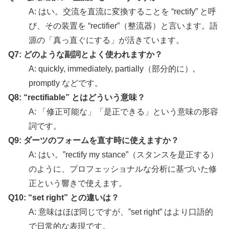
A: はい。交流を直流に変換することを “rectify” と呼
び、その装置を “rectifier”（整流器）と言います。語
源の「真っ直ぐにする」が活きています。
Q7: どのような副詞とよく使われますか？
A: quickly, immediately, partially（部分的に）,
promptly などです。
Q8: “rectifiable” とはどういう意味？
A: 「修正可能な」「是正できる」という意味の形容
詞です。
Q9: ダーツのフォームを直す時に使えますか？
A: はい。”rectify my stance”（スタンスを是正する）
のように、プロフェッショナルな分析に基づいた修
正という響きで使えます。
Q10: “set right” との違いは？
A: 意味はほぼ同じですが、”set right” はより口語的
で日常的な表現です。