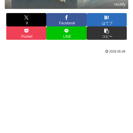
rectify
X
Facebook
はてブ
Pocket
LINE
コピー
2026.05.08