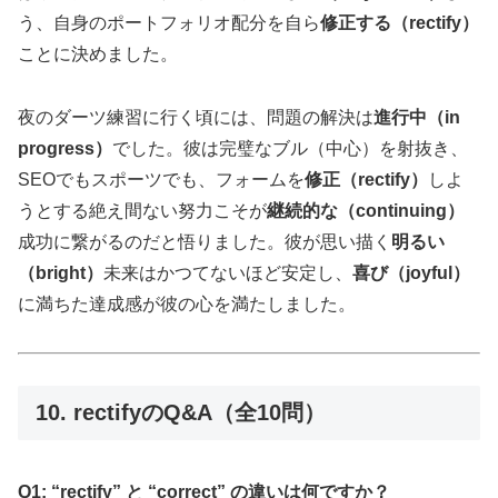
う、自身のポートフォリオ配分を自ら
修正する（rectify）
ことに決めました。
夜のダーツ練習に行く頃には、問題の解決は
進行中（in
progress）
でした。彼は完璧なブル（中心）を射抜き、
SEOでもスポーツでも、フォームを
修正（rectify）
しよ
うとする絶え間ない努力こそが
継続的な（continuing）
成功に繋がるのだと悟りました。彼が思い描く
明るい
（bright）
未来はかつてないほど安定し、
喜び（joyful）
に満ちた達成感が彼の心を満たしました。
10. rectifyのQ&A（全10問）
Q1: “rectify” と “correct” の違いは何ですか？