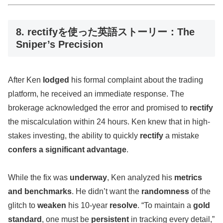
8. rectifyを使った英語ストーリー：The
Sniper’s Precision
After Ken
lodged
his formal complaint about the trading
platform, he received an immediate response. The
brokerage acknowledged the error and promised to
rectify
the miscalculation within 24 hours. Ken knew that in high-
stakes investing, the ability to quickly
rectify
a mistake
confers a significant advantage
.
While the fix was
underway
, Ken analyzed his
metrics
and benchmarks
. He didn’t want the
randomness
of the
glitch to
weaken
his 10-year
resolve
. “To maintain a
gold
standard
, one must be
persistent
in tracking every detail,”