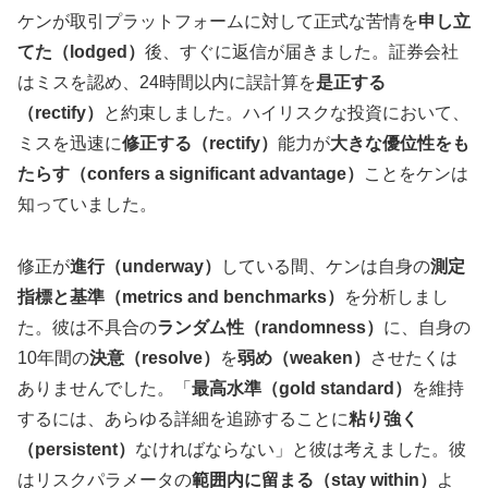
ケンが取引プラットフォームに対して正式な苦情を
申し立
てた（lodged）
後、すぐに返信が届きました。証券会社
はミスを認め、24時間以内に誤計算を
是正する
（rectify）
と約束しました。ハイリスクな投資において、
ミスを迅速に
修正する（rectify）
能力が
大きな優位性をも
たらす（confers a significant advantage）
ことをケンは
知っていました。
修正が
進行（underway）
している間、ケンは自身の
測定
指標と基準（metrics and benchmarks）
を分析しまし
た。彼は不具合の
ランダム性（randomness）
に、自身の
10年間の
決意（resolve）
を
弱め（weaken）
させたくは
ありませんでした。「
最高水準（gold standard）
を維持
するには、あらゆる詳細を追跡することに
粘り強く
（persistent）
なければならない」と彼は考えました。彼
はリスクパラメータの
範囲内に留まる（stay within）
よ