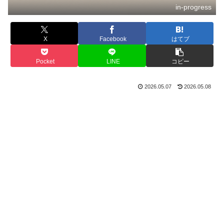
in-progress
X
Facebook
はてブ
Pocket
LINE
コピー
2026.05.07
2026.05.08