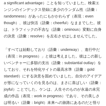
a significant advantage）ことを知っていました。検索エ
ンジンのインデックス登録に多少のランダム性（語彙：
randomness）があったにもかかわらず（表現：even
though）、彼は快活（語彙：cheerful）なままでした。彼
は、トラフィックの不吉な（語彙：ominous）変動に自身
の決意（語彙：resolve）を左右させはしませんでした。
「すべては始動しており（語彙：underway）、進行中だ
（表現：in progress）」と彼は考えました。彼はこの新し
いベンチャーに多額の支出（語彙：substantial outlay）を
しており、それを特化サイトの最高水準（語彙：gold
standard）にする決意を固めていました。自分のアイデア
が形になっていくのを見るのは、まさに喜ばしい（語彙：
joyful）ことでした。ケンは、人生そのものが永遠の未完
成の作品（表現：work in progress）であり、その美しさ
は明るい（語彙：bright）未来への旅路にあるのだと悟り