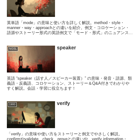
英単語「mode」の意味と使い方を詳しく解説。method・style・
manner・way・approachとの違いを紹介。例文・コロケーション・
語源やストーリー形式の英語例文で「モード・形式」のニュアンスを
実践的に学べます。
speaker
NGSL
英語 “speaker（話す人／スピーカー装置）” の意味・発音・語源、類
義語・反義語、コロケーション、ストーリー＆Q&A付きでわかりや
すく解説。会話・学習に役立ちます！
verify
1900
「verify」の意味や使い方をストーリーと例文でやさしく解説。
confirmやvalidate、check、proveとの違いや、verify information・