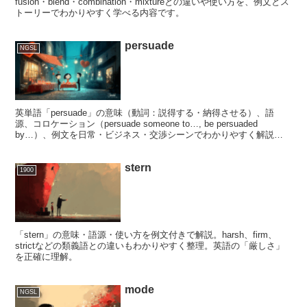
fusion・blend・combination・mixtureとの違いや使い方を、例文とス
トーリーでわかりやすく学べる内容です。
persuade
NGSL
英単語「persuade」の意味（動詞：説得する・納得させる）、語
源、コロケーション（persuade someone to…, be persuaded
by…）、例文を日常・ビジネス・交渉シーンでわかりやすく解説し
ます。
stern
1900
「stern」の意味・語源・使い方を例文付きで解説。harsh、firm、
strictなどの類義語との違いもわかりやすく整理。英語の「厳しさ」
を正確に理解。
mode
NGSL