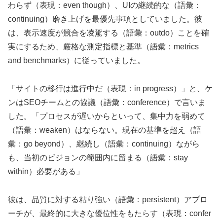
わらず（表現：even though）、UIの継続的な（語彙：
continuing）磨き上げを最優先事項としていました。彼
は、表示速度が競合を凌駕する（語彙：outdo）ことを確
実にするため、厳格な測定指標と基準（語彙：metrics
and benchmarks）に従っていました。
「サイトの移行は進行中だ（表現：in progress）」と、ケ
ンはSEOチームとの協議（語彙：conference）で言いま
した。「プロセスが遅いからといって、集中力を弱めて
（語彙：weaken）はならない。現在の基準を超え（語
彙：go beyond）、継続し（語彙：continuing）ながら
も、当初のビジョンの範囲内に留まる（語彙：stay
within）必要がある」
彼は、品質に対する粘り強い（語彙：persistent）アプロ
ーチが、最終的に大きな優位性をもたらす（表現：confer