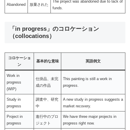
The project was abandoned due to lack of
Abandoned
放棄された
funds.
「in progress」のコロケーション
（collocations）
コロケーショ
基本的な意味
英語例文
ン
Work in
仕掛品、未完
This painting is still a work in
progress
成の作品
progress.
(WIP)
Study in
調査中、研究
A new study in progress suggests a
progress
中
market recovery.
Project in
進行中のプロ
We have three major projects in
progress
ジェクト
progress right now.