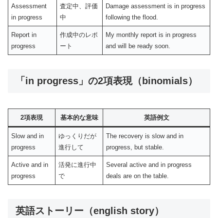
Assessment
査定中、評価
Damage assessment is in progress
in progress
中
following the flood.
Report in
作成中のレポ
My monthly report is in progress
progress
ート
and will be ready soon.
「in progress」の2項表現（binomials）
2項表現
基本的な意味
英語例文
Slow and in
ゆっくりだが
The recovery is slow and in
progress
進行して
progress, but stable.
Active and in
活発に進行中
Several active and in progress
progress
で
deals are on the table.
英語ストーリー（english story）