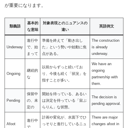
が重要になります。
基本的
対象表現とのニュアンスの
類義語
英語例文
な意味
違い
進行中
準備を終えて「動き出し
The construction
Underway
で、始
た」という勢いや始動に焦
is already
まって
点がある。
underway.
We have an
以前からずっと続いてお
継続的
ongoing
Ongoing
り、今後も続く「状況」を
な
partnership with
指すことが多い。
them.
保留中
開始を待っている、あるい
The decision is
Pending
の、未
は決定を待っている「宙ぶ
pending approval.
定の
らりん」な状態。
計画や変化が、水面下でひ
There are major
進行中
Afoot
っそりと進行しているニュ
changes afoot in
で