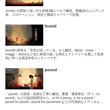
vicinity の意味と使い方を英検2級レベルで解説。類義語のニュアンス
差、コロケーション、例文と職場ストーリーで定着。
humid
1900
humidの意味を「空気が湿っている」から解説。damp・moist・
muggy・stickyなど似た表現の違いを例文とストーリーを通して直感
的に学べる英語学習コンテンツです。
pound
NGSL
「pound」の意味・語源を丁寧に解説。重量・通貨単位・打つ（to
pound）などの品詞別用法から、in for a penny, in for a pound／
pound for pound／pound the pavement などの代表的なイディオムを
例文付きで紹介します。