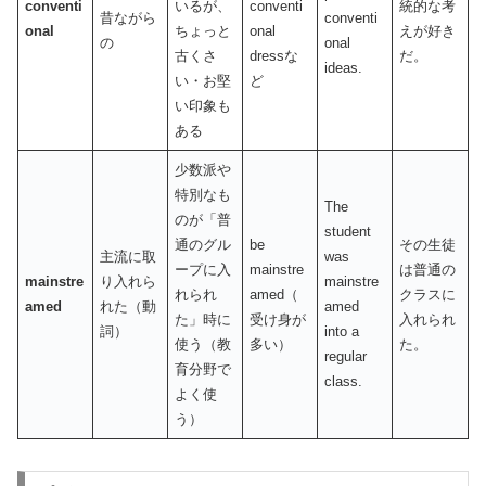
conventi
いるが、
conventi
統的な考
昔ながら
conventi
onal
ちょっと
onal
えが好き
の
onal
古くさ
dressな
だ。
ideas.
い・お堅
ど
い印象も
ある
少数派や
特別なも
The
のが「普
student
通のグル
be
その生徒
主流に取
was
ープに入
mainstre
は普通の
mainstre
り入れら
mainstre
れられ
amed（
クラスに
amed
れた（動
amed
た」時に
受け身が
入れられ
詞）
into a
使う（教
多い）
た。
regular
育分野で
class.
よく使
う）