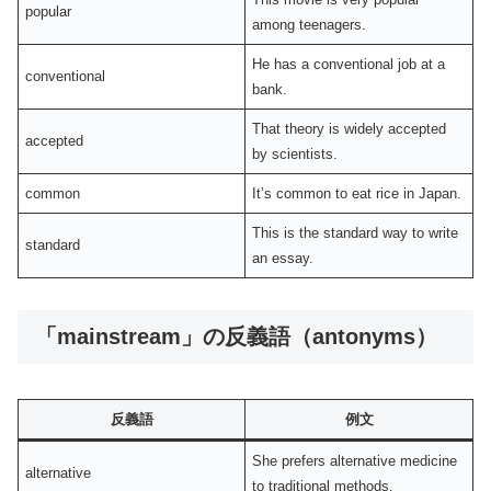
popular
among teenagers.
He has a conventional job at a
conventional
bank.
That theory is widely accepted
accepted
by scientists.
common
It’s common to eat rice in Japan.
This is the standard way to write
standard
an essay.
「mainstream」の反義語（antonyms）
反義語
例文
She prefers alternative medicine
alternative
to traditional methods.