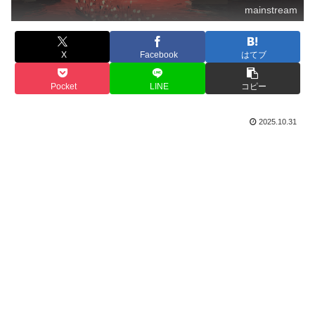
mainstream
X
Facebook
はてブ
Pocket
LINE
コピー
2025.10.31