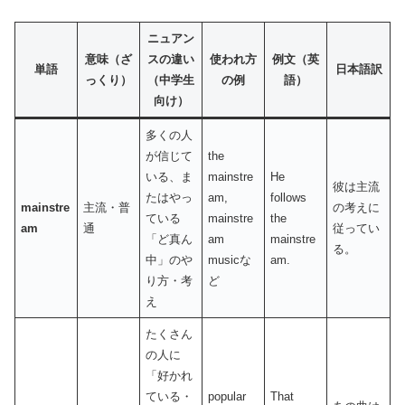
ニュアン
意味（ざ
スの違い
使われ方
例文（英
単語
日本語訳
っくり）
（中学生
の例
語）
向け）
多くの人
が信じて
the
いる、ま
mainstre
He
彼は主流
たはやっ
am,
follows
mainstre
主流・普
の考えに
ている
mainstre
the
am
通
従ってい
「ど真ん
am
mainstre
る。
中」のや
musicな
am.
り方・考
ど
え
たくさん
の人に
「好かれ
ている・
popular
That