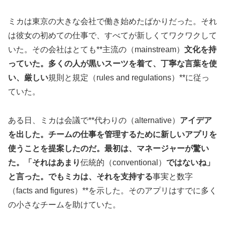
ミカは東京の大きな会社で働き始めたばかりだった。それ
は彼女の初めての仕事で、すべてが新しくてワクワクして
いた。その会社はとても**主流の（mainstream）
文化を持
っていた。多くの人が黒いスーツを着て、丁寧な言葉を使
い、厳しい
規則と規定（rules and regulations）**に従っ
ていた。
ある日、ミカは会議で**代わりの（alternative）
アイデア
を出した。チームの仕事を管理するために新しいアプリを
使うことを提案したのだ。最初は、マネージャーが驚い
た。「それはあまり
伝統的（conventional）
ではないね」
と言った。でもミカは、それを支持する
事実と数字
（facts and figures）**を示した。そのアプリはすでに多く
の小さなチームを助けていた。