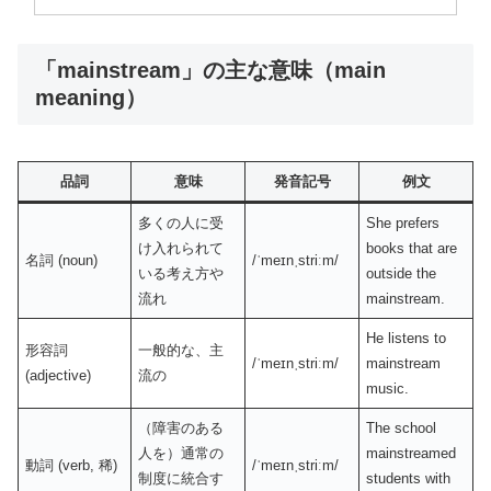
「mainstream」の主な意味（main
meaning）
品詞
意味
発音記号
例文
多くの人に受
She prefers
け入れられて
books that are
名詞 (noun)
/ˈmeɪnˌstriːm/
いる考え方や
outside the
流れ
mainstream.
He listens to
形容詞
一般的な、主
/ˈmeɪnˌstriːm/
mainstream
(adjective)
流の
music.
（障害のある
The school
人を）通常の
mainstreamed
動詞 (verb, 稀)
/ˈmeɪnˌstriːm/
制度に統合す
students with