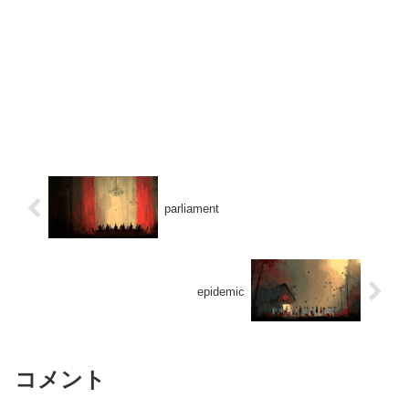
parliament
epidemic
コメント