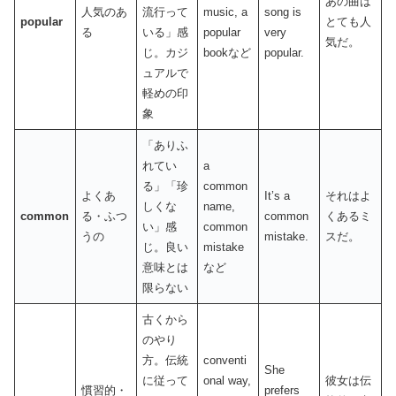
あの曲は
人気のあ
流行って
music, a
song is
popular
とても人
る
いる」感
popular
very
気だ。
じ。カジ
bookなど
popular.
ュアルで
軽めの印
象
「ありふ
れてい
a
る」「珍
common
よくあ
It’s a
それはよ
しくな
name,
common
る・ふつ
common
くあるミ
い」感
common
うの
mistake.
スだ。
じ。良い
mistake
意味とは
など
限らない
古くから
のやり
方。伝統
conventi
She
に従って
onal way,
彼女は伝
慣習的・
prefers