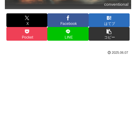
conventional
X
Facebook
はてブ
Pocket
LINE
コピー
2025.06.07