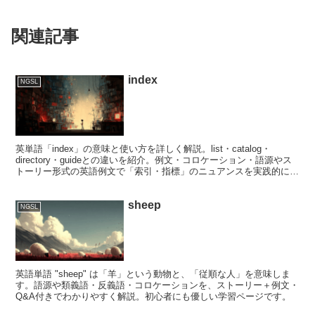
関連記事
index
NGSL
英単語「index」の意味と使い方を詳しく解説。list・catalog・
directory・guideとの違いを紹介。例文・コロケーション・語源やス
トーリー形式の英語例文で「索引・指標」のニュアンスを実践的に学
べます。
sheep
NGSL
英語単語 "sheep" は「羊」という動物と、「従順な人」を意味しま
す。語源や類義語・反義語・コロケーションを、ストーリー＋例文・
Q&A付きでわかりやすく解説。初心者にも優しい学習ページです。