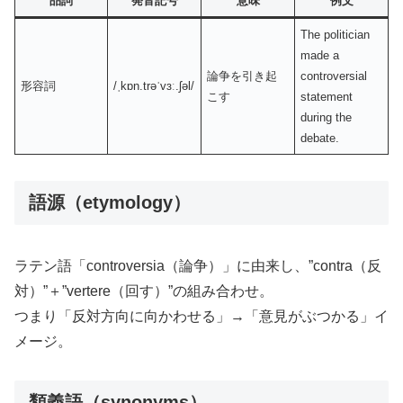
品詞
発音記号
意味
例文
The politician
made a
論争を引き起
controversial
形容詞
/ˌkɒn.trəˈvɜː.ʃəl/
こす
statement
during the
debate.
語源（etymology）
ラテン語「controversia（論争）」に由来し、”contra（反
対）”＋”vertere（回す）”の組み合わせ。
つまり「反対方向に向かわせる」→「意見がぶつかる」イ
メージ。
類義語（synonyms）