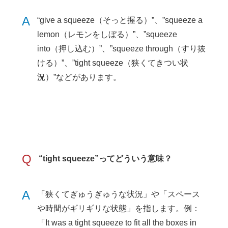
A
“give a squeeze（そっと握る）”、”squeeze a
lemon（レモンをしぼる）”、”squeeze
into（押し込む）”、”squeeze through（すり抜
ける）”、”tight squeeze（狭くてきつい状
況）”などがあります。
Q
“tight squeeze”ってどういう意味？
A
「狭くてぎゅうぎゅうな状況」や「スペース
や時間がギリギリな状態」を指します。例：
「It was a tight squeeze to fit all the boxes in