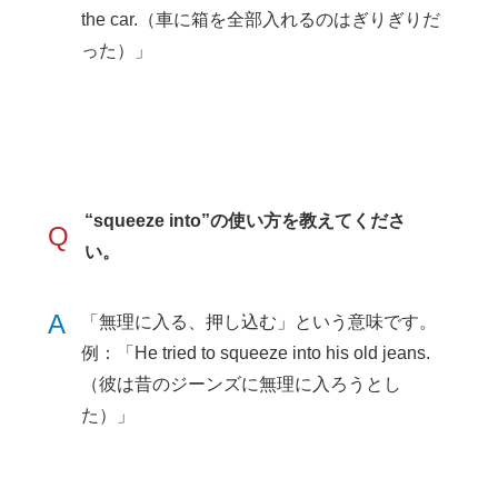
the car.（車に箱を全部入れるのはぎりぎりだ
った）」
“squeeze into”の使い方を教えてくださ
Q
い。
A
「無理に入る、押し込む」という意味です。
例：「He tried to squeeze into his old jeans.
（彼は昔のジーンズに無理に入ろうとし
た）」