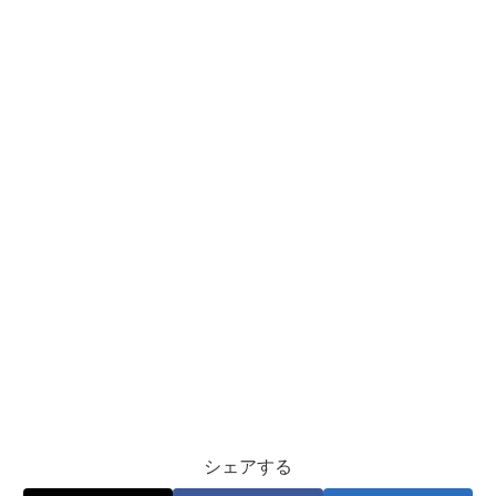
シェアする