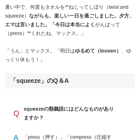
暑い中で、何度もタオルを**ねじってしぼり（twist and
squeeze）
ながらも、楽しい一日を過ごしました。夕方、
エマは言いました。「今日は本当によく
がんばって
（press）**くれたね、マックス。」
「うん」とマックス。「明日は
ゆるめて（loosen）
、ゆ
っくり休もう！」
「squeeze」のQ＆A
squeezeの類義語にはどんなものがあり
Q
ますか？
A
「press（押す）」「compress（圧縮す