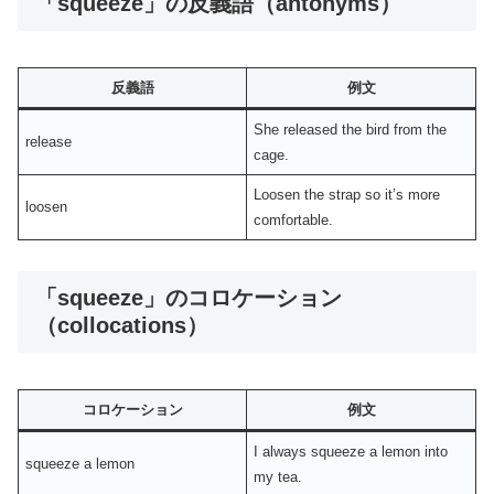
「squeeze」の反義語（antonyms）
反義語
例文
She released the bird from the
release
cage.
Loosen the strap so it’s more
loosen
comfortable.
「squeeze」のコロケーション
（collocations）
コロケーション
例文
I always squeeze a lemon into
squeeze a lemon
my tea.