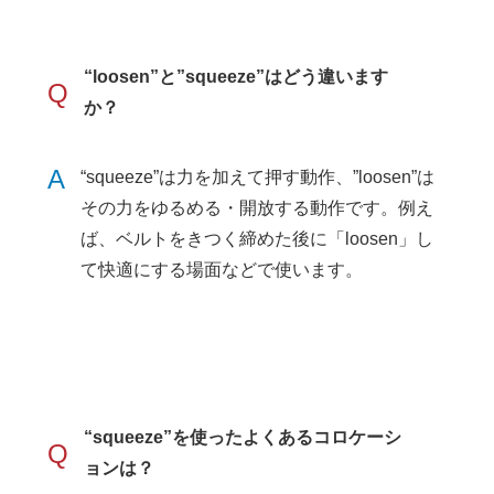
“loosen”と”squeeze”はどう違います
Q
か？
A
“squeeze”は力を加えて押す動作、”loosen”は
その力をゆるめる・開放する動作です。例え
ば、ベルトをきつく締めた後に「loosen」し
て快適にする場面などで使います。
“squeeze”を使ったよくあるコロケーシ
Q
ョンは？