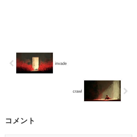
invade
crawl
コメント