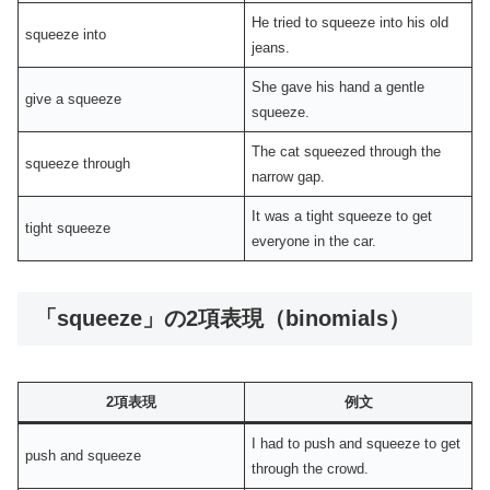
He tried to squeeze into his old
squeeze into
jeans.
She gave his hand a gentle
give a squeeze
squeeze.
The cat squeezed through the
squeeze through
narrow gap.
It was a tight squeeze to get
tight squeeze
everyone in the car.
「squeeze」の2項表現（binomials）
2項表現
例文
I had to push and squeeze to get
push and squeeze
through the crowd.