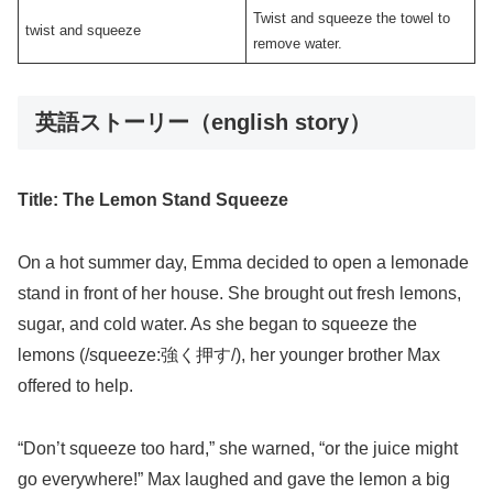
Twist and squeeze the towel to
twist and squeeze
remove water.
英語ストーリー（english story）
Title: The Lemon Stand Squeeze
On a hot summer day, Emma decided to open a lemonade
stand in front of her house. She brought out fresh lemons,
sugar, and cold water. As she began to squeeze the
lemons (/squeeze:強く押す/), her younger brother Max
offered to help.
“Don’t squeeze too hard,” she warned, “or the juice might
go everywhere!” Max laughed and gave the lemon a big