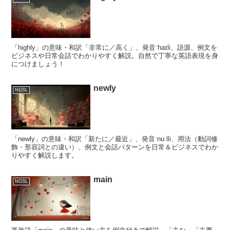
「highly」の意味・和訳「非常に／高く」、発音ˈhaɪli、語源、例文を
ビジネスや日常会話でわかりやすく解説。自然で丁寧な英語表現を身
につけましょう！
newly
NGSL
「newly」の意味・和訳「新たに／最近」、発音ˈnuːlli、用法（動詞修
飾・形容詞との違い）、例文と会話パターンを日常＆ビジネスでわか
りやすく解説します。
main
NGSL