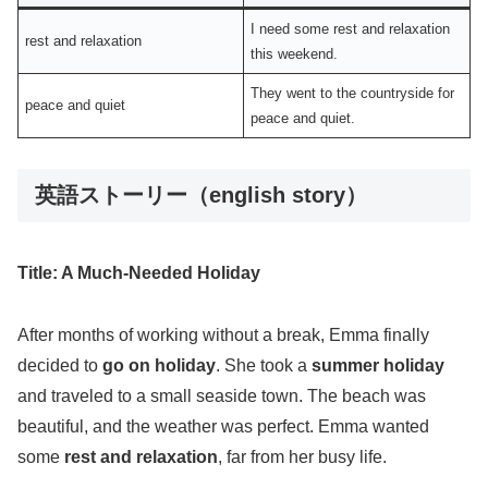
I need some rest and relaxation
rest and relaxation
this weekend.
They went to the countryside for
peace and quiet
peace and quiet.
英語ストーリー（english story）
Title: A Much-Needed Holiday
After months of working without a break, Emma finally
decided to
go on holiday
. She took a
summer holiday
and traveled to a small seaside town. The beach was
beautiful, and the weather was perfect. Emma wanted
some
rest and relaxation
, far from her busy life.