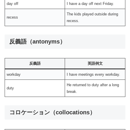
day off
I have a day off next Friday.
The kids played outside during
recess
recess.
反義語（antonyms）
反義語
英語例文
workday
I have meetings every workday.
He returned to duty after a long
duty
break.
コロケーション（collocations）