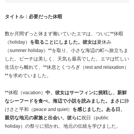
タイトル：必要だった休暇
数か月間ずっと休まず働いていたエマは、ついに**休暇
（holiday）
を取ることにしました。彼女は
夏休み
（summer holiday）**を取り、小さな海辺の町へ旅立ちま
した。ビーチは美しく、天気も最高でした。エマは忙しい
生活から離れて、**休息とくつろぎ（rest and relaxation）
**を求めていました。
**休暇（vacation）
中、彼女はサーフィンに挑戦し、新鮮
なシーフードを食べ、海辺で小説を読みました。まさに
静
けさと平和（peace and quiet）
を感じました。ある日、
親切な地元の家族と出会い、彼らに
祝日（public
holiday）の祭りに招かれ、地元の伝統を学びました。