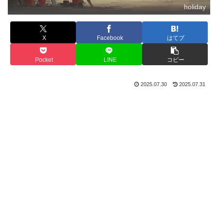
holiday
X
Facebook
はてブ
Pocket
LINE
コピー
2025.07.30
2025.07.31