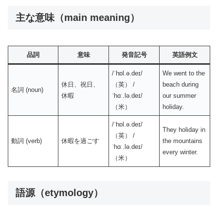
主な意味（main meaning）
品詞
意味
発音記号
英語例文
/ˈhɒl.ə.deɪ/
We went to the
休日、祝日、
（英） /
beach during
名詞 (noun)
休暇
ˈhɑː.lə.deɪ/
our summer
（米）
holiday.
/ˈhɒl.ə.deɪ/
They holiday in
（英） /
動詞 (verb)
休暇を過ごす
the mountains
ˈhɑː.lə.deɪ/
every winter.
（米）
語源（etymology）