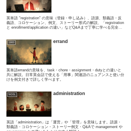
英単語 "registration" の意味（登録・申し込み）、語源、類義語・反
義語、コロケーション、例文、ストーリー形式の解説、「registration
と enrollment/application の違い」などQ&Aまで丁寧に学べる完全ガ
イド。
errand
1900
英単語errandの意味を、task・chore・assignment・dutyとの違いと
共に解説。日常英会話で使える「用事」関連語のニュアンスと使い分
けを例文付きで詳しく学べます。
administration
NGSL
英語「administration」は「運営」や「管理」を意味します。語源・
類義語・コロケーション・ストーリー例文・Q&Aで management や