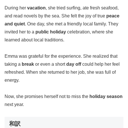
During her
vacation
, she tried surfing, ate fresh seafood,
and read novels by the sea. She felt the joy of true
peace
and quiet
. One day, she met a friendly local family. They
invited her to a
public holiday
celebration, where she
learned about local traditions.
Emma was grateful for the experience. She realized that
taking a
break
or even a short
day off
could help her feel
refreshed. When she returned to her job, she was full of
energy.
Now, she promises herself not to miss the
holiday season
next year.
和訳