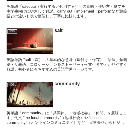
英単語「execute（実行する／処刑する）」の意味・使い方・例文を
中学生向けにやさしく解説。carry out・implement・performなど類義
語との違いも表で整理し、丁寧に比較します。
salt
NGSL
英語単語 "salt（塩）" の基本的な意味（味付け・保存）、語源、類義
語・反義語、コロケーションをストーリー＋例文付きでわかりやすく
解説。初心者にもおすすめの英語学習ページです。
community
NGSL
英単語「community」は「共同体」「地域社会」「仲間」を意味しま
す。例文 “the local community”（地域社会）や “online
community”（オンラインコミュニティ）など、日常会話からビジネ
スまで幅広く使える表現を例文付きでわかりやすく解説します。