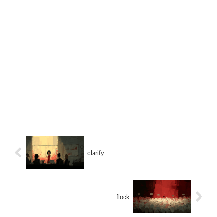
clarify
flock