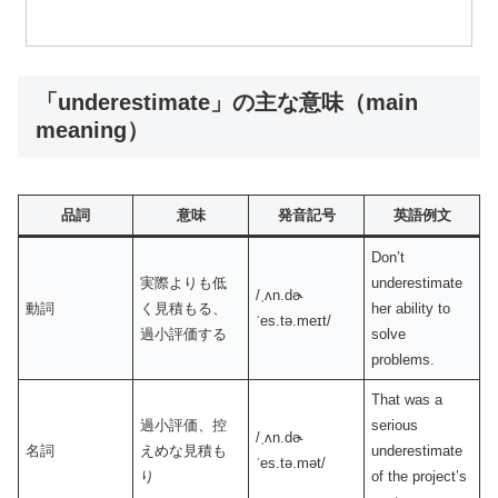
「underestimate」の主な意味（main
meaning）
品詞
意味
発音記号
英語例文
Don’t
実際よりも低
underestimate
/ˌʌn.dɚ
動詞
く見積もる、
her ability to
ˈes.tə.meɪt/
過小評価する
solve
problems.
That was a
過小評価、控
serious
/ˌʌn.dɚ
名詞
えめな見積も
underestimate
ˈes.tə.mət/
り
of the project’s