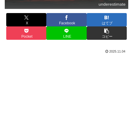
underestimate
X
Facebook
はてブ
Pocket
LINE
コピー
2025.11.04