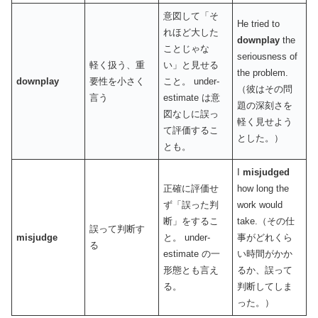
意図して「そ
He tried to
れほど大した
downplay
the
ことじゃな
seriousness of
軽く扱う、重
い」と見せる
the problem.
downplay
要性を小さく
こと。 under­
（彼はその問
言う
estimate は意
題の深刻さを
図なしに誤っ
軽く見せよう
て評価するこ
とした。）
とも。
I
misjudged
正確に評価せ
how long the
ず「誤った判
work would
断」をするこ
take.（その仕
誤って判断す
misjudge
と。 under­
事がどれくら
る
estimate の一
い時間がかか
形態とも言え
るか、誤って
る。
判断してしま
った。）