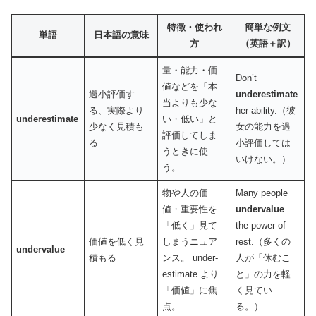
特徴・使われ
簡単な例文
単語
日本語の意味
方
（英語＋訳）
量・能力・価
Don’t
値などを「本
過小評価す
underestimate
当よりも少な
る、実際より
her ability.（彼
underestimate
い・低い」と
少なく見積も
女の能力を過
評価してしま
る
小評価しては
うときに使
いけない。）
う。
物や人の価
Many people
値・重要性を
undervalue
「低く」見て
the power of
価値を低く見
しまうニュア
rest.（多くの
undervalue
積もる
ンス。 under­
人が「休むこ
estimate より
と」の力を軽
「価値」に焦
く見てい
点。
る。）