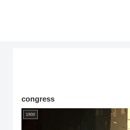
congress
1900