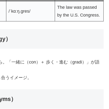
The law was passed
/ˈkɑːŋ.ɡres/
by the U.S. Congress.
gy）
。「一緒に（con）＋ 歩く・進む（gradi）」が語
し合うイメージ。
yms）