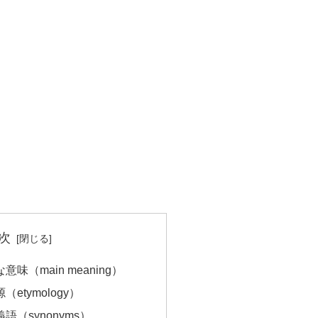
次
な意味（main meaning）
（etymology）
義語（synonyms）