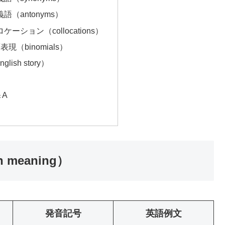
義語（antonyms）
ロケーション（collocations）
表現（binomials）
ish story）
＆A
 meaning）
発音記号
英語例文