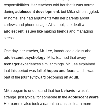
responsibilities. Her teachers told her that it was normal
during
adolescent development
, but Mika still struggled.
At home, she had arguments with her parents about
curfews and phone usage. At school, she dealt with
adolescent issues
like making friends and managing
stress.
One day, her teacher, Mr. Lee, introduced a class about
adolescent psychology
. Mika learned that every
teenager
experiences similar things. Mr. Lee explained
that this period was full of
hopes and fears
, and it was
part of the journey toward becoming an
adult
.
Mika began to understand that her
behavior
wasn’t
strange, just typical for someone in the
adolescent years
.
Her parents also took a parenting class to learn more