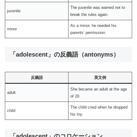
The juvenile was warned not to
juvenile
break the rules again.
As a minor, he needed his
minor
parents’ permission.
「adolescent」の反義語（antonyms）
反義語
英文例
She became an adult at the age
adult
of 20.
The child cried when he dropped
child
his toy.
「adolescent」のコロケーション