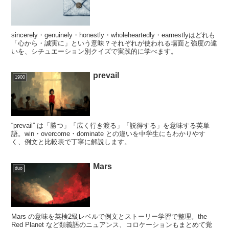
sincerely・genuinely・honestly・wholeheartedly・earnestlyはどれも
「心から・誠実に」という意味？それぞれが使われる場面と強度の違
いを、シチュエーション別クイズで実践的に学べます。
prevail
1900
“prevail” は「勝つ」「広く行き渡る」「説得する」を意味する英単
語。win・overcome・dominate との違いを中学生にもわかりやす
く、例文と比較表で丁寧に解説します。
Mars
duo
Mars の意味を英検2級レベルで例文とストーリー学習で整理。the
Red Planet など類義語のニュアンス、コロケーションもまとめて覚