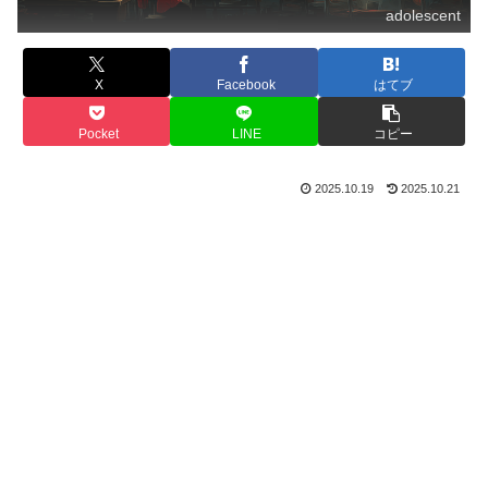
adolescent
X
Facebook
はてブ
Pocket
LINE
コピー
2025.10.19
2025.10.21