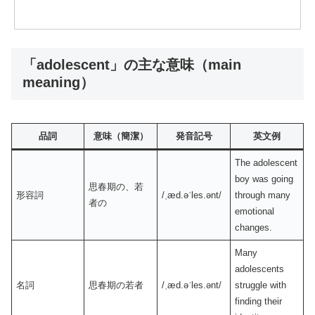
「adolescent」の主な意味（main
meaning）
品詞
意味（簡潔）
発音記号
英文例
The adolescent
boy was going
思春期の、若
形容詞
/ˌæd.əˈles.ənt/
through many
者の
emotional
changes.
Many
adolescents
名詞
思春期の若者
/ˌæd.əˈles.ənt/
struggle with
finding their