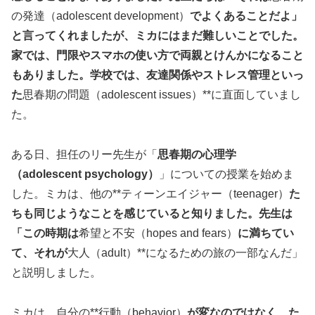
の発達（adolescent development）
でよくあることだよ」
と言ってくれましたが、ミカにはまだ難しいことでした。
家では、門限やスマホの使い方で両親とけんかになること
もありました。学校では、友達関係やストレス管理といっ
た
思春期の問題（adolescent issues）**に直面していまし
た。
ある日、担任のリー先生が「
思春期の心理学
（adolescent psychology）
」についての授業を始めま
した。ミカは、他の**ティーンエイジャー（teenager）
た
ちも同じようなことを感じていると知りました。先生は
「この時期は
希望と不安（hopes and fears）
に満ちてい
て、それが
大人（adult）**になるための旅の一部なんだ」
と説明しました。
ミカは、自分の**行動（behavior）
が変なのではなく、た