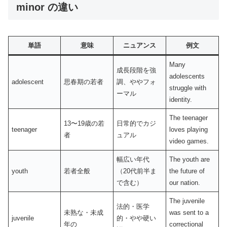
minor の違い
単語
意味
ニュアンス
例文
Many
成長段階を強
adolescents
adolescent
思春期の若者
調、ややフォ
struggle with
ーマル
identity.
The teenager
13〜19歳の若
日常的でカジ
teenager
loves playing
者
ュアル
video games.
幅広い年代
The youth are
youth
若者全般
（20代前半ま
the future of
で含む）
our nation.
The juvenile
法的・医学
未熟な・未成
was sent to a
juvenile
的・やや硬い
年の
correctional