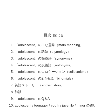
目次
「adolescent」の主な意味（main meaning）
「adolescent」の語源（etymology）
「adolescent」の類義語（synonyms）
「adolescent」の反義語（antonyms）
「adolescent」のコロケーション（collocations）
「adolescent」の2項表現（binomials）
英語ストーリー（english story）
和訳
「adolescent」のQ＆A
adolescent / teenager / youth / juvenile / minor の違い