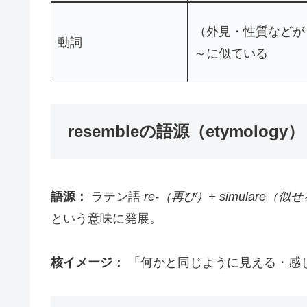
（外見・性質などが
動詞
～に似ている
resembleの語源（etymology）
語源：
ラテン語
re-（再び）+ simulare（似
という意味に発展。
核イメージ：
「何かと同じように見える・感