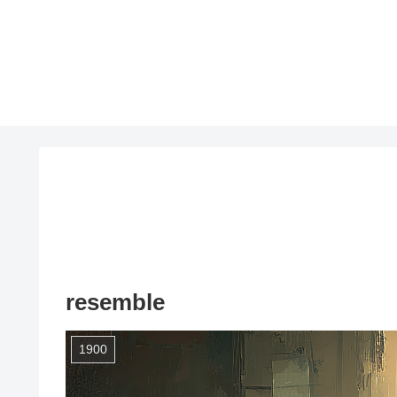
resemble
1900