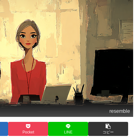
resemble
Pocket
LINE
コピー