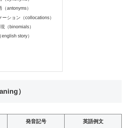
語（antonyms）
ケーション（collocations）
現（binomials）
lish story）
aning）
発音記号
英語例文