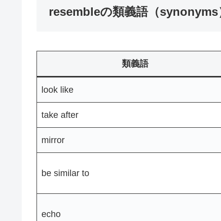
resembleの類義語（synonym
類義語
look like
take after
mirror
be similar to
echo