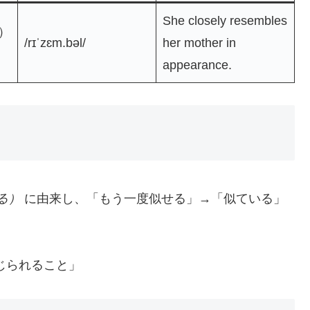
She closely resembles
）
/rɪˈzɛm.bəl/
her mother in
appearance.
せる）
に由来し、「もう一度似せる」→「似ている」
じられること」