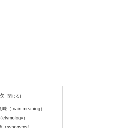
次
意味（main meaning）
etymology）
語（synonyms）