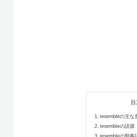
目
resembleの主な
resembleの語源（
resembleの類義