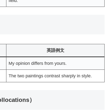
field.
）
英語例文
My opinion differs from yours.
The two paintings contrast sharply in style.
ocations）