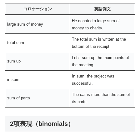
コロケーション
英語例文
He donated a large sum of
large sum of money
money to charity.
The total sum is written at the
total sum
bottom of the receipt.
Let’s sum up the main points of
sum up
the meeting.
In sum, the project was
in sum
successful.
The car is more than the sum of
sum of parts
its parts.
2項表現（binomials）