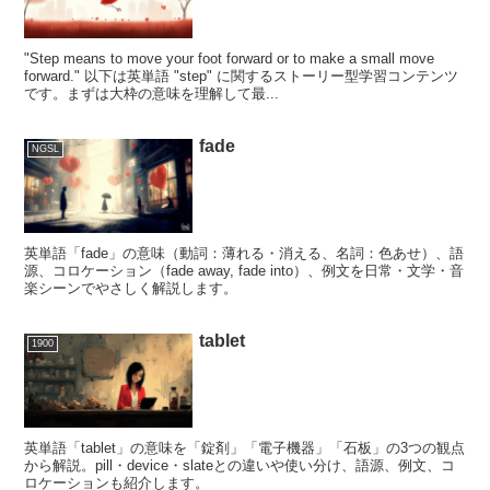
"Step means to move your foot forward or to make a small move
forward." 以下は英単語 "step" に関するストーリー型学習コンテンツ
です。まずは大枠の意味を理解して最...
fade
NGSL
英単語「fade」の意味（動詞：薄れる・消える、名詞：色あせ）、語
源、コロケーション（fade away, fade into）、例文を日常・文学・音
楽シーンでやさしく解説します。
tablet
1900
英単語「tablet」の意味を「錠剤」「電子機器」「石板」の3つの観点
から解説。pill・device・slateとの違いや使い分け、語源、例文、コ
ロケーションも紹介します。