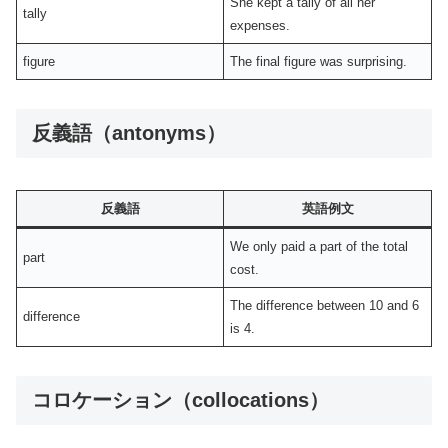
She kept a tally of all her
tally
expenses.
figure
The final figure was surprising.
反義語（antonyms）
反義語
英語例文
We only paid a part of the total
part
cost.
The difference between 10 and 6
difference
is 4.
コロケーション（collocations）