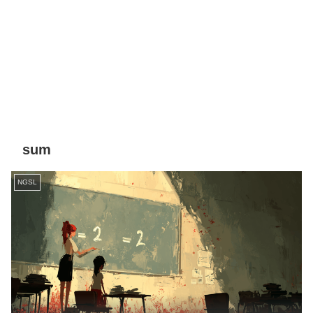
sum
NGSL