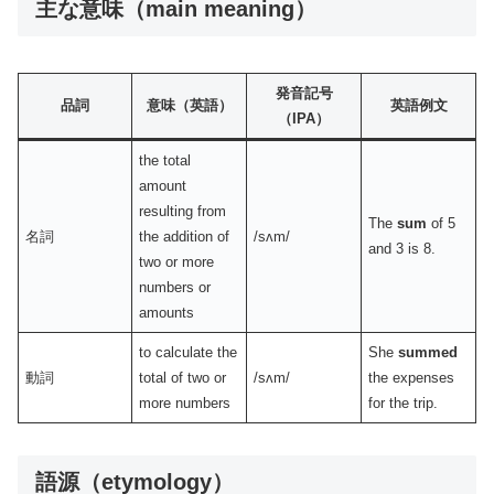
主な意味（main meaning）
発音記号
品詞
意味（英語）
英語例文
（IPA）
the total
amount
resulting from
The
sum
of 5
名詞
the addition of
/sʌm/
and 3 is 8.
two or more
numbers or
amounts
to calculate the
She
summed
動詞
total of two or
/sʌm/
the expenses
more numbers
for the trip.
語源（etymology）