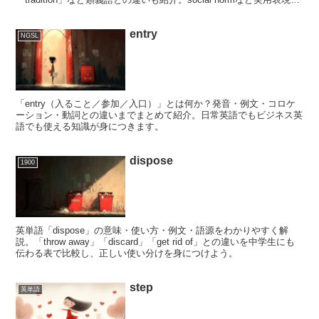
例文付きで学べます。
entry
NGSL
「entry（入ること／参加／入口）」とは何か？発音・例文・コロケ
ーション・動詞との違いまでまとめて紹介。日常英語でもビジネス英
語でも使える知識が身につきます。
dispose
1900
英単語「dispose」の意味・使い方・例文・語源をわかりやすく解
説。「throw away」「discard」「get rid of」との違いを中学生にも
伝わる表で比較し、正しい使い分けを身につけよう。
step
英単語