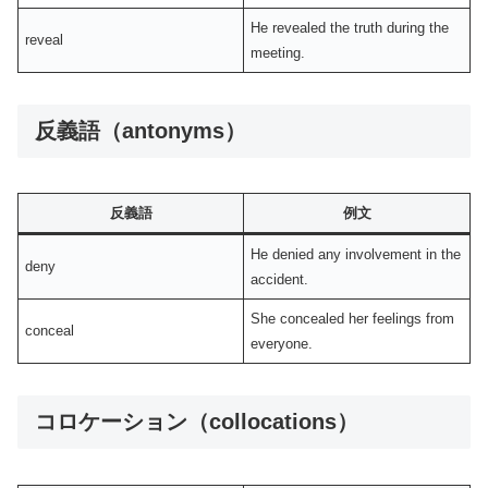
He revealed the truth during the
reveal
meeting.
反義語（antonyms）
反義語
例文
He denied any involvement in the
deny
accident.
She concealed her feelings from
conceal
everyone.
コロケーション（collocations）