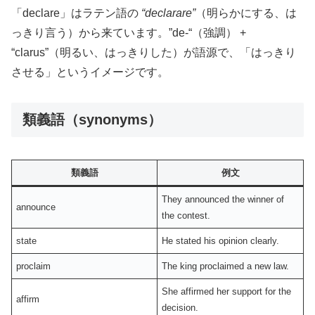
「declare」はラテン語の
“declarare”
（明らかにする、は
っきり言う）から来ています。”de-“（強調） +
“clarus”（明るい、はっきりした）が語源で、「はっきり
させる」というイメージです。
類義語（synonyms）
類義語
例文
They announced the winner of
announce
the contest.
state
He stated his opinion clearly.
proclaim
The king proclaimed a new law.
She affirmed her support for the
affirm
decision.