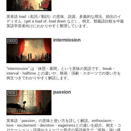
英単語 load（名詞／動詞）の意味、語源、多義的な用法、頻出のイ
ディオム（get a load of, load down など）、例文、類義語比較を中級
英語学習者向けにわかりやすく整理しています。
intermission
GOLD
“intermission” は「休憩・幕間」という意味の英語です。break・
interval・halftime との違いや、映画・演劇・スポーツでの使い方を
例文つきでわかりやすく解説します。
passion
NGSL
英単語「passion」の意味と使い方を詳しく解説。enthusiasm・
love・excitement・devotion・eagernessとの違いを紹介。例文・コ
ロケーション・語源やストーリー形式の英語例文で「情熱・強い感