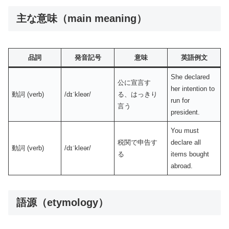
主な意味（main meaning）
品詞
発音記号
意味
英語例文
She declared
公に宣言す
her intention to
動詞 (verb)
/dɪˈkleər/
る、はっきり
run for
言う
president.
You must
税関で申告す
declare all
動詞 (verb)
/dɪˈkleər/
る
items bought
abroad.
語源（etymology）