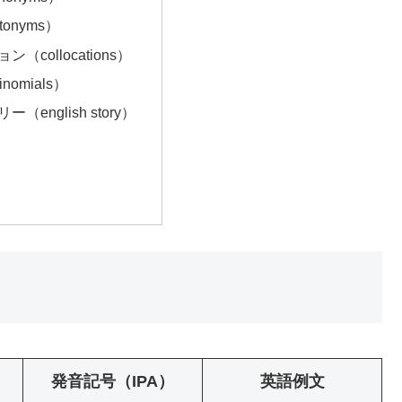
onyms）
（collocations）
nomials）
（english story）
発音記号（IPA）
英語例文