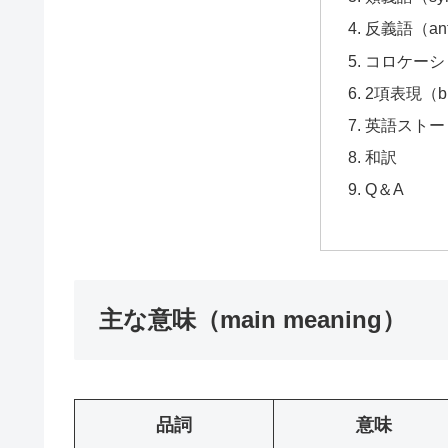
反義語（ant
コロケーション
2項表現（bi
英語ストーリー
和訳
Q＆A
主な意味（main meaning）
品詞
意味