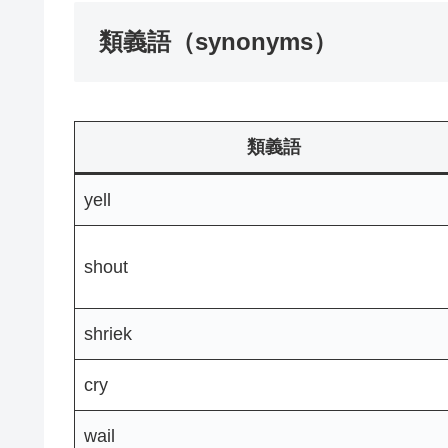
類義語（synonyms）
類義語
yell
shout
shriek
cry
wail