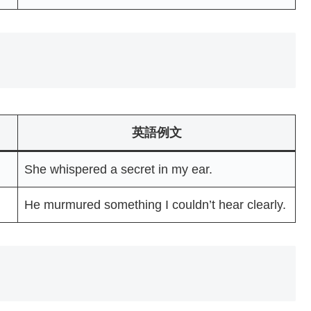
英語例文
She whispered a secret in my ear.
He murmured something I couldn’t hear clearly.
）