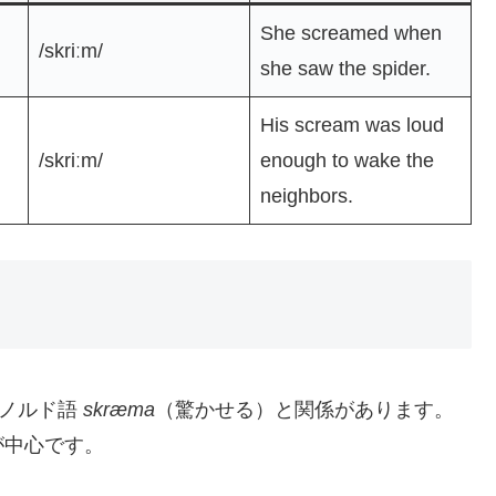
She screamed when
/skriːm/
she saw the spider.
His scream was loud
/skriːm/
enough to wake the
neighbors.
ノルド語
skræma
（驚かせる）と関係があります。
が中心です。