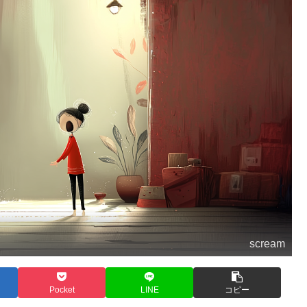
scream
Pocket
LINE
コピー