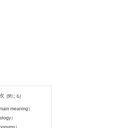
次
in meaning）
ology）
onyms）