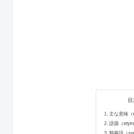
目
主な意味（ma
語源（etym
類義語（syn