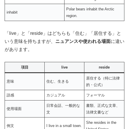
Polar bears inhabit the Arctic
inhabit
region.
「live」と「reside」はどちらも「住む」「居住する」と
いう意味を持ちますが、
ニュアンスや使われる場面
に違い
があります。
項目
live
reside
居住する（特に法律
意味
住む、生きる
的・公式）
語感
カジュアル
フォーマル
日常会話、一般的な
書類、正式な文章、
使用場面
文
法律文書など
She resides in the
例文
I live in a small town.