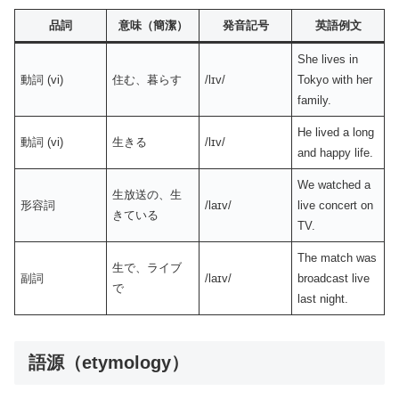
品詞
意味（簡潔）
発音記号
英語例文
She lives in
動詞 (vi)
住む、暮らす
/lɪv/
Tokyo with her
family.
He lived a long
動詞 (vi)
生きる
/lɪv/
and happy life.
We watched a
生放送の、生
形容詞
/laɪv/
live concert on
きている
TV.
The match was
生で、ライブ
副詞
/laɪv/
broadcast live
で
last night.
語源（etymology）