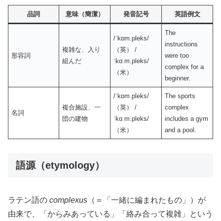
品詞
意味（簡潔）
発音記号
英語例文
The
/ˈkɒm.pleks/
instructions
複雑な、入り
（英） /
形容詞
were too
組んだ
ˈkɑːm.pleks/
complex for a
（米）
beginner.
/ˈkɒm.pleks/
The sports
複合施設、一
（英） /
complex
名詞
団の建物
ˈkɑːm.pleks/
includes a gym
（米）
and a pool.
語源（etymology）
ラテン語の
complexus
（＝「一緒に編まれたもの」）が
由来で、「からみあっている」「絡み合って複雑」という