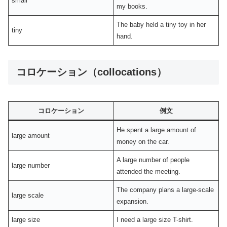
small
my books.
The baby held a tiny toy in her
tiny
hand.
コロケーション（collocations）
コロケーション
例文
He spent a large amount of
large amount
money on the car.
A large number of people
large number
attended the meeting.
The company plans a large-scale
large scale
expansion.
large size
I need a large size T-shirt.