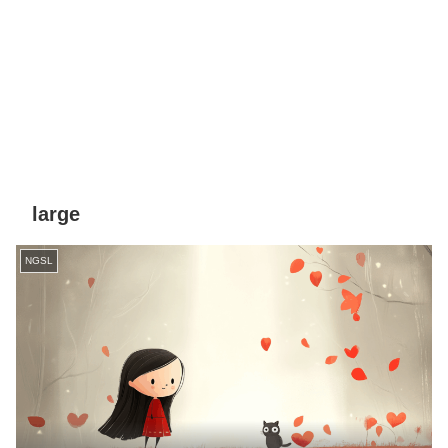
large
NGSL