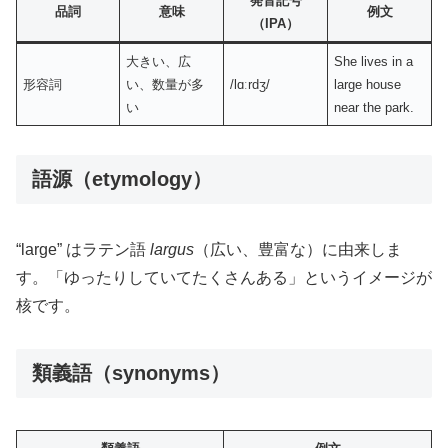
発音記号
品詞
意味
例文
（IPA）
大きい、広
She lives in a
形容詞
い、数量が多
/lɑːrdʒ/
large house
い
near the park.
語源（etymology）
“large” はラテン語
largus
（広い、豊富な）に由来しま
す。「ゆったりしていてたくさんある」というイメージが
核です。
類義語（synonyms）