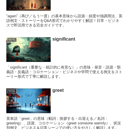
“again”（再び／もう一度）の基本意味から語源・頻度や強調用法、英
語例文・ストーリーをQ&A形式でわかりやすく解説！日常・ビジネ
スで即活用できる完全ガイドです。
significant
NGSL
「significant（重要な・統計的に有意な）」の意味・発音・語源・類
義語・反義語・コロケーション・ビジネスや学問で使える例文をスト
ーリー形式で丁寧に解説します。
greet
NGSL
英単語「greet」の意味（動詞：挨拶する・出迎える／名詞：
greeting）、語源、コロケーション（greet someone warmly）、状況
別例文、ビジネス＆日常シーンでの使い方をやさしく解説します。