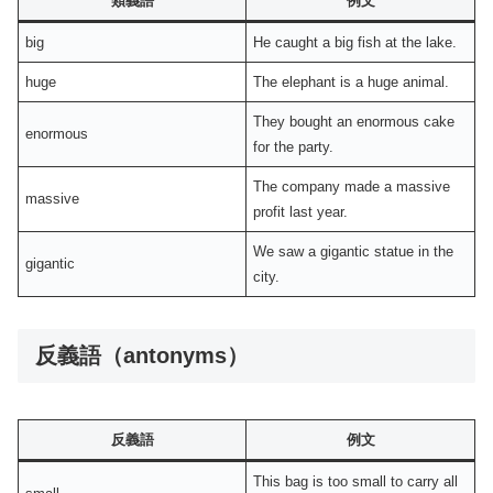
類義語
例文
big
He caught a big fish at the lake.
huge
The elephant is a huge animal.
They bought an enormous cake
enormous
for the party.
The company made a massive
massive
profit last year.
We saw a gigantic statue in the
gigantic
city.
反義語（antonyms）
反義語
例文
This bag is too small to carry all