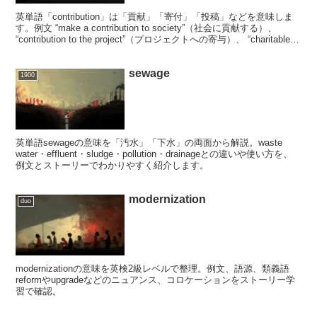
英単語「contribution」は「貢献」「寄付」「投稿」などを意味しま
す。例文 “make a contribution to society”（社会に貢献する）、
“contribution to the project”（プロジェクトへの寄与）、 “charitable
contribution”（慈善寄付）を通じて使い方を分かりやすく解説しま
す。
sewage
1900
英単語sewageの意味を「汚水」「下水」の両面から解説。waste
water・effluent・sludge・pollution・drainageとの違いや使い方を、
例文とストーリーでわかりやすく紹介します。
modernization
duo
modernizationの意味を英検2級レベルで整理。例文、語源、類義語
reformやupgradeなどのニュアンス、コロケーションをストーリー学
習で確認。