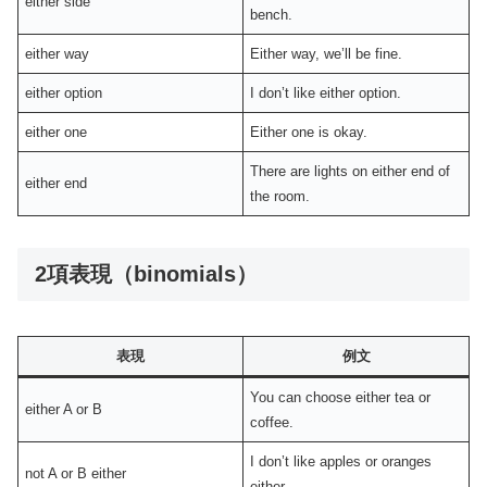
either side
bench.
either way
Either way, we’ll be fine.
either option
I don’t like either option.
either one
Either one is okay.
There are lights on either end of
either end
the room.
2項表現（binomials）
表現
例文
You can choose either tea or
either A or B
coffee.
I don’t like apples or oranges
not A or B either
either.