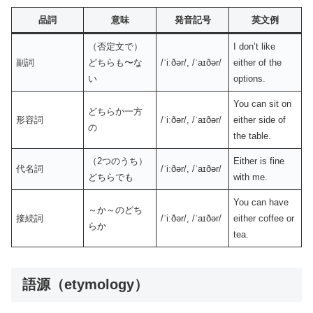
品詞
意味
発音記号
英文例
（否定文で）
I don’t like
副詞
どちらも〜な
/ˈiːðər/, /ˈaɪðər/
either of the
い
options.
You can sit on
どちらか一方
形容詞
/ˈiːðər/, /ˈaɪðər/
either side of
の
the table.
（2つのうち）
Either is fine
代名詞
/ˈiːðər/, /ˈaɪðər/
どちらでも
with me.
You can have
～か～のどち
接続詞
/ˈiːðər/, /ˈaɪðər/
either coffee or
らか
tea.
語源（etymology）