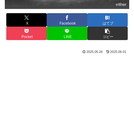
either
X
Facebook
はてブ
Pocket
LINE
コピー
2025.05.26
2025.06.01