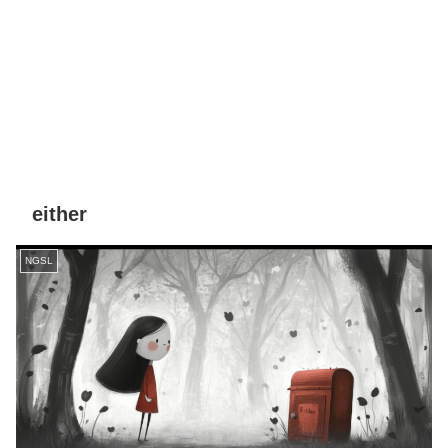
either
NGSL