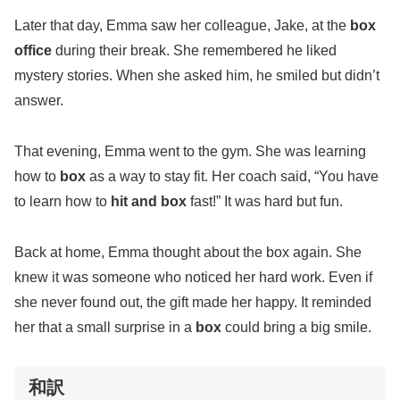
Later that day, Emma saw her colleague, Jake, at the
box
office
during their break. She remembered he liked
mystery stories. When she asked him, he smiled but didn’t
answer.
That evening, Emma went to the gym. She was learning
how to
box
as a way to stay fit. Her coach said, “You have
to learn how to
hit and box
fast!” It was hard but fun.
Back at home, Emma thought about the box again. She
knew it was someone who noticed her hard work. Even if
she never found out, the gift made her happy. It reminded
her that a small surprise in a
box
could bring a big smile.
和訳