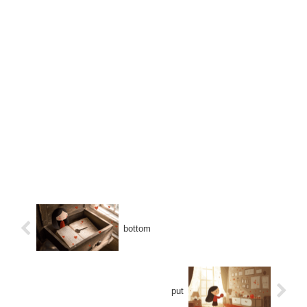
bottom
put