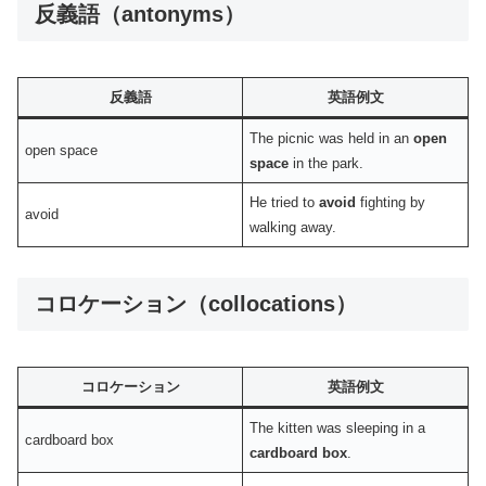
反義語（antonyms）
反義語
英語例文
The picnic was held in an
open
open space
space
in the park.
He tried to
avoid
fighting by
avoid
walking away.
コロケーション（collocations）
コロケーション
英語例文
The kitten was sleeping in a
cardboard box
cardboard box
.