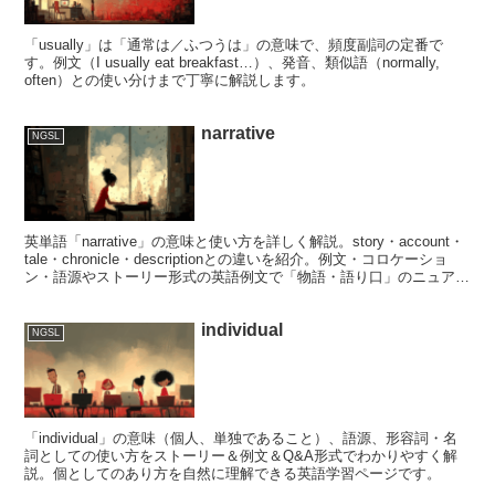
「usually」は「通常は／ふつうは」の意味で、頻度副詞の定番で
す。例文（I usually eat breakfast…）、発音、類似語（normally,
often）との使い分けまで丁寧に解説します。
narrative
NGSL
英単語「narrative」の意味と使い方を詳しく解説。story・account・
tale・chronicle・descriptionとの違いを紹介。例文・コロケーショ
ン・語源やストーリー形式の英語例文で「物語・語り口」のニュアン
スを学べます。
individual
NGSL
「individual」の意味（個人、単独であること）、語源、形容詞・名
詞としての使い方をストーリー＆例文＆Q&A形式でわかりやすく解
説。個としてのあり方を自然に理解できる英語学習ページです。