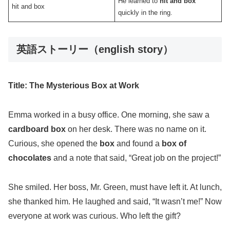
He learned to
hit and box
hit and box
quickly in the ring.
英語ストーリー（english story）
Title: The Mysterious Box at Work
Emma worked in a busy office. One morning, she saw a
cardboard box
on her desk. There was no name on it.
Curious, she opened the
box
and found a
box of
chocolates
and a note that said, “Great job on the project!”
She smiled. Her boss, Mr. Green, must have left it. At lunch,
she thanked him. He laughed and said, “It wasn’t me!” Now
everyone at work was curious. Who left the gift?