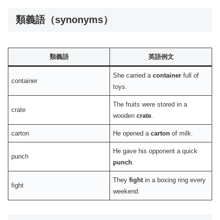
類義語（synonyms）
類義語
英語例文
She carried a
container
full of
container
toys.
The fruits were stored in a
crate
wooden
crate
.
carton
He opened a
carton
of milk.
He gave his opponent a quick
punch
punch
.
They
fight
in a boxing ring every
fight
weekend.