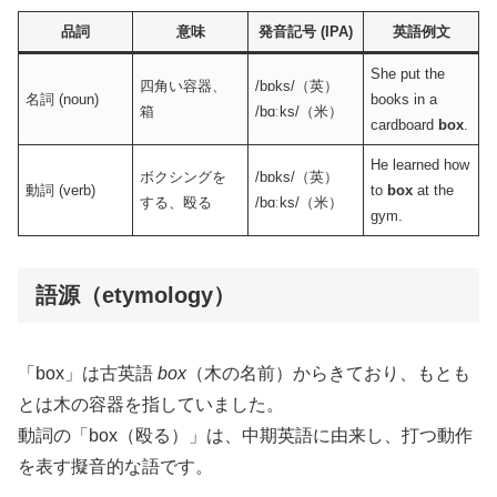
品詞
意味
発音記号 (IPA)
英語例文
She put the
四角い容器、
/bɒks/（英）
名詞 (noun)
books in a
箱
/bɑːks/（米）
cardboard
box
.
He learned how
ボクシングを
/bɒks/（英）
動詞 (verb)
to
box
at the
する、殴る
/bɑːks/（米）
gym.
語源（etymology）
「box」は古英語
box
（木の名前）からきており、もとも
とは木の容器を指していました。
動詞の「box（殴る）」は、中期英語に由来し、打つ動作
を表す擬音的な語です。