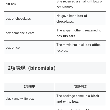
She received a small
gift box
on
gift box
her birthday.
He gave her a
box of
box of chocolates
chocolates
.
The angry mother threatened to
box someone’s ears
box his ears
.
The movie broke all
box office
box office
records.
2項表現（binomials）
2項表現
英語例文
The package came in a
black
black and white box
and white box
.