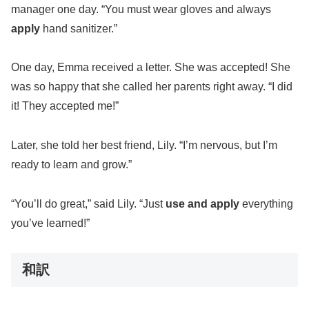
manager one day. “You must wear gloves and always
apply
hand sanitizer.”
One day, Emma received a letter. She was accepted! She
was so happy that she called her parents right away. “I did
it! They accepted me!”
Later, she told her best friend, Lily. “I’m nervous, but I’m
ready to learn and grow.”
“You’ll do great,” said Lily. “Just
use and apply
everything
you’ve learned!”
和訳