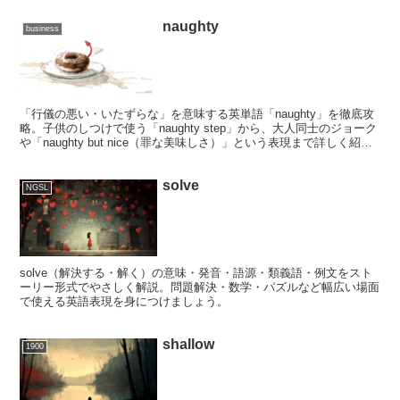
naughty
business
「行儀の悪い・いたずらな」を意味する英単語「naughty」を徹底攻
略。子供のしつけで使う「naughty step」から、大人同士のジョーク
や「naughty but nice（罪な美味しさ）」という表現まで詳しく紹介
します。極悪（nefarious）な敵を退けた彩と田中さんが、ちょっと
した「いけない」楽しみを享受するストーリーを通じ、言葉の奥行き
solve
を学びましょう。
NGSL
solve（解決する・解く）の意味・発音・語源・類義語・例文をスト
ーリー形式でやさしく解説。問題解決・数学・パズルなど幅広い場面
で使える英語表現を身につけましょう。
shallow
1900