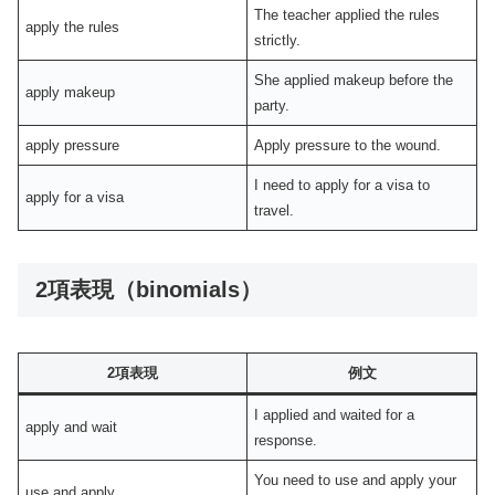
The teacher applied the rules
apply the rules
strictly.
She applied makeup before the
apply makeup
party.
apply pressure
Apply pressure to the wound.
I need to apply for a visa to
apply for a visa
travel.
2項表現（binomials）
2項表現
例文
I applied and waited for a
apply and wait
response.
You need to use and apply your
use and apply