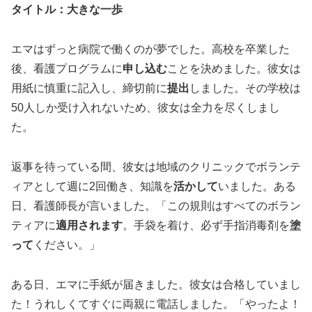
タイトル：大きな一歩
エマはずっと病院で働くのが夢でした。高校を卒業した
後、看護プログラムに
申し込む
ことを決めました。彼女は
用紙に慎重に記入し、締切前に
提出
しました。その学校は
50人しか受け入れないため、彼女は全力を尽くしまし
た。
返事を待っている間、彼女は地域のクリニックでボランテ
ィアとして週に2回働き、知識を
活かして
いました。ある
日、看護師長が言いました。「この規則はすべてのボラン
ティアに
適用されます
。手袋を着け、必ず手指消毒剤を
塗
って
ください。」
ある日、エマに手紙が届きました。彼女は合格していまし
た！うれしくてすぐに両親に電話しました。「やったよ！