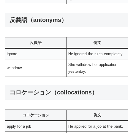
反義語（antonyms）
反義語
例文
ignore
He ignored the rules completely.
She withdrew her application
withdraw
yesterday.
コロケーション（collocations）
コロケーション
例文
apply for a job
He applied for a job at the bank.