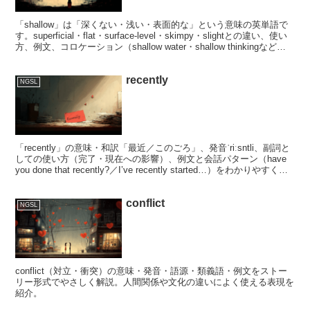
「shallow」は「深くない・浅い・表面的な」という意味の英単語で
す。superficial・flat・surface-level・skimpy・slightとの違い、使い
方、例文、コロケーション（shallow water・shallow thinkingなど）
を詳しく解説します。
recently
NGSL
「recently」の意味・和訳「最近／このごろ」、発音ˈriːsntli、副詞と
しての使い方（完了・現在への影響）、例文と会話パターン（have
you done that recently?／I’ve recently started…）をわかりやすく解
説します。
conflict
NGSL
conflict（対立・衝突）の意味・発音・語源・類義語・例文をストー
リー形式でやさしく解説。人間関係や文化の違いによく使える表現を
紹介。