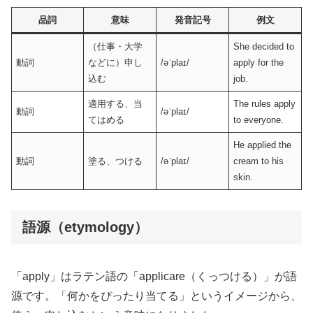
品詞
意味
発音記号
例文
（仕事・大学
She decided to
動詞
などに）申し
/əˈplaɪ/
apply for the
込む
job.
適用する、当
The rules apply
動詞
/əˈplaɪ/
てはめる
to everyone.
He applied the
動詞
塗る、つける
/əˈplaɪ/
cream to his
skin.
語源（etymology）
「apply」はラテン語の「applicare（くっつける）」が語
源です。「何かをぴったり当てる」というイメージから、