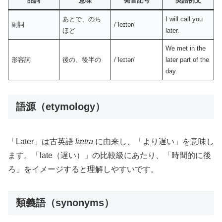
品詞
意味
発音記号
英語例文
あとで、のち
I will call you
副詞
/ˈleɪtər/
ほど
later.
We met in the
形容詞
後の、後半の
/ˈleɪtər/
later part of the
day.
語源（etymology）
「Later」は古英語
lætra
に由来し、「より遅い」を意味し
ます。「late（遅い）」の比較級にあたり、「時間的に後
ろ」をイメージすると理解しやすいです。
類義語（synonyms）