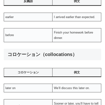
反義語
例文
earlier
I arrived earlier than expected.
Finish your homework before
before
dinner.
コロケーション（collocations）
コロケーション
例文
later on
We’ll discuss this later on.
Sooner or later, you’ll have to tell