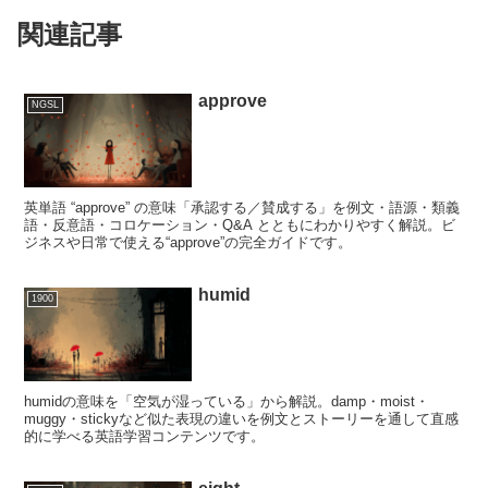
関連記事
approve
NGSL
英単語 “approve” の意味「承認する／賛成する」を例文・語源・類義
語・反意語・コロケーション・Q&A とともにわかりやすく解説。ビ
ジネスや日常で使える“approve”の完全ガイドです。
humid
1900
humidの意味を「空気が湿っている」から解説。damp・moist・
muggy・stickyなど似た表現の違いを例文とストーリーを通して直感
的に学べる英語学習コンテンツです。