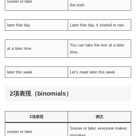
sooner or later
the truth.
later that day
Later that day, it started to rain.
You can take the test at a later
at a later time
time.
later this week
Let’s meet later this week.
2項表現（binomials）
2項表現
例文
Sooner or later, everyone makes
sooner or later
mistakes.