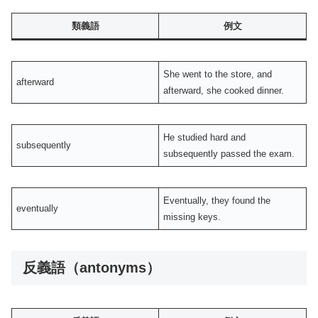
類義語
例文
She went to the store, and
afterward
afterward, she cooked dinner.
He studied hard and
subsequently
subsequently passed the exam.
Eventually, they found the
eventually
missing keys.
反義語（antonyms）