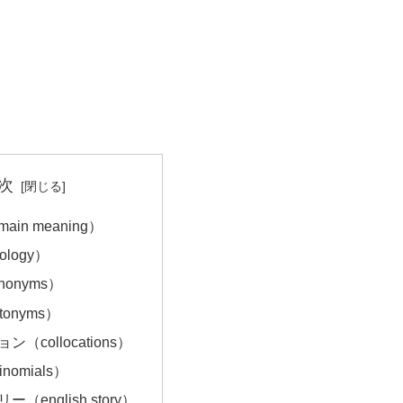
次
in meaning）
ology）
onyms）
onyms）
（collocations）
nomials）
（english story）