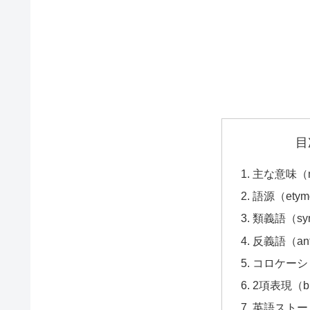
目
主な意味（ma
語源（etym
類義語（syn
反義語（ant
コロケーション
2項表現（bi
英語ストーリー