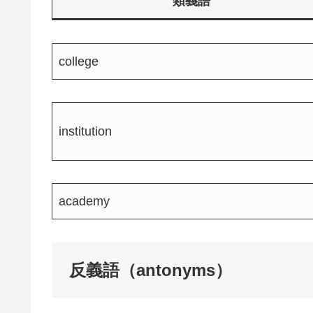
類義語
college
institution
academy
反義語（antonyms）