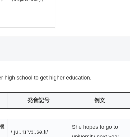
er high school to get higher education.
発音記号
例文
機
She hopes to go to
/ˌjuː.nɪˈvɜː.sə.ti/
university next year.