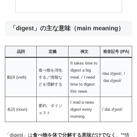
「digest」の主な意味（main meaning）
品詞
定義
例文
発音記号 (IPA)
It takes time to
食べ物を消化
digest a big
/daɪˈdʒest/, /
動詞 (verb)
する／情報な
meal. / I need
ˈdaɪ.dʒest/
どを理解する
time to digest
this news.
I read a news
要約、ダイジ
名詞 (noun)
digest every
/ˈdaɪ.dʒest/
ェスト
morning.
「digest」は
食べ物を体で分解する意味だけでなく
、**情