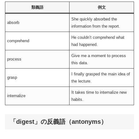
類義語
例文
She quickly absorbed the
absorb
information from the report.
He couldn’t comprehend what
comprehend
had happened.
Give me a moment to process
process
this data.
I finally grasped the main idea of
grasp
the lecture.
It takes time to internalize new
internalize
habits.
「digest」の反義語（antonyms）