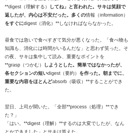
**digest（理解する）
してね」と言われた。サキは笑顔で
返したが、内心は不安だった。多くの
情報（information）
をすぐに
digest（消化）**しなければならなかった。
昼食では急いで食べすぎて気分が悪くなった。「食べ物も
知識も、消化には時間がいるんだな」と思わず笑った。そ
の夜、サキは集中して読み、重要なポイントを
**grasp（つかむ）
しようとした。簡単ではなかったが、
各セクションの短い
digest（要約）
を作った。朝までに、
重要な内容をほとんど
absorb（吸収）**することができ
た。
翌日、上司が聞いた。「全部**process（処理）**でき
た？」
「はい。**digest（理解）**するのは大変でしたが、なん
とかできました」とサキは答えた。