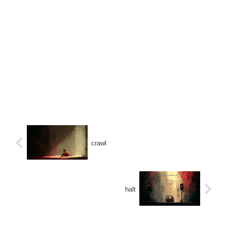
crawl
halt