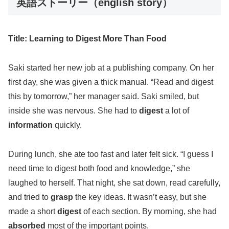
英語ストーリー（english story）
Title: Learning to Digest More Than Food
Saki started her new job at a publishing company. On her
first day, she was given a thick manual. “Read and digest
this by tomorrow,” her manager said. Saki smiled, but
inside she was nervous. She had to
digest
a lot of
information
quickly.
During lunch, she ate too fast and later felt sick. “I guess I
need time to digest both food and knowledge,” she
laughed to herself. That night, she sat down, read carefully,
and tried to
grasp
the key ideas. It wasn’t easy, but she
made a short
digest
of each section. By morning, she had
absorbed
most of the important points.