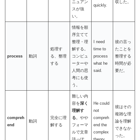
ニュアン
収した。
quickly.
スが強
い。
情報を順
序立てて
整理・理
I need
彼の言っ
処理す
解する。
time to
たことを
process
動詞
る、整理
コンピュ
process
整理する
する
ーターや
what he
時間が必
人間の思
said.
要だ。
考にも使
う。
難しい内
容を
深く
He could
彼はその
理解す
not
複雑な理
compreh
完全に理
る
。やや
compreh
動詞
論を理解
end
解する
フォーマ
end the
できなか
ルで文章
complex
った。
語っぽ
theory.