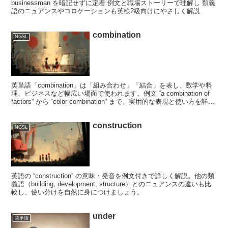
businessman を暗記せずに定着 例文と職場ストーリーで理解し 類義
語のニュアンスやコロケーションも英検2級向けにやさしく解説
combination
NGSL
英単語「combination」は「組み合わせ」「結合」を表し、数学や料
理、ビジネスなど幅広い場面で使われます。例文 “a combination of
factors” から “color combination” まで、実用的な表現と使い方を詳し
く解説します。
construction
NGSL
英語の “construction” の意味・発音を例文付きで詳しく解説。他の類
義語（building, development, structure）とのニュアンスの違いも比
較し、使い分けを自然に身につけましょう。
under
英単語