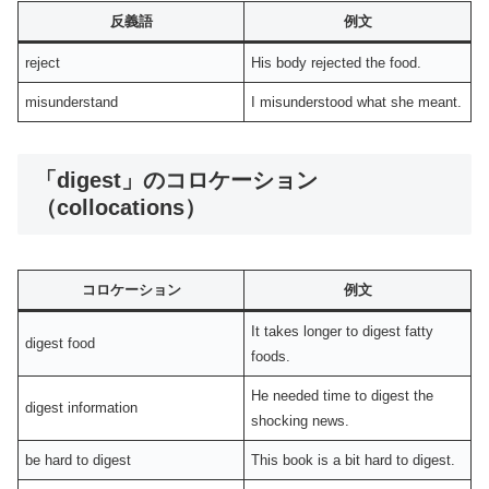
反義語
例文
reject
His body rejected the food.
misunderstand
I misunderstood what she meant.
「digest」のコロケーション
（collocations）
コロケーション
例文
It takes longer to digest fatty
digest food
foods.
He needed time to digest the
digest information
shocking news.
be hard to digest
This book is a bit hard to digest.