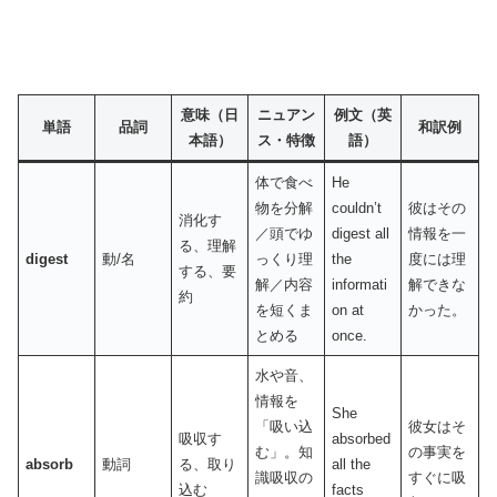
意味（日
ニュアン
例文（英
単語
品詞
和訳例
本語）
ス・特徴
語）
体で食べ
He
物を分解
couldn’t
彼はその
消化す
／頭でゆ
digest all
情報を一
る、理解
digest
動/名
っくり理
the
度には理
する、要
解／内容
informati
解できな
約
を短くま
on at
かった。
とめる
once.
水や音、
情報を
She
「吸い込
彼女はそ
吸収す
absorbed
む」。知
の事実を
absorb
動詞
る、取り
all the
識吸収の
すぐに吸
込む
facts