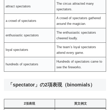
The circus attracted many
attract spectators
spectators.
A crowd of spectators gathered
a crowd of spectators
around the magician.
The enthusiastic spectators
enthusiastic spectators
cheered loudly.
The team’s loyal spectators
loyal spectators
attend every game.
Hundreds of spectators came to
hundreds of spectators
see the fireworks.
「spectator」の2項表現（binomials）
2項表現
英文例文