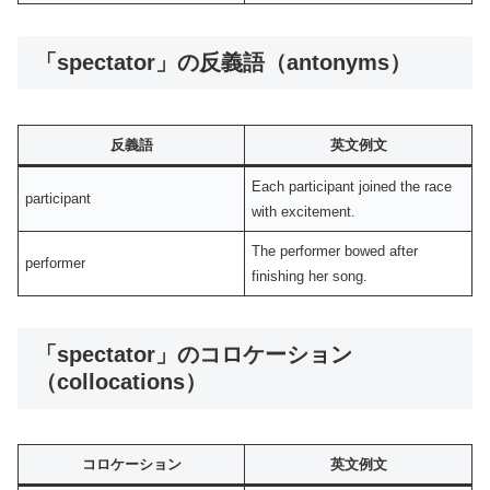
「spectator」の反義語（antonyms）
反義語
英文例文
Each participant joined the race
participant
with excitement.
The performer bowed after
performer
finishing her song.
「spectator」のコロケーション
（collocations）
コロケーション
英文例文