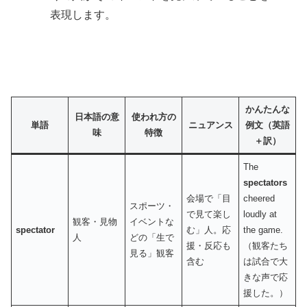
表現します。
かんたんな
日本語の意
使われ方の
単語
ニュアンス
例文（英語
味
特徴
＋訳）
The
spectators
会場で「目
cheered
スポーツ・
で見て楽し
loudly at
観客・見物
イベントな
spectator
む」人。応
the game.
人
どの「生で
援・反応も
（観客たち
見る」観客
含む
は試合で大
きな声で応
援した。）