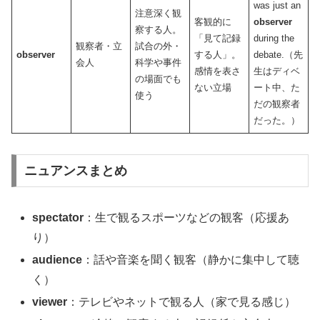
was just an
注意深く観
客観的に
observer
察する人。
「見て記録
during the
観察者・立
試合の外・
observer
する人」。
debate.（先
会人
科学や事件
感情を表さ
生はディベ
の場面でも
ない立場
ート中、た
使う
だの観察者
だった。）
ニュアンスまとめ
spectator
：生で観るスポーツなどの観客（応援あ
り）
audience
：話や音楽を聞く観客（静かに集中して聴
く）
viewer
：テレビやネットで観る人（家で見る感じ）