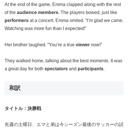
At the end of the game, Emma clapped along with the rest
of the
audience members
. The players bowed, just like
performers
at a concert. Emma smiled. “I’m glad we came.
Watching was more fun than I expected!”
Her brother laughed. “You’re a true
viewer
now!”
They walked home, talking about the best moments. It was
a great day for both
spectators
and
participants
.
和訳
タイトル：決勝戦
先週の土曜日、エマと弟は今シーズン最後のサッカーの試