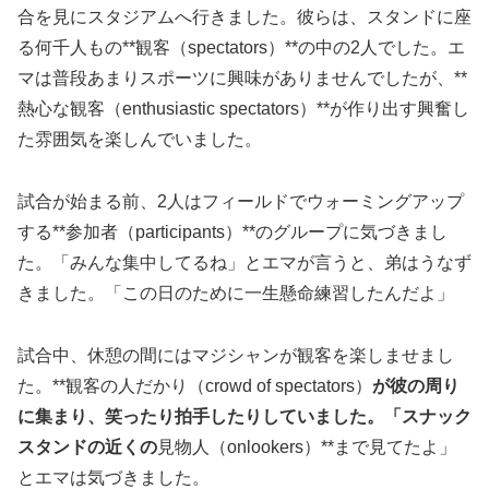
合を見にスタジアムへ行きました。彼らは、スタンドに座
る何千人もの**観客（spectators）**の中の2人でした。エ
マは普段あまりスポーツに興味がありませんでしたが、**
熱心な観客（enthusiastic spectators）**が作り出す興奮し
た雰囲気を楽しんでいました。
試合が始まる前、2人はフィールドでウォーミングアップ
する**参加者（participants）**のグループに気づきまし
た。「みんな集中してるね」とエマが言うと、弟はうなず
きました。「この日のために一生懸命練習したんだよ」
試合中、休憩の間にはマジシャンが観客を楽しませまし
た。**観客の人だかり（crowd of spectators）
が彼の周り
に集まり、笑ったり拍手したりしていました。「スナック
スタンドの近くの
見物人（onlookers）**まで見てたよ」
とエマは気づきました。