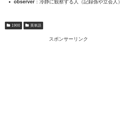
observer
：冷静に観察する人（記録係や立会人）
1900
英単語
スポンサーリンク