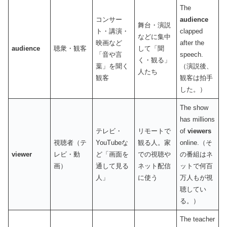
The
コンサー
audience
舞台・演説
ト・講演・
clapped
などに集中
映画など
after the
audience
聴衆・観客
して「聞
「音や言
speech.
く・観る」
葉」を聞く
（演説後、
人たち
観客
観客は拍手
した。）
The show
has millions
テレビ・
リモートで
of
viewers
視聴者（テ
YouTubeな
観る人。家
online.（そ
viewer
レビ・動
ど「画面を
での視聴や
の番組はネ
画）
通して見る
ネット配信
ットで何百
人」
に使う
万人もが視
聴してい
る。）
The teacher