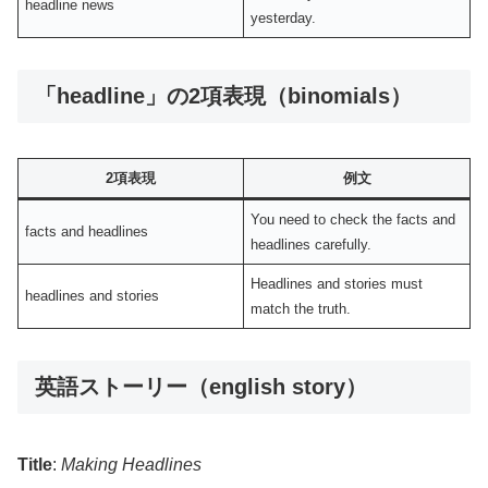
headline news
yesterday.
「headline」の2項表現（binomials）
2項表現
例文
You need to check the facts and
facts and headlines
headlines carefully.
Headlines and stories must
headlines and stories
match the truth.
英語ストーリー（english story）
Title
:
Making Headlines