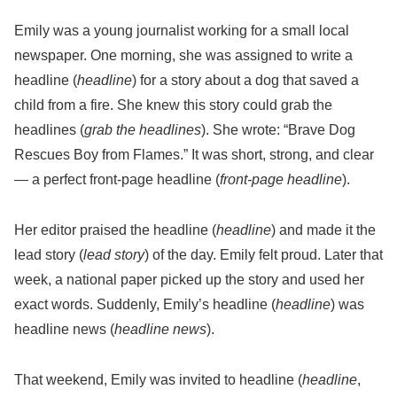
Emily was a young journalist working for a small local
newspaper. One morning, she was assigned to write a
headline (
headline
) for a story about a dog that saved a
child from a fire. She knew this story could grab the
headlines (
grab the headlines
). She wrote: “Brave Dog
Rescues Boy from Flames.” It was short, strong, and clear
— a perfect front-page headline (
front-page headline
).
Her editor praised the headline (
headline
) and made it the
lead story (
lead story
) of the day. Emily felt proud. Later that
week, a national paper picked up the story and used her
exact words. Suddenly, Emily’s headline (
headline
) was
headline news (
headline news
).
That weekend, Emily was invited to headline (
headline
,