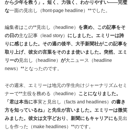
から少年を救う」。短く、力強く、わかりやすい——完璧
な
一面の見出し（front-page headline）**でした。
編集者はこの**見出し（headline）
を褒め、この記事をそ
の日の
主な記事（lead story）
にしました。エミリーは誇
りに感じました。その週の後半、大手新聞社がこの記事を
取り上げ、彼女の言葉をそのまま使いました。突然、エミ
リーの
見出し（headline）
が
大ニュース（headline
news）**となったのです。
その週末、エミリーは地元の学生向けジャーナリズムセミ
ナーで**主役を務める（headline）
ことになりました。
「君は本当に
事実と見出し（facts and headlines）
の書き
方を知っているね」と先生が言いました。エミリーは微笑
みました。彼女は文字どおり、新聞にもキャリアにも
見出
しを作った（make headlines）**のです。