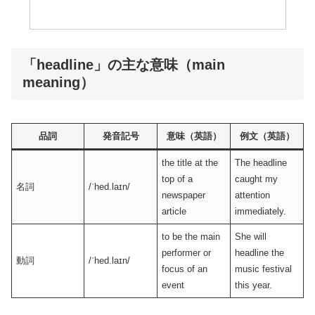
「headline」の主な意味（main
meaning）
品詞
発音記号
意味（英語）
例文（英語）
the title at the
The headline
top of a
caught my
名詞
/ˈhed.laɪn/
newspaper
attention
article
immediately.
to be the main
She will
performer or
headline the
動詞
/ˈhed.laɪn/
focus of an
music festival
event
this year.