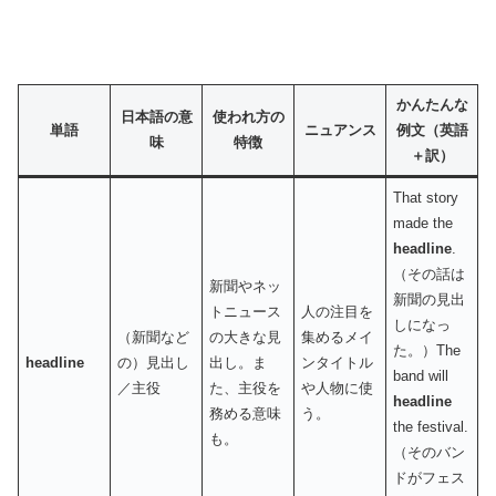
かんたんな
日本語の意
使われ方の
単語
ニュアンス
例文（英語
味
特徴
＋訳）
That story
made the
headline
.
（その話は
新聞やネッ
新聞の見出
トニュース
人の注目を
しになっ
（新聞など
の大きな見
集めるメイ
た。）The
headline
の）見出し
出し。ま
ンタイトル
band will
／主役
た、主役を
や人物に使
headline
務める意味
う。
the festival.
も。
（そのバン
ドがフェス