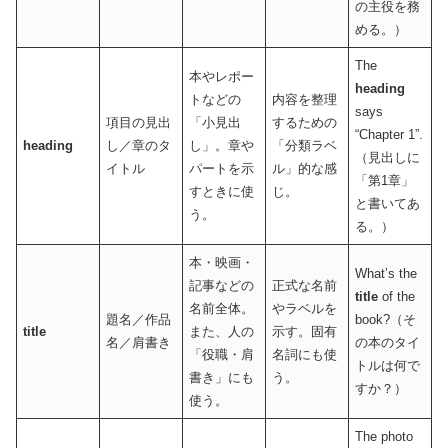
の主役を務
める。）
The
本やレポー
heading
トなどの
内容を整理
says
項目の見出
「小見出
するための
“Chapter 1”.
heading
し／章のタ
し」。章や
「分類ラベ
（見出しに
イトル
パートを示
ル」的な感
「第1章」
すときに使
じ。
と書いてあ
う。
る。）
本・映画・
What’s the
記事などの
正式な名前
title
of the
名前全体。
やラベルを
題名／作品
book?（そ
title
また、人の
示す。固有
名／肩書き
の本のタイ
「役職・肩
名詞にも使
トルは何で
書き」にも
う。
すか？）
使う。
The photo