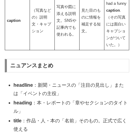
had a funny
写真や図に
（写真など
見た目のも
caption
.
添える説明
の）説明
のに情報を
（その写真
caption
文。SNSや
文・キャプ
補足する短
には面白い
記事内でも
ション
文。
キャプショ
使われる。
ンがついて
いた。）
ニュアンスまとめ
headline
：新聞・ニュースの「注目の見出し」また
は「イベントの主役」
heading
：本・レポートの「章やセクションのタイト
ル」
title
：作品・人・本の「名前」そのもの。正式で広く
使える