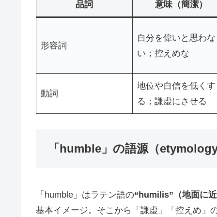
品詞
意味（簡潔）
自分を偉いと思わな
形容詞
い；控えめな
地位や自信を低くす
動詞
る；謙虚にさせる
「humble」の語源（etymolog
「humble」はラテン語の
“humilis”（地面に
基本イメージ。そこから「謙虚」「控えめ」