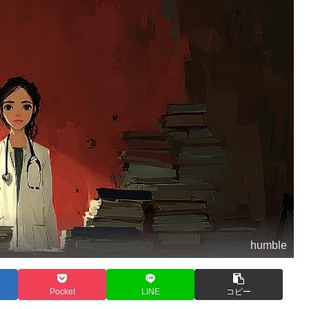
humble
Pocket
LINE
コピー