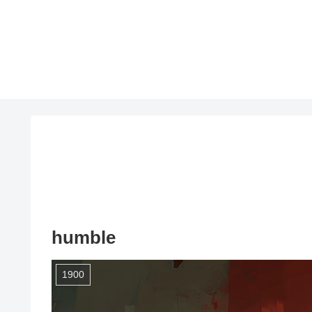
humble
1900