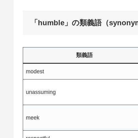
「humble」の類義語（synony
類義語
modest
unassuming
meek