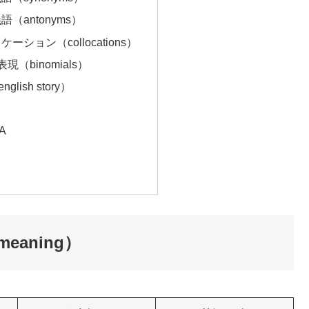
語（antonyms）
ケーション（collocations）
現（binomials）
ish story）
A
め
eaning）