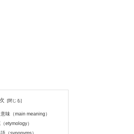
次
意味（main meaning）
etymology）
語（synonyms）