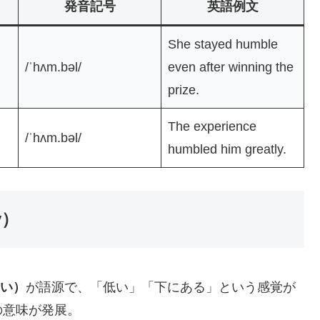
発音記号
英語例文
She stayed humble
/ˈhʌm.bəl/
even after winning the
prize.
The experience
/ˈhʌm.bəl/
humbled him greatly.
y）
近い）
が語源で、「低い」「下にある」という感覚が
の意味が発展。