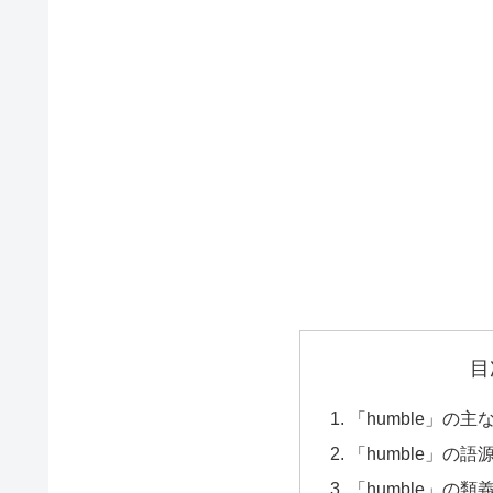
目
「humble」の主な
「humble」の語源（
「humble」の類義