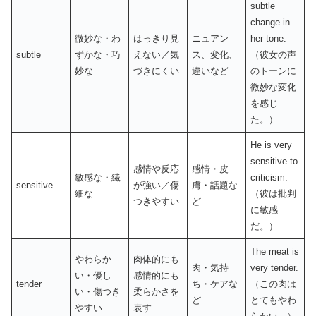
subtle
change in
微妙な・わ
はっきり見
ニュアン
her tone.
subtle
ずかな・巧
えない／気
ス、変化、
（彼女の声
妙な
づきにくい
違いなど
のトーンに
微妙な変化
を感じ
た。）
He is very
sensitive to
感情や反応
感情・皮
敏感な・繊
criticism.
sensitive
が強い／傷
膚・話題な
細な
（彼は批判
つきやすい
ど
に敏感
だ。）
The meat is
やわらか
肉体的にも
肉・気持
very tender.
い・優し
感情的にも
tender
ち・ケアな
（この肉は
い・傷つき
柔らかさを
ど
とてもやわ
やすい
表す