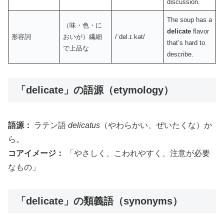
discussion.
The soup has a
（味・色・に
delicate
flavor
形容詞
おいが）繊細
/ˈdel.ɪ.kət/
that’s hard to
で上品な
describe.
「delicate」の語源（etymology）
語源：
ラテン語
delicatus
（やわらかい、ぜいたくな）か
ら。
コアイメージ：
「やさしく、こわれやすく、注意が必要
なもの」
「delicate」の類義語（synonyms）