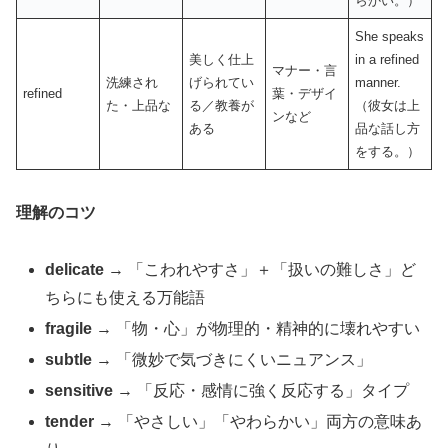
らかい。）
She speaks
美しく仕上
in a refined
マナー・言
洗練され
げられてい
manner.
refined
葉・デザイ
た・上品な
る／教養が
（彼女は上
ンなど
ある
品な話し方
をする。）
理解のコツ
delicate
→ 「こわれやすさ」＋「扱いの難しさ」ど
ちらにも使える万能語
fragile
→ 「物・心」が物理的・精神的に壊れやすい
subtle
→ 「微妙で気づきにくいニュアンス」
sensitive
→ 「反応・感情に強く反応する」タイプ
tender
→ 「やさしい」「やわらかい」両方の意味あ