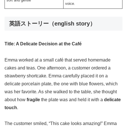
soft and gentle
voice.
英語ストーリー（english story）
Title: A Delicate Decision at the Café
Emma worked at a small café that served homemade
cakes and teas. One afternoon, a customer ordered a
strawberry shortcake. Emma carefully placed it on a
delicate porcelain plate, the one with blue flowers, which
was her favorite. As she walked to the table, she thought
about how
fragile
the plate was and held it with a
delicate
touch
.
The customer smiled, “This cake looks amazing!” Emma