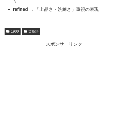
り
refined
→ 「上品さ・洗練さ」重視の表現
1900
英単語
スポンサーリンク