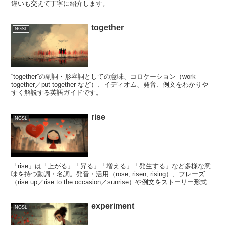
違いも交えて丁寧に紹介します。
together
NGSL
“together”の副詞・形容詞としての意味、コロケーション（work
together／put together など）、イディオム、発音、例文をわかりや
すく解説する英語ガイドです。
rise
NGSL
「rise」は「上がる」「昇る」「増える」「発生する」など多様な意
味を持つ動詞・名詞。発音・活用（rose, risen, rising）、フレーズ
（rise up／rise to the occasion／sunrise）や例文をストーリー形式で
丁寧に解説します。
experiment
NGSL