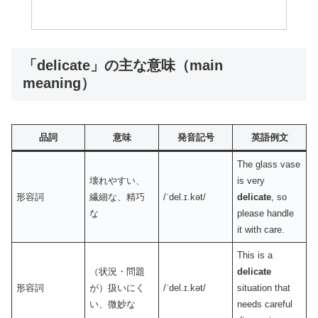
「delicate」の主な意味（main
meaning）
品詞
意味
発音記号
英語例文
The glass vase
壊れやすい、
is very
形容詞
繊細な、精巧
/ˈdel.ɪ.kət/
delicate
, so
な
please handle
it with care.
This is a
（状況・問題
delicate
形容詞
が）扱いにく
/ˈdel.ɪ.kət/
situation that
い、微妙な
needs careful