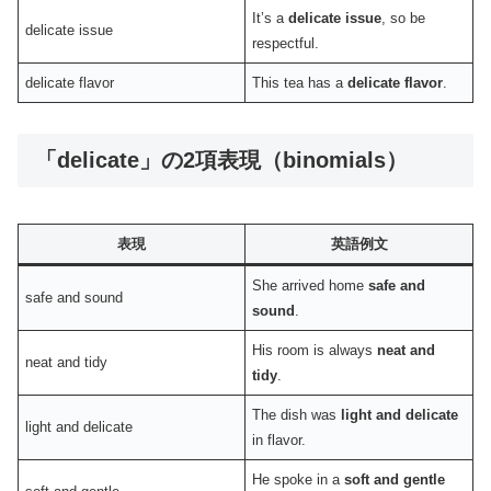
It’s a
delicate issue
, so be
delicate issue
respectful.
delicate flavor
This tea has a
delicate flavor
.
「delicate」の2項表現（binomials）
表現
英語例文
She arrived home
safe and
safe and sound
sound
.
His room is always
neat and
neat and tidy
tidy
.
The dish was
light and delicate
light and delicate
in flavor.
He spoke in a
soft and gentle