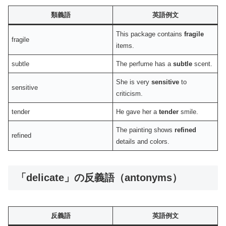
類義語
英語例文
This package contains
fragile
fragile
items.
subtle
The perfume has a
subtle
scent.
She is very
sensitive
to
sensitive
criticism.
tender
He gave her a
tender
smile.
The painting shows
refined
refined
details and colors.
「delicate」の反義語（antonyms）
反義語
英語例文