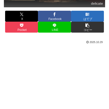
delicate
X
Facebook
はてブ
Pocket
LINE
コピー
2025.10.29