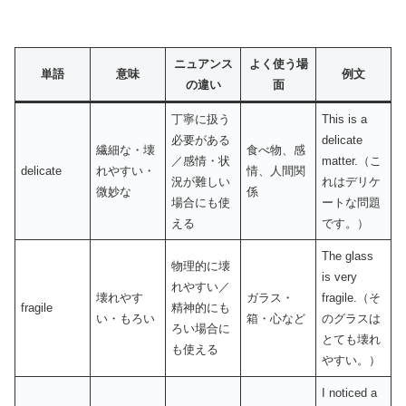
ニュアンス
よく使う場
単語
意味
例文
の違い
面
丁寧に扱う
This is a
必要がある
delicate
繊細な・壊
食べ物、感
／感情・状
matter.（こ
delicate
れやすい・
情、人間関
況が難しい
れはデリケ
微妙な
係
場合にも使
ートな問題
える
です。）
The glass
物理的に壊
is very
れやすい／
壊れやす
ガラス・
fragile.（そ
fragile
精神的にも
い・もろい
箱・心など
のグラスは
ろい場合に
とても壊れ
も使える
やすい。）
I noticed a