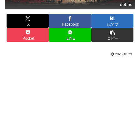
debris
X
Facebook
はてブ
Pocket
LINE
コピー
2025.10.29