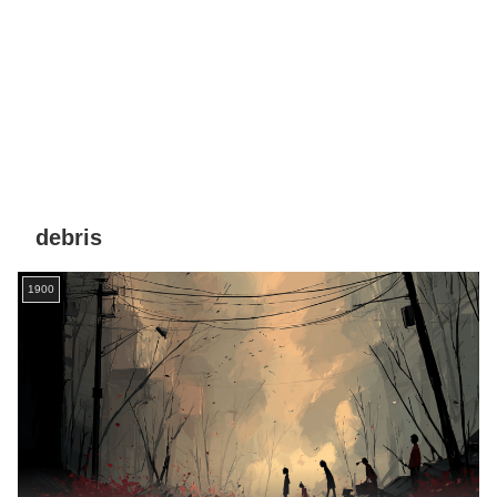
debris
1900