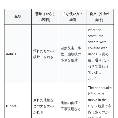
意味（やさし
主な使い方・
例文（中学生
単語
い説明）
場面
向け）
After the
storm, the
streets were
自然災害、事
covered with
壊れたものの
debris
故、崩壊後の
debris.（嵐の
破片・がれき
小さな破片
後、通りはが
れきで覆われ
ていまし
た。）
The earthquake
left a lot of
崩れた建物な
rubble in the
建物の倒壊・
rubble
どの大きめの
city.（地震で市
工事現場など
がれき
内に多くのが