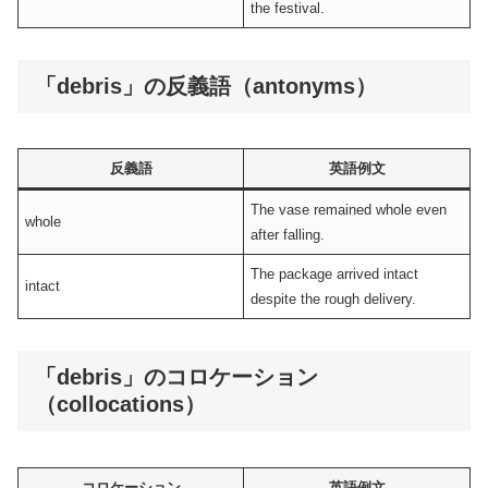
the festival.
「debris」の反義語（antonyms）
反義語
英語例文
The vase remained whole even
whole
after falling.
The package arrived intact
intact
despite the rough delivery.
「debris」のコロケーション
（collocations）
コロケーション
英語例文