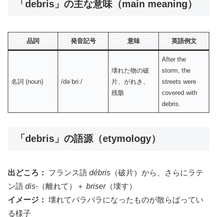
「debris」の主な意味（main meaning）
品詞
発音記号
意味
英語例文
After the
壊れた物の破
storm, the
名詞 (noun)
/dəˈbriː/
片、がれき、
streets were
残骸
covered with
debris.
「debris」の語源（etymology）
出どころ：
フランス語
débris
（破片）から、さらにラテ
ン語
dis-
（離れて）＋
briser
（壊す）
イメージ：
壊れてバラバラになったものが散らばってい
る様子