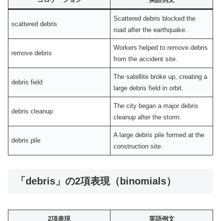
Scattered debris blocked the
scattered debris
road after the earthquake.
Workers helped to remove debris
remove debris
from the accident site.
The satellite broke up, creating a
debris field
large debris field in orbit.
The city began a major debris
debris cleanup
cleanup after the storm.
A large debris pile formed at the
debris pile
construction site.
「debris」の2項表現（binomials）
2項表現
英語例文