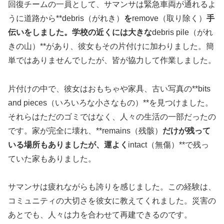
回復チームの一員として、サマンサは緊急車両が通れるよ
うに道路から**debris（がれき）
を
remove（取り除く）
手
伝いをしました。学校の近くには大きな
debris pile（がれ
きの山）**があり、彼女もその片付けに加わりました。簡
単ではありませんでしたが、皆が協力して作業しました。
片付けの中で、彼女はおもちゃや家具、古い写真の**bits
and pieces（いろいろな小さなもの）**を見つけました。
それらはただのゴミではなく、人々の生活の一部だったの
です。家が完全に壊れ、**remains（残骸）
だけが残って
いる場所もありましたが、運よく
intact（無傷）**で残っ
ていた家もありました。
サマンサは疲れながらも誇りを感じました。この経験は、
コミュニティの大切さを彼女に教えてくれました。災害の
あとでも、人々は力を合わせて再建できるのです。