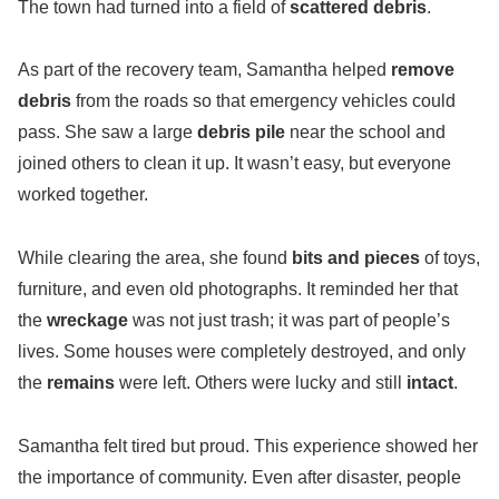
The town had turned into a field of
scattered debris
.
As part of the recovery team, Samantha helped
remove
debris
from the roads so that emergency vehicles could
pass. She saw a large
debris pile
near the school and
joined others to clean it up. It wasn’t easy, but everyone
worked together.
While clearing the area, she found
bits and pieces
of toys,
furniture, and even old photographs. It reminded her that
the
wreckage
was not just trash; it was part of people’s
lives. Some houses were completely destroyed, and only
the
remains
were left. Others were lucky and still
intact
.
Samantha felt tired but proud. This experience showed her
the importance of community. Even after disaster, people