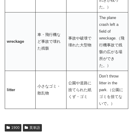
れきが残っ
た。）
The plane
crash left a
field of
車・飛行機な
事故や破壊で
wreckage.（飛
wreckage
ど事故で壊れ
壊れた大型物
行機事故で残
た残骸
骸の広がる場
所ができ
た。）
Don’t throw
公園や道路に
litter in the
小さなゴミ・
litter
捨てられた紙
park.（公園に
散乱物
くず・ゴミ
ゴミを捨てな
いで。）
1900
英単語