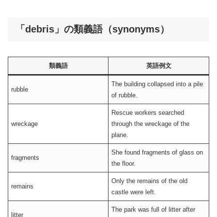
「debris」の類義語（synonyms）
類義語
英語例文
The building collapsed into a pile
rubble
of rubble.
Rescue workers searched
wreckage
through the wreckage of the
plane.
She found fragments of glass on
fragments
the floor.
Only the remains of the old
remains
castle were left.
The park was full of litter after
litter