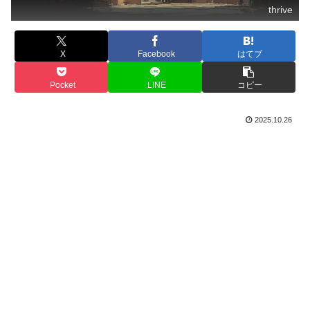
thrive
X
Facebook
はてブ
Pocket
LINE
コピー
2025.10.26