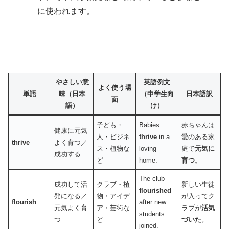
に使われます。
やさしい意
英語例文
よく使う場
単語
味（日本
（中学生向
日本語訳
面
語）
け）
子ども・
Babies
赤ちゃんは
健康に元気
人・ビジネ
thrive
in a
愛のある家
thrive
よく育つ／
ス・植物な
loving
庭で
元気に
成功する
ど
home.
育つ
。
The club
成功して活
クラブ・植
新しい生徒
flourished
発になる／
物・アイデ
が入ってク
flourish
after new
元気よく育
ア・芸術な
ラブが
活気
students
つ
ど
づいた
。
joined.