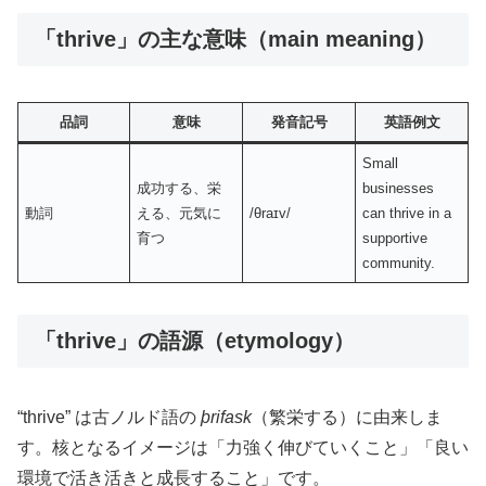
「thrive」の主な意味（main meaning）
品詞
意味
発音記号
英語例文
Small
成功する、栄
businesses
動詞
える、元気に
/θraɪv/
can thrive in a
育つ
supportive
community.
「thrive」の語源（etymology）
“thrive” は古ノルド語の
þrifask
（繁栄する）に由来しま
す。核となるイメージは「力強く伸びていくこと」「良い
環境で活き活きと成長すること」です。