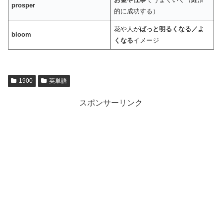
prosper
的に成功する）
花や人が
ぱっと明るくなる／よ
bloom
くなる
イメージ
1900
英単語
スポンサーリンク