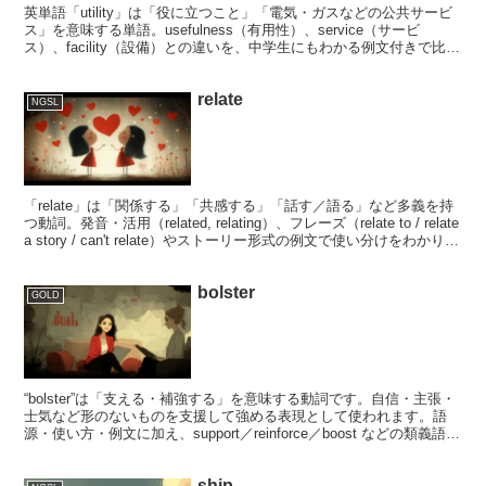
英単語「utility」は「役に立つこと」「電気・ガスなどの公共サービ
ス」を意味する単語。usefulness（有用性）、service（サービ
ス）、facility（設備）との違いを、中学生にもわかる例文付きで比較
解説します。
relate
NGSL
「relate」は「関係する」「共感する」「話す／語る」など多義を持
つ動詞。発音・活用（related, relating）、フレーズ（relate to / relate
a story / can't relate）やストーリー形式の例文で使い分けをわかりや
すく解説します。
bolster
GOLD
“bolster”は「支える・補強する」を意味する動詞です。自信・主張・
士気など形のないものを支援して強める表現として使われます。語
源・使い方・例文に加え、support／reinforce／boost などの類義語と
の違いも詳しく解説します。
ship