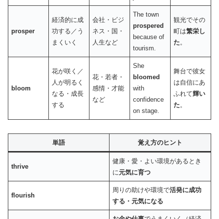
The town
経済的に成
会社・ビジ
観光でその
prospered
prosper
功する／う
ネス・国・
町は
繁栄し
because of
まくいく
人生など
た
。
tourism.
She
花が咲く／
舞台で彼女
花・若者・
bloomed
人が明るく
は自信にあ
bloom
感情・才能
with
なる・成長
ふれて
輝い
など
confidence
する
た
。
on stage.
単語
覚え方のヒント
健康・愛・よい環境があるとき
thrive
に
元気に育つ
周りの助けや環境で
活発に成功
flourish
する・元気になる
お金や仕事
でうまくいく（経済