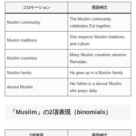
コロケーション
英語例文
The Muslim community
Muslim community
celebrates Eid together.
She respects Muslim traditions
Muslim traditions
and culture.
Many Muslim countries observe
Muslim countries
Ramadan.
Muslim family
He grew up in a Muslim family.
Her father is a devout Muslim
devout Muslim
who prays daily.
「Muslim」の2項表現（binomials）
2項表現
英語例文