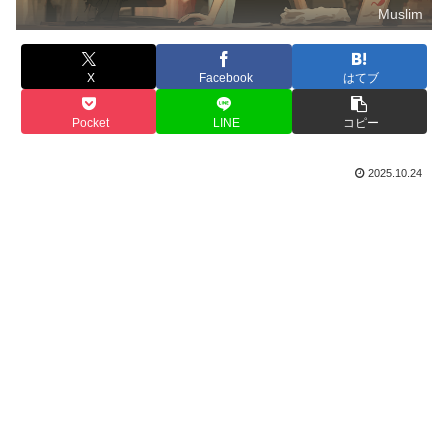
Muslim
X
Facebook
はてブ
Pocket
LINE
コピー
2025.10.24