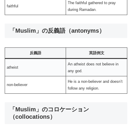
The faithful gathered to pray
faithful
during Ramadan.
「Muslim」の反義語（antonyms）
反義語
英語例文
An atheist does not believe in
atheist
any god.
He is a non-believer and doesn’t
non-believer
follow any religion.
「Muslim」のコロケーション
（collocations）