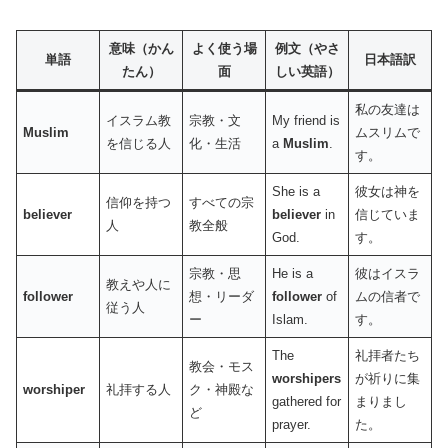
意味（かん
よく使う場
例文（やさ
単語
日本語訳
たん）
面
しい英語）
私の友達は
イスラム教
宗教・文
My friend is
Muslim
ムスリムで
を信じる人
化・生活
a
Muslim
.
す。
She is a
彼女は神を
信仰を持つ
すべての宗
believer
believer
in
信じていま
人
教全般
God.
す。
宗教・思
He is a
彼はイスラ
教えや人に
follower
想・リーダ
follower
of
ムの信者で
従う人
ー
Islam.
す。
The
礼拝者たち
教会・モス
worshipers
が祈りに集
worshiper
礼拝する人
ク・神殿な
gathered for
まりまし
ど
prayer.
た。