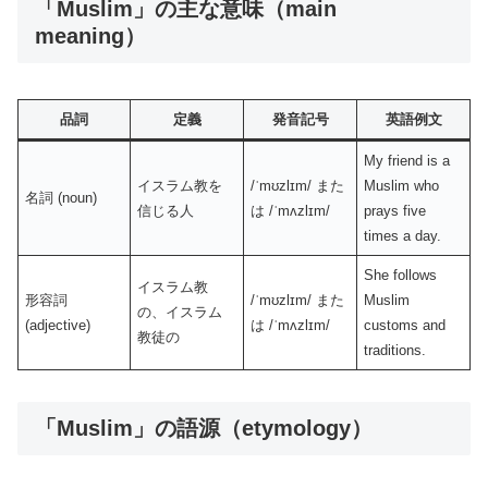
「Muslim」の主な意味（main
meaning）
品詞
定義
発音記号
英語例文
My friend is a
イスラム教を
/ˈmʊzlɪm/ また
Muslim who
名詞 (noun)
信じる人
は /ˈmʌzlɪm/
prays five
times a day.
She follows
イスラム教
形容詞
/ˈmʊzlɪm/ また
Muslim
の、イスラム
(adjective)
は /ˈmʌzlɪm/
customs and
教徒の
traditions.
「Muslim」の語源（etymology）