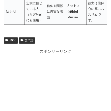
忠実に信じ
彼女は信仰
信仰や関係
She is a
ている人
心の厚いム
faithful
に忠実な場
faithful
（形容詞的
スリムで
面
Muslim.
にも使用）
す。
1900
英単語
スポンサーリンク