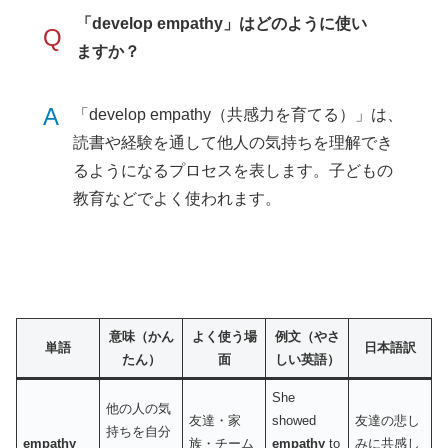
「develop empathy」はどのように使い
Q
ますか？
A
「develop empathy（共感力を育てる）」は、
読書や経験を通して他人の気持ちを理解でき
るようになるプロセスを表します。子どもの
教育などでよく使われます。
意味（かん
よく使う場
例文（やさ
単語
日本語訳
たん）
面
しい英語）
She
他の人の気
友達・家
showed
友達の悲し
持ちを自分
empathy
族・チーム
empathy
to
みに共感し