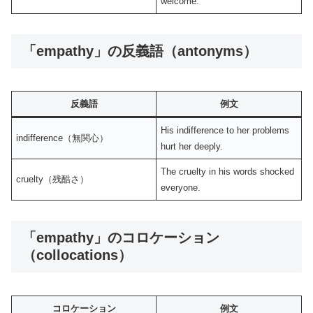
welcome.
「empathy」の反義語（antonyms）
反義語
例文
His indifference to her problems
indifference（無関心）
hurt her deeply.
The cruelty in his words shocked
cruelty（残酷さ）
everyone.
「empathy」のコロケーション
（collocations）
コロケーション
例文