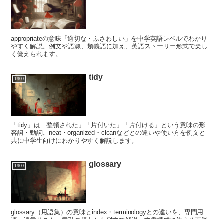
appropriateの意味「適切な・ふさわしい」を中学英語レベルでわかり
やすく解説。例文や語源、類義語に加え、英語ストーリー形式で楽し
く覚えられます。
tidy
1900
「tidy」は「整頓された」「片付いた」「片付ける」という意味の形
容詞・動詞。neat・organized・cleanなどとの違いや使い方を例文と
共に中学生向けにわかりやすく解説します。
glossary
1900
glossary（用語集）の意味とindex・terminologyとの違いを、専門用