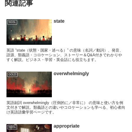
関連記事
state
NGSL
英語 “state（状態・国家・述べる）” の意味（名詞／動詞）、発音、
語源、類義語・コロケーション、ストーリー＆Q&A付きでわかりや
すく解説。ビジネス・学習・英会話にも役立ちます。
overwhelmingly
GOLD
英語副詞 overwhelmingly（圧倒的に／非常に） の意味と使い方を例
文付きで解説。類義語との違いやコロケーションも学べる、初心者向
け英語語彙学習ページです。
appropriate
NGSL