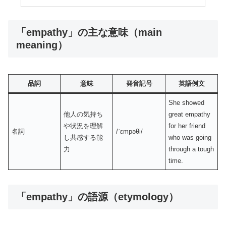
「empathy」の主な意味（main
meaning）
品詞
意味
発音記号
英語例文
She showed
他人の気持ち
great empathy
や状況を理解
for her friend
名詞
/ˈɛmpəθi/
し共感する能
who was going
力
through a tough
time.
「empathy」の語源（etymology）