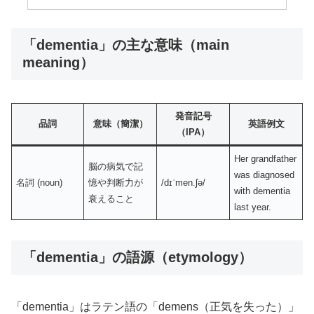
「dementia」の主な意味（main
meaning）
発音記号
品詞
意味（簡潔）
英語例文
（IPA）
Her grandfather
脳の病気で記
was diagnosed
名詞 (noun)
憶や判断力が
/dɪˈmen.ʃə/
with dementia
衰えること
last year.
「dementia」の語源（etymology）
「dementia」はラテン語の「demens（正気を失った）」