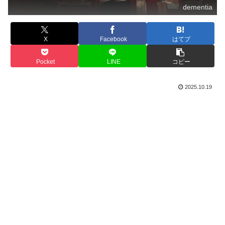
dementia
X
Facebook
はてブ
Pocket
LINE
コピー
2025.10.19