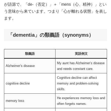
が語源で、「de-（否定）」＋「mens（心、精神）」とい
う意味から来ています。つまり「心が離れる状態」を表し
ます。
「dementia」の類義語（synonyms）
類義語
英語例文
My aunt has Alzheimer’s disease
Alzheimer’s disease
and needs constant care.
Cognitive decline can affect
cognitive decline
memory and problem-solving
skills.
He experiences memory loss and
memory loss
often forgets names.