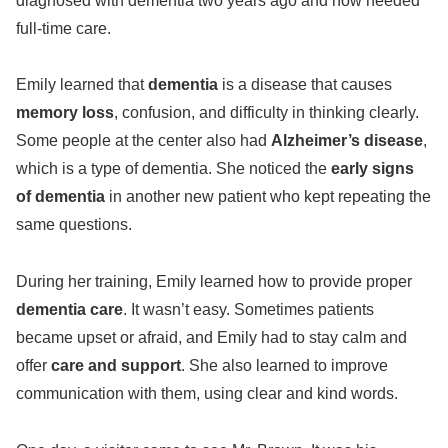
diagnosed with dementia two years ago and now needed
full-time care.
Emily learned that
dementia
is a disease that causes
memory loss
, confusion, and difficulty in thinking clearly.
Some people at the center also had
Alzheimer’s disease
,
which is a type of dementia. She noticed the
early signs
of dementia
in another new patient who kept repeating the
same questions.
During her training, Emily learned how to provide proper
dementia care
. It wasn’t easy. Sometimes patients
became upset or afraid, and Emily had to stay calm and
offer
care and support
. She also learned to improve
communication with them, using clear and kind words.