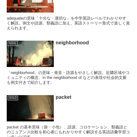
adequateの意味「十分な・適切な」を中学英語レベルでわかりやす
く解説。例文や語源、類義語に加え、英語ストーリー形式で楽しく覚
えられます。
neighborhood
NGSL
「neighborhood」の意味・発音・語源をやさしく解説。近隣区域やコ
ミュニティの概念、in the neighborhood of などの表現や社会的文脈
も例文付きで紹介します。
packet
GOLD
packet の基本意味（袋・小包）、語源、コロケーション、類義語と
のニュアンス比較を初心者にもわかりやすく解説する英語語彙学習コ
ンテンツです。