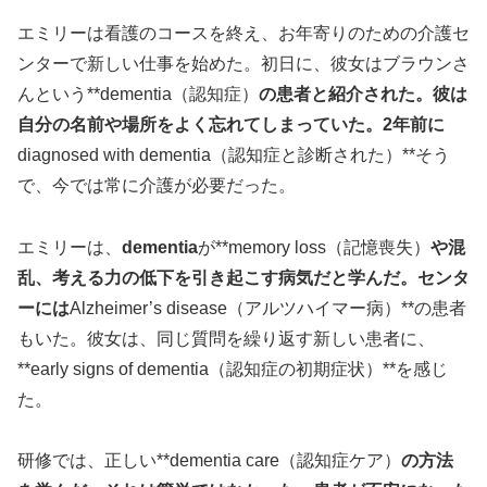
エミリーは看護のコースを終え、お年寄りのための介護セ
ンターで新しい仕事を始めた。初日に、彼女はブラウンさ
んという**dementia（認知症）
の患者と紹介された。彼は
自分の名前や場所をよく忘れてしまっていた。2年前に
diagnosed with dementia（認知症と診断された）**そう
で、今では常に介護が必要だった。
エミリーは、
dementia
が**memory loss（記憶喪失）
や混
乱、考える力の低下を引き起こす病気だと学んだ。センタ
ーには
Alzheimer’s disease（アルツハイマー病）**の患者
もいた。彼女は、同じ質問を繰り返す新しい患者に、
**early signs of dementia（認知症の初期症状）**を感じ
た。
研修では、正しい**dementia care（認知症ケア）
の方法