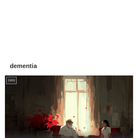
dementia
1900