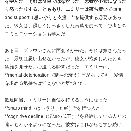
を学んだ。それは簡単ではなかった。患者が不安になった
り怒ったりすることもあり、エミリーは落ち着いて
care
and support（思いやりと支援）**を提供する必要があっ
た。彼女は、優しくはっきりした言葉を使って、患者との
コミュニケーションも学んだ。
ある日、ブラウンさんに面会者が来た。それは娘さんだっ
た。最初は思い出せなかったが、彼女が抱きしめたとき、
笑顔を見せた。心温まる瞬間だった。エミリーは、
**mental deterioration（精神の衰え）**があっても、愛情
を求める気持ちは消えないと気づいた。
数週間後、エミリーは自信を持てるようになった。
**sharp mind（はっきりした頭）**を持つ人と、
**cognitive decline（認知の低下）**を経験している人との
違いもわかるようになった。彼女はこれからも学び続け、