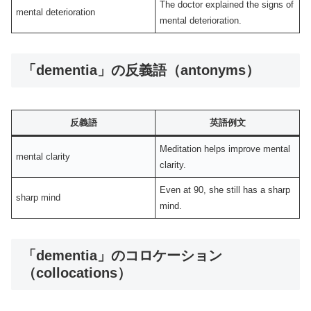
The doctor explained the signs of
mental deterioration
mental deterioration.
「dementia」の反義語（antonyms）
反義語
英語例文
Meditation helps improve mental
mental clarity
clarity.
Even at 90, she still has a sharp
sharp mind
mind.
「dementia」のコロケーション
（collocations）