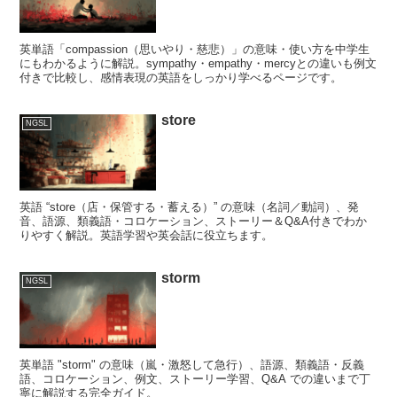
英単語「compassion（思いやり・慈悲）」の意味・使い方を中学生
にもわかるように解説。sympathy・empathy・mercyとの違いも例文
付きで比較し、感情表現の英語をしっかり学べるページです。
store
NGSL
英語 “store（店・保管する・蓄える）” の意味（名詞／動詞）、発
音、語源、類義語・コロケーション、ストーリー＆Q&A付きでわか
りやすく解説。英語学習や英会話に役立ちます。
storm
NGSL
英単語 "storm" の意味（嵐・激怒して急行）、語源、類義語・反義
語、コロケーション、例文、ストーリー学習、Q&A での違いまで丁
寧に解説する完全ガイド。