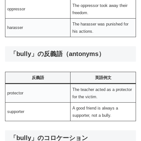
The oppressor took away their
oppressor
freedom.
The harasser was punished for
harasser
his actions.
「bully」の反義語（antonyms）
反義語
英語例文
The teacher acted as a protector
protector
for the victim.
A good friend is always a
supporter
supporter, not a bully.
「bully」のコロケーション