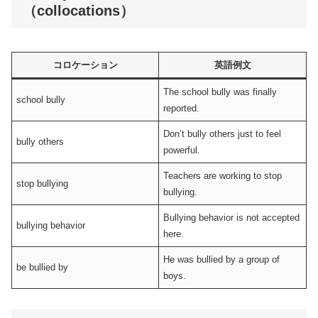
（collocations）
コロケーション
英語例文
The school bully was finally
school bully
reported.
Don’t bully others just to feel
bully others
powerful.
Teachers are working to stop
stop bullying
bullying.
Bullying behavior is not accepted
bullying behavior
here.
He was bullied by a group of
be bullied by
boys.