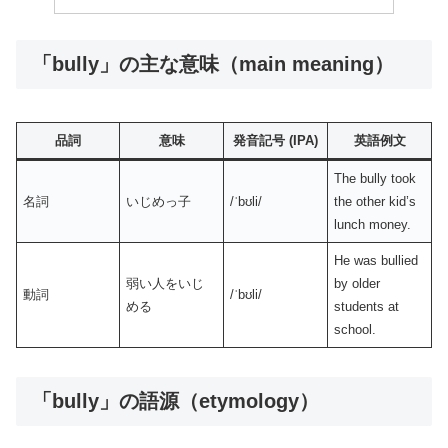
「bully」の主な意味（main meaning）
品詞
意味
発音記号 (IPA)
英語例文
The bully took
名詞
いじめっ子
/ˈbʊli/
the other kid’s
lunch money.
He was bullied
弱い人をいじ
by older
動詞
/ˈbʊli/
める
students at
school.
「bully」の語源（etymology）