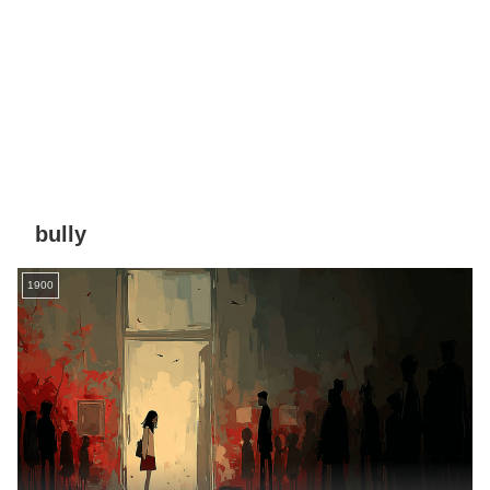
bully
1900