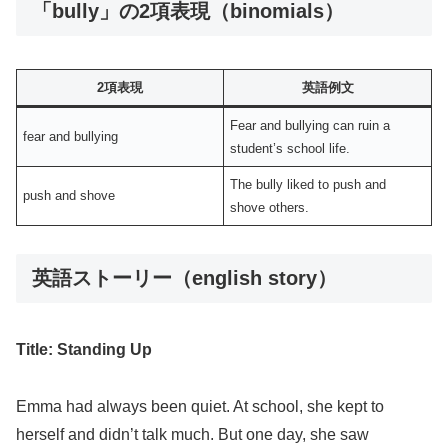
「bully」の2項表現（binomials）
2項表現
英語例文
Fear and bullying can ruin a
fear and bullying
student’s school life.
The bully liked to push and
push and shove
shove others.
英語ストーリー（english story）
Title: Standing Up
Emma had always been quiet. At school, she kept to
herself and didn’t talk much. But one day, she saw