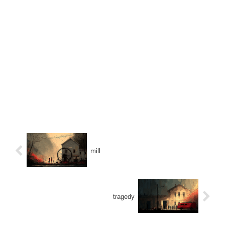
mill
tragedy