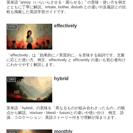
英単語 “annoy（いらいらさせる・困らせる）” の意味・使い方を例文
とともに丁寧に解説。irritate, bother, disturb との違いや反義語との比
較も掲載した英語学習ガイドです。
effectively
NGSL
「effectively」は「効果的に／実質的に」を意味する副詞です。文脈
に応じた使い方、例文、effectively と efficiently の違いも初心者向け
にわかりやすく解説します。
hybrid
1900
英単語「hybrid」の意味を「異なるものが組み合わさったもの」の観
点から解説。mixture・blend・fusionとの違いや使い分け、例文、語
源、コロケーション、英語ストーリー付きで理解が深まります。
monthly
NGSL