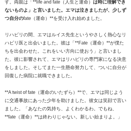
す。両親は「**life and fate（人生と運命）
は時に理解でき
ないものよ」と言いました。エマは泣きましたが、少しず
つ自分の
fate（運命）**を受け入れ始めました。
リハビリの間、エマはルイス先生というやさしく熱心なリ
ハビリ医と出会いました。彼は「**Fate（運命）**が僕た
ちを出会わせた。これをいい方向に使おう」と言いまし
た。彼に影響されて、エマはリハビリの専門家になる決意
をしました。そしてまた一生懸命努力して、ついに自分が
回復した病院に就職できました。
**A twist of fate（運命のいたずら）**で、エマは同じよう
に交通事故にあった少年を助けました。彼女は笑顔で言い
ました。「あなたの気持ち、よくわかるわ。でもね、
**fate（運命）**は終わりじゃない。新しい始まりよ。」