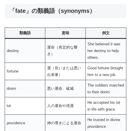
「fate」の類義語（synonyms）
類義語
意味
例文
She believed it was
運命（肯定的な響
destiny
her destiny to help
き）
others.
運（良いまたは悪い
Good fortune brought
fortune
出来事）
him to a new job.
The soldiers marched
doom
悪い運命、破滅
to their doom.
He accepted his lot
lot
人の運命や境遇
in life with grace.
He trusted in divine
providence
神の導きによる運命
providence.