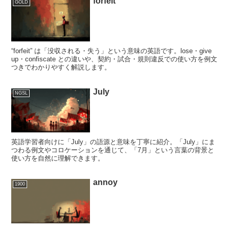
forfeit
GOLD
“forfeit” は「没収される・失う」という意味の英語です。lose・give
up・confiscate との違いや、契約・試合・規則違反での使い方を例文
つきでわかりやすく解説します。
July
NGSL
英語学習者向けに「July」の語源と意味を丁寧に紹介。「July」にま
つわる例文やコロケーションを通じて、「7月」という言葉の背景と
使い方を自然に理解できます。
annoy
1900