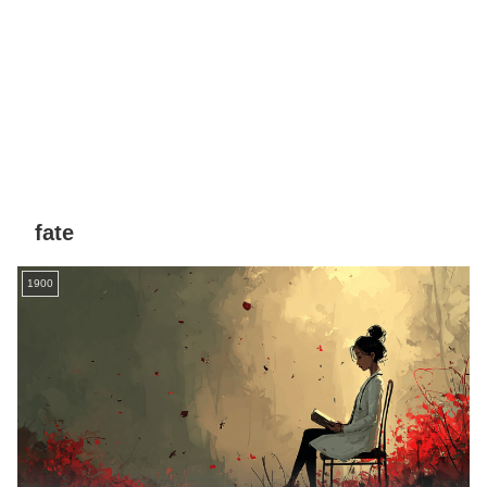
fate
1900