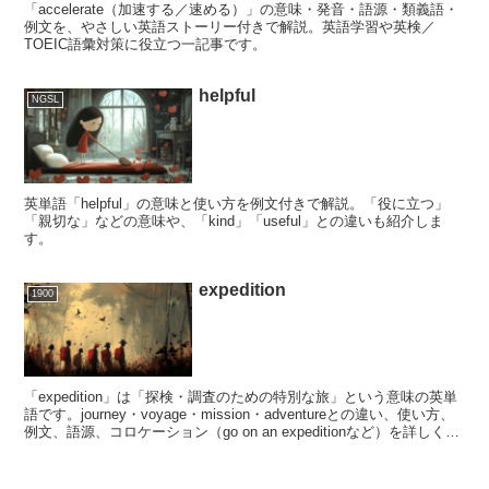
「accelerate（加速する／速める）」の意味・発音・語源・類義語・
例文を、やさしい英語ストーリー付きで解説。英語学習や英検／
TOEIC語彙対策に役立つ一記事です。
helpful
NGSL
英単語「helpful」の意味と使い方を例文付きで解説。「役に立つ」
「親切な」などの意味や、「kind」「useful」との違いも紹介しま
す。
expedition
1900
「expedition」は「探検・調査のための特別な旅」という意味の英単
語です。journey・voyage・mission・adventureとの違い、使い方、
例文、語源、コロケーション（go on an expeditionなど）を詳しく解
説します。