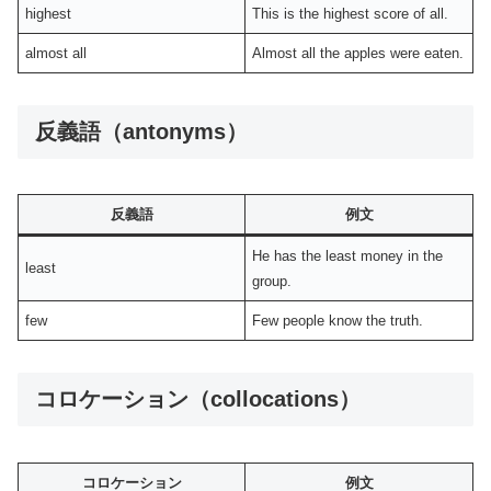
highest
This is the highest score of all.
almost all
Almost all the apples were eaten.
反義語（antonyms）
反義語
例文
He has the least money in the
least
group.
few
Few people know the truth.
コロケーション（collocations）
コロケーション
例文