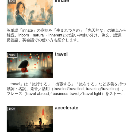
innate
1900
英単語「innate」の意味を「生まれつきの」「先天的な」の観点から
解説。inborn・natural・inherentとの違いや使い分け、例文、語源、
反義語、英会話での使い方も紹介します。
travel
NGSL
「travel」は「旅行する」「出張する」「旅をする」など多義を持つ
動詞・名詞。発音／活用（traveled/travelled, traveling/travelling）、
フレーズ（travel abroad／business travel／travel light）をストーリ
ー例文付きでわかりやすく解説します。
accelerate
1900