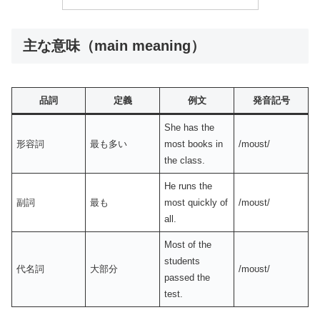
主な意味（main meaning）
品詞
定義
例文
発音記号
She has the
形容詞
最も多い
most books in
/moʊst/
the class.
He runs the
副詞
最も
most quickly of
/moʊst/
all.
Most of the
students
代名詞
大部分
/moʊst/
passed the
test.