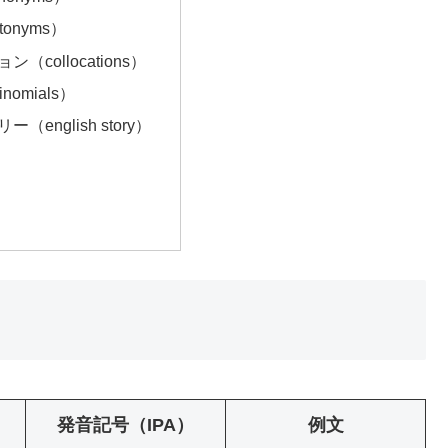
onyms）
（collocations）
nomials）
（english story）
発音記号（IPA）
例文