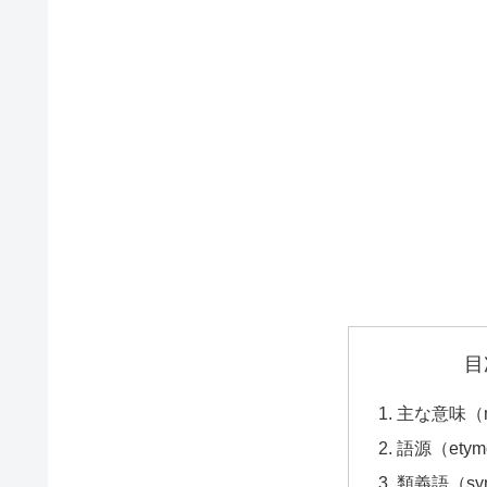
目
主な意味（ma
語源（etym
類義語（syn