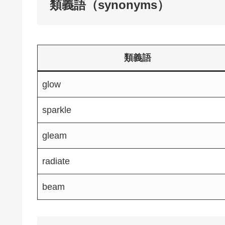
類義語（synonyms）
類義語
glow
sparkle
gleam
radiate
beam