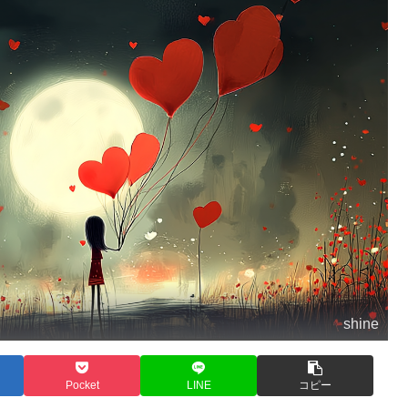
shine
Pocket
LINE
コピー