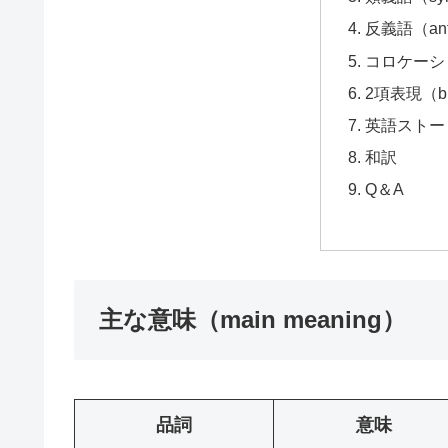
反義語（ant
コロケーション
2項表現（bi
英語ストーリー
和訳
Q＆A
主な意味（main meaning）
品詞
意味