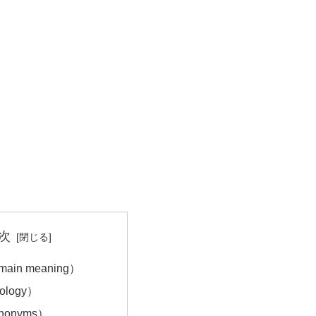
次
in meaning）
ology）
onyms）