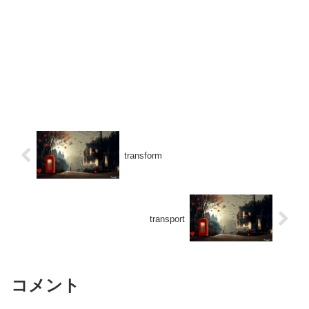
transform
transport
コメント