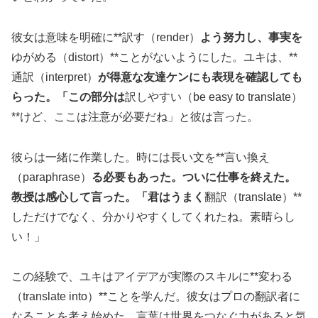
彼女は意味を明確に**訳す（render）
よう努力し、事実を
ゆがめる（distort）**ことがないようにした。ユキは、**
通訳（interpret）
が得意な友達ケンにも表現を確認しても
らった。「この部分は
訳しやすい（be easy to translate）
**けど、ここは注意が必要だね」と彼は言った。
彼らは一緒に作業した。時には長い文を**言い換え
（paraphrase）
る必要もあった。ついに仕事を終えた。
教授は感心して言った。「君はうまく
翻訳（translate）**
しただけでなく、分かりやすくしてくれたね。素晴らし
い！」
この経験で、ユキはアイデアが実際のスキルに**変わる
（translate into）**ことを学んだ。彼女はプロの翻訳者に
なることを考え始めた。言葉は世界をつなぐ力があると気