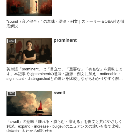
“sound（音／健全）” の意味・語源・例文｜ストーリー＆Q&A付き徹
底解説
prominent
1900
英単語「prominent」は「目立つ」「重要な」「有名な」を意味しま
す。本記事ではprominentの意味・語源・例文に加え、noticeable・
significant・distinguishedとの違いを比較しながらわかりやすく解説
します。
swell
1900
「swell」の意味「腫れる・膨らむ・増える」を例文と共にやさしく
解説。expand・increase・bulgeとのニュアンスの違いも表で比較。
中学生にもわかる解説付き。