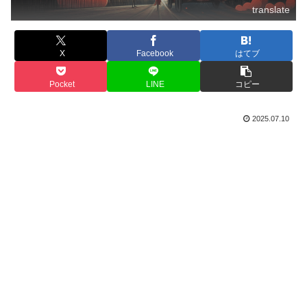
translate
X
Facebook
はてブ
Pocket
LINE
コピー
2025.07.10