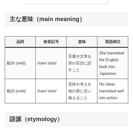
主な意味（main meaning）
品詞
発音記号
意味
英語例文
She translated
言葉や文章を
the English
動詞 (verb)
/trænˈsleɪt/
別の言語に訳
book into
すこと
Japanese.
意味や考えを
His ideas
動詞 (verb)
/trænˈsleɪt/
他の形に言い
translated well
換えること
into action.
語源（etymology）