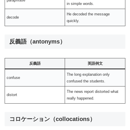
paraphrase
in simple words.
He decoded the message
decode
quickly.
反義語（antonyms）
反義語
英語例文
The long explanation only
confuse
confused the students.
The news report distorted what
distort
really happened.
コロケーション（collocations）