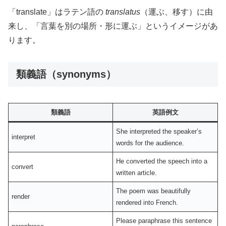
「translate」はラテン語の
translatus
（運ぶ、移す）に由
来し、「言葉を別の場所・形に運ぶ」というイメージがあ
ります。
類義語（synonyms）
類義語
英語例文
She interpreted the speaker’s
interpret
words for the audience.
He converted the speech into a
convert
written article.
The poem was beautifully
render
rendered into French.
Please paraphrase this sentence