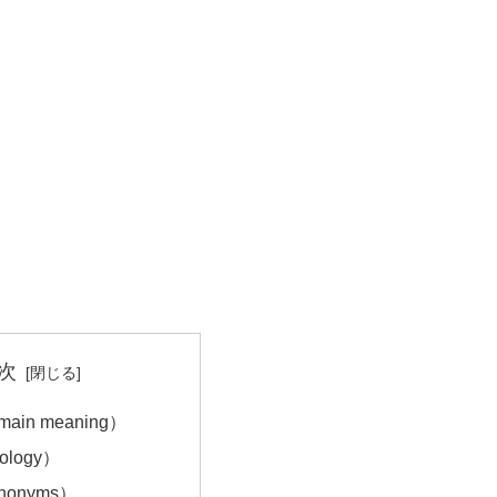
次
in meaning）
ology）
onyms）