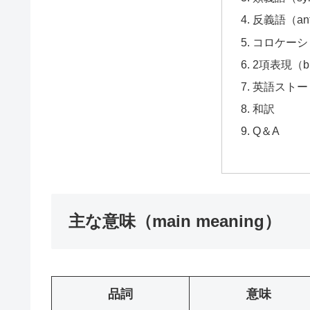
反義語（ant
コロケーション
2項表現（bi
英語ストーリー
和訳
Q＆A
主な意味（main meaning）
品詞
意味