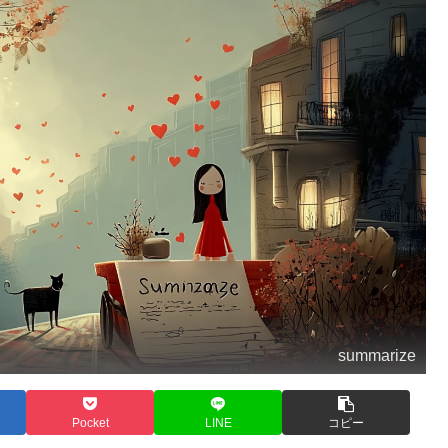
summarize
Pocket
LINE
コピー