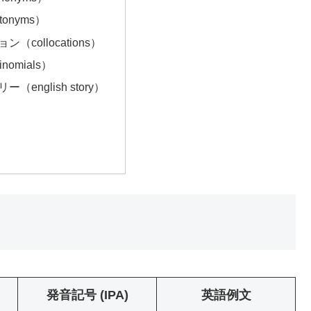
onyms）
（collocations）
nomials）
（english story）
発音記号 (IPA)
英語例文