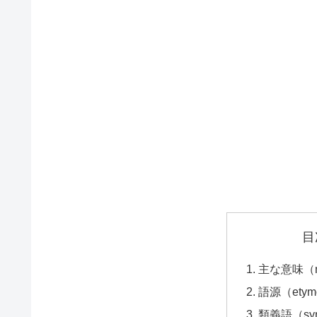
目
主な意味（ma
語源（etym
類義語（syn