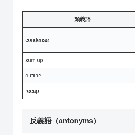
類義語
condense
sum up
outline
recap
反義語（antonyms）