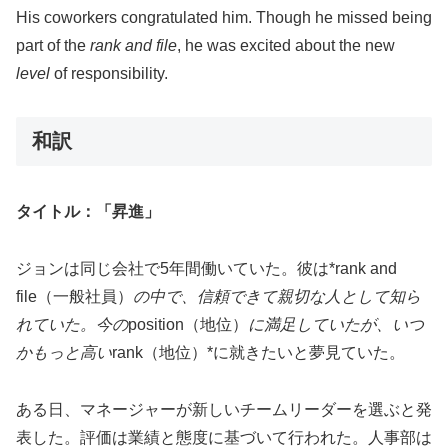
His coworkers congratulated him. Though he missed being
part of the
rank and file
, he was excited about the new
level
of responsibility.
和訳
タイトル：「昇進」
ジョンは同じ会社で5年間働いていた。彼は*rank and
file（一般社員）
の中で、信頼できて親切な人として知ら
れていた。今の
position（地位）
に満足していたが、いつ
かもっと高い
rank（地位）*に就きたいと夢見ていた。
ある日、マネージャーが新しいチームリーダーを選ぶと発
表した。評価は業績と態度に基づいて行われた。人事部は