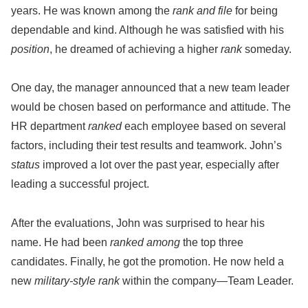
years. He was known among the
rank and file
for being
dependable and kind. Although he was satisfied with his
position
, he dreamed of achieving a higher
rank
someday.
One day, the manager announced that a new team leader
would be chosen based on performance and attitude. The
HR department
ranked
each employee based on several
factors, including their test results and teamwork. John’s
status
improved a lot over the past year, especially after
leading a successful project.
After the evaluations, John was surprised to hear his
name. He had been
ranked among
the top three
candidates. Finally, he got the promotion. He now held a
new
military-style rank
within the company—Team Leader.