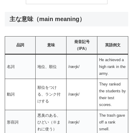
主な意味（main meaning）
発音記号
品詞
意味
英語例文
（IPA）
He achieved a
名詞
地位、順位
/ræŋk/
high rank in the
army.
They ranked
順位をつけ
the students by
動詞
る、ランク付
/ræŋk/
their test
けする
scores.
悪臭のある、
The trash gave
形容詞
ひどい（※ま
/ræŋk/
off a rank
れに使う）
smell.