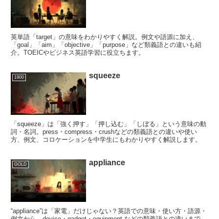
英単語「target」の意味をわかりやすく解説。例文や語源に加え、
「goal」「aim」「objective」「purpose」など類義語との違いも紹
介。TOEICやビジネス英語学習に役立ちます。
squeeze
1900
「squeeze」は「強く押す」「押し込む」「しぼる」という意味の動
詞・名詞。press・compress・crushなどの類義語との違いや使い
方、例文、コロケーションを中学生にもわかりやすく解説します。
appliance
GOLD
“appliance”は「家電」だけじゃない？英語での意味・使い方・語源・
例文から、device・gadget・equipment などの類義語との違いまで、