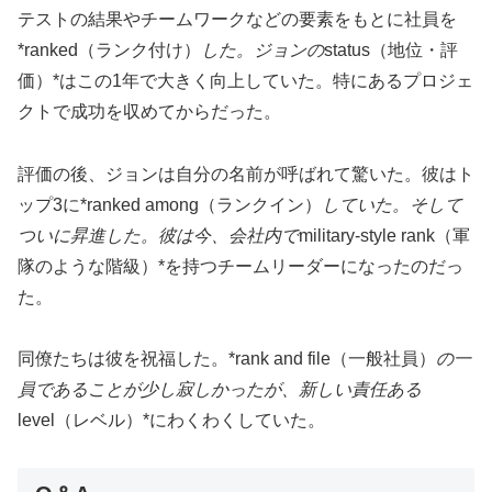
テストの結果やチームワークなどの要素をもとに社員を
*ranked（ランク付け）
した。ジョンの
status（地位・評
価）*はこの1年で大きく向上していた。特にあるプロジェ
クトで成功を収めてからだった。
評価の後、ジョンは自分の名前が呼ばれて驚いた。彼はト
ップ3に*ranked among（ランクイン）
していた。そして
ついに昇進した。彼は今、会社内で
military-style rank（軍
隊のような階級）*を持つチームリーダーになったのだっ
た。
同僚たちは彼を祝福した。*rank and file（一般社員）
の一
員であることが少し寂しかったが、新しい責任ある
level（レベル）*にわくわくしていた。