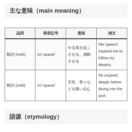
主な意味（main meaning）
品詞
発音記号
意味
例文
Her speech
やる気を起こ
inspired me to
動詞 (verb)
/ɪnˈspaɪər/
させる、感動
follow my
させる
dreams.
He inspired
空気・香りな
deeply before
動詞 (verb)
/ɪnˈspaɪər/
どを吸い込む
diving into the
pool.
語源（etymology）