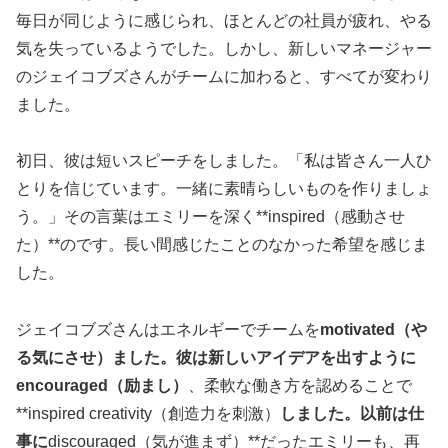
毎日が同じように感じられ、ほとんどの社員が疲れ、やる
気を失っているようでした。しかし、新しいマネージャー
のジェイコブズさんがチームに加わると、すべてが変わり
ました。
初日、彼は短いスピーチをしました。「私は皆さん一人ひ
とりを信じています。一緒に素晴らしいものを作りましょ
う。」その言葉はエミリーを深く**inspired（感動させ
た）**のです。長い間感じたことのなかった希望を感じま
した。
ジェイコブズさんはエネルギーでチームを
motivated（や
る気にさせ）ました。彼は新しいアイデアを出すように
encouraged（励まし）
、柔軟な働き方を認めることで
**inspired creativity（創造力を刺激）
しました。以前は仕
事に
discouraged（気が進まず）**だったエミリーも、再