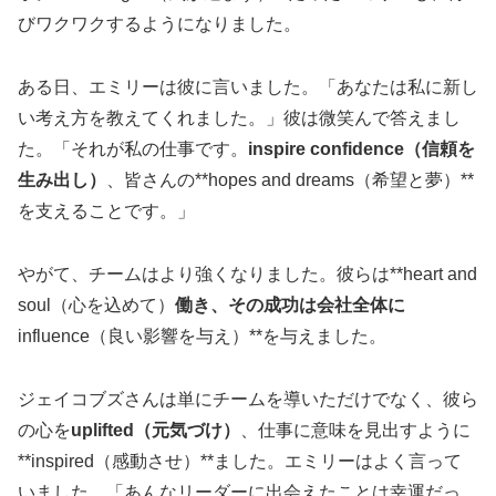
びワクワクするようになりました。
ある日、エミリーは彼に言いました。「あなたは私に新し
い考え方を教えてくれました。」彼は微笑んで答えまし
た。「それが私の仕事です。
inspire confidence（信頼を
生み出し）
、皆さんの**hopes and dreams（希望と夢）**
を支えることです。」
やがて、チームはより強くなりました。彼らは**heart and
soul（心を込めて）
働き、その成功は会社全体に
influence（良い影響を与え）**を与えました。
ジェイコブズさんは単にチームを導いただけでなく、彼ら
の心を
uplifted（元気づけ）
、仕事に意味を見出すように
**inspired（感動させ）**ました。エミリーはよく言って
いました。「あんなリーダーに出会えたことは幸運だっ