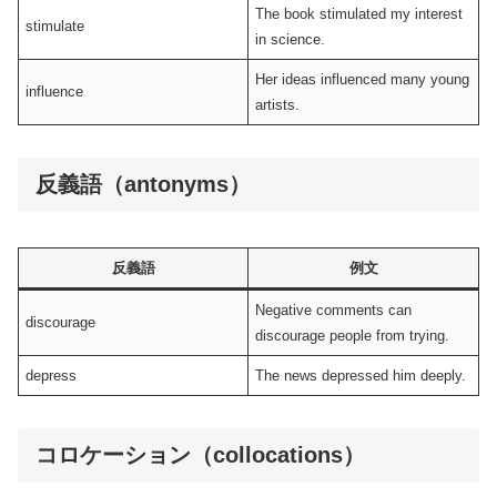
The book stimulated my interest
stimulate
in science.
Her ideas influenced many young
influence
artists.
反義語（antonyms）
反義語
例文
Negative comments can
discourage
discourage people from trying.
depress
The news depressed him deeply.
コロケーション（collocations）