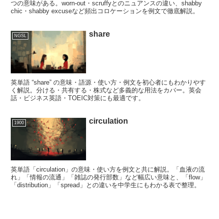
つの意味がある。worn-out・scruffyとのニュアンスの違い、shabby
chic・shabby excuseなど頻出コロケーションを例文で徹底解説。
share
NGSL
英単語 “share” の意味・語源・使い方・例文を初心者にもわかりやす
く解説。分ける・共有する・株式など多義的な用法をカバー。英会
話・ビジネス英語・TOEIC対策にも最適です。
circulation
1900
英単語「circulation」の意味・使い方を例文と共に解説。「血液の流
れ」「情報の流通」「雑誌の発行部数」など幅広い意味と、「flow」
「distribution」「spread」との違いを中学生にもわかる表で整理。