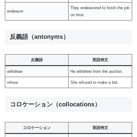
They endeavored to finish the job
endeavor
on time.
反義語（antonyms）
反義語
英語例文
withdraw
He withdrew from the auction.
refuse
She refused to make a bid.
コロケーション（collocations）
コロケーション
英語例文