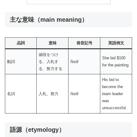
主な意味（main meaning）
品詞
意味
発音記号
英語例文
値段をつけ
She bid $100
動詞
る、入札す
/bɪd/
for the painting.
る、努力する
His bid to
become the
名詞
入札、努力
/bɪd/
team leader
was
unsuccessful.
語源（etymology）