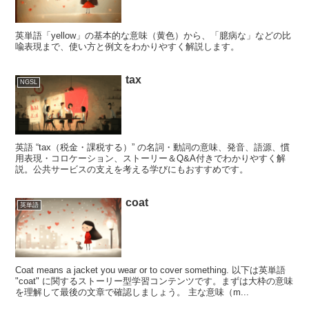
英単語「yellow」の基本的な意味（黄色）から、「臆病な」などの比
喩表現まで、使い方と例文をわかりやすく解説します。
tax
NGSL
英語 “tax（税金・課税する）” の名詞・動詞の意味、発音、語源、慣
用表現・コロケーション、ストーリー＆Q&A付きでわかりやすく解
説。公共サービスの支えを考える学びにもおすすめです。
coat
英単語
Coat means a jacket you wear or to cover something. 以下は英単語
"coat" に関するストーリー型学習コンテンツです。まずは大枠の意味
を理解して最後の文章で確認しましょう。 主な意味（m...