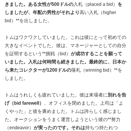
きました。ある女性が500ドルの
入札（placed a bid）
を
しましたが、年配の男性がそれより
高い入札（higher
bid）**を出しました。
トムはワクワクしていました。これは彼にとって初めての
大きなイベントでした。彼は、マネージャーとしての自分
を証明するという**挑戦（bid）
が成功することを願って
いました。入札は何時間も続きました。最終的に、日本か
ら来たコレクターが1200ドルの
落札（winning bid）**を
しました。
トムはうれしくも疲れていました。彼は来場者に
別れを告
げ（bid farewell）
、オフィスを閉めました。上司は「よ
くやった」と彼を褒めました。トムは誇らしく感じまし
た。オークションをうまく運営しようという彼の**努力
（endeavor）
が実ったのです。それは
持ちつ持たれつ