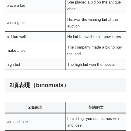
She placed a bid on the antique
place a bid
chair.
His was the winning bid at the
winning bid
auction.
bid farewell
He bid farewell to his coworkers.
The company made a bid to buy
make a bid
the land.
high bid
The high bid won the house.
2項表現（binomials）
2項表現
英語例文
In bidding, you sometimes win
win and lose
and lose.