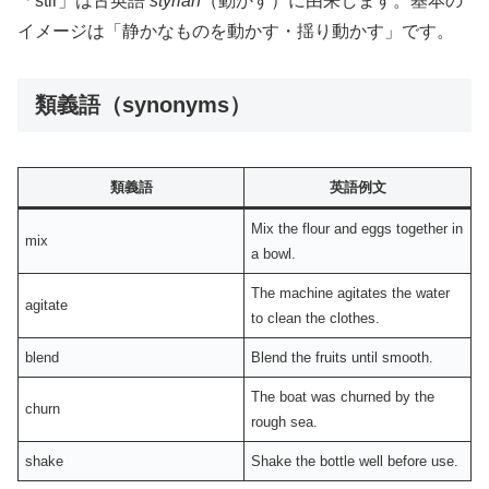
「stir」は古英語
styrian
（動かす）に由来します。基本の
イメージは「静かなものを動かす・揺り動かす」です。
類義語（synonyms）
類義語
英語例文
Mix the flour and eggs together in
mix
a bowl.
The machine agitates the water
agitate
to clean the clothes.
blend
Blend the fruits until smooth.
The boat was churned by the
churn
rough sea.
shake
Shake the bottle well before use.