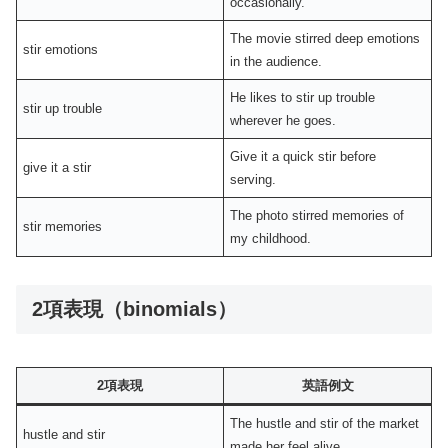
occasionally.
The movie stirred deep emotions
stir emotions
in the audience.
He likes to stir up trouble
stir up trouble
wherever he goes.
Give it a quick stir before
give it a stir
serving.
The photo stirred memories of
stir memories
my childhood.
2項表現（binomials）
2項表現
英語例文
The hustle and stir of the market
hustle and stir
made her feel alive.