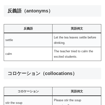
反義語（antonyms）
反義語
英語例文
Let the tea leaves settle before
settle
drinking.
The teacher tried to calm the
calm
excited students.
コロケーション（collocations）
コロケーション
英語例文
Please stir the soup
stir the soup