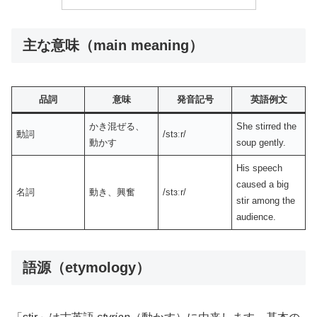
主な意味（main meaning）
品詞
意味
発音記号
英語例文
かき混ぜる、
She stirred the
動詞
/stɜːr/
動かす
soup gently.
His speech
caused a big
名詞
動き、興奮
/stɜːr/
stir among the
audience.
語源（etymology）