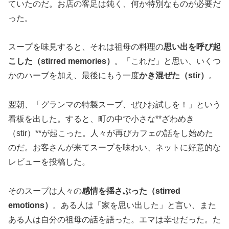
ていたのだ。お店の客足は鈍く、何か特別なものが必要だ
った。
スープを味見すると、それは祖母の料理の
思い出を呼び起
こした（stirred memories）
。「これだ」と思い、いくつ
かのハーブを加え、最後にもう一度
かき混ぜた（stir）
。
翌朝、「グランマの特製スープ、ぜひお試しを！」という
看板を出した。すると、町の中で小さな**ざわめき
（stir）**が起こった。人々が再びカフェの話をし始めた
のだ。お客さんが来てスープを味わい、ネットに好意的な
レビューを投稿した。
そのスープは人々の
感情を揺さぶった（stirred
emotions）
。ある人は「家を思い出した」と言い、また
ある人は自分の祖母の話を語った。エマは幸せだった。た