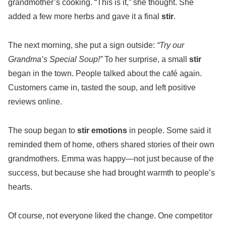
grandmother’s cooking. “This is it,” she thought. She
added a few more herbs and gave it a final
stir
.
The next morning, she put a sign outside:
“Try our
Grandma’s Special Soup!”
To her surprise, a small
stir
began in the town. People talked about the café again.
Customers came in, tasted the soup, and left positive
reviews online.
The soup began to
stir emotions
in people. Some said it
reminded them of home, others shared stories of their own
grandmothers. Emma was happy—not just because of the
success, but because she had brought warmth to people’s
hearts.
Of course, not everyone liked the change. One competitor