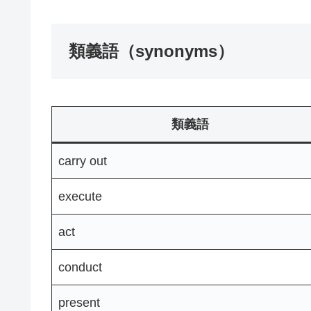
類義語（synonyms）
類義語
carry out
execute
act
conduct
present