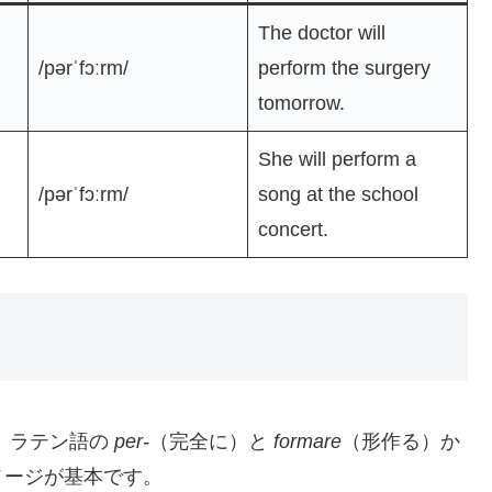
The doctor will
/pərˈfɔːrm/
perform the surgery
tomorrow.
She will perform a
/pərˈfɔːrm/
song at the school
concert.
、ラテン語の
per-
（完全に）と
formare
（形作る）か
メージが基本です。