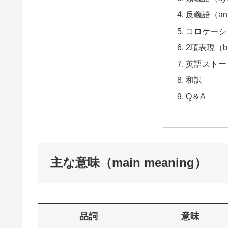
反義語（ant
コロケーション
2項表現（bi
英語ストーリー
和訳
Q＆A
主な意味（main meaning）
品詞
意味