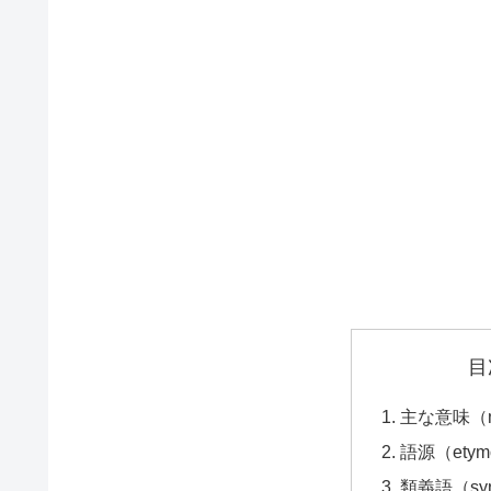
目
主な意味（ma
語源（etym
類義語（syn