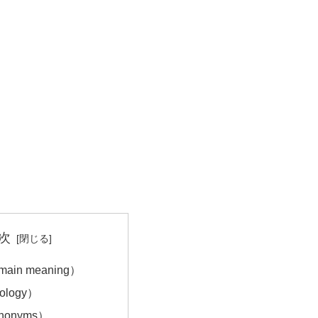
次
in meaning）
ology）
onyms）