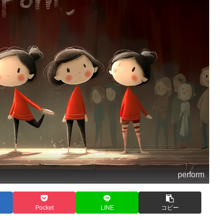
perform
Pocket
LINE
コピー