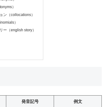
onyms）
（collocations）
nomials）
（english story）
発音記号
例文