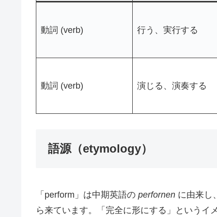
動詞 (verb)
行う、実行する
動詞 (verb)
演じる、演奏する
語源（etymology）
「perform」は中期英語の
perfornen
に由来し
ら来ています。「完全に形にする」というイ