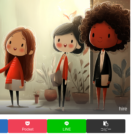
hire
Pocket
LINE
コピー