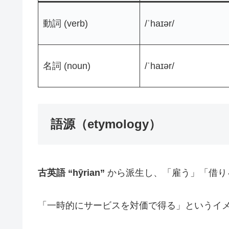
動詞 (verb)
/ˈhaɪər/
名詞 (noun)
/ˈhaɪər/
語源（etymology）
古英語 “hȳrian”
から派生し、「雇う」「借り
「一時的にサービスを対価で得る」というイ