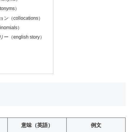
onyms）
（collocations）
nomials）
（english story）
意味（英語）
例文