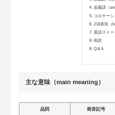
反義語（ant
コロケーション
2項表現（bi
英語ストーリー
和訳
Q＆A
主な意味（main meaning）
品詞
発音記号