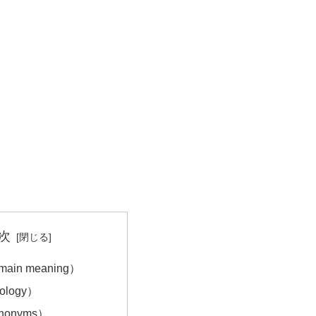
次
in meaning）
ology）
onyms）