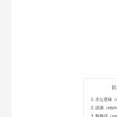
目
主な意味（ma
語源（etym
類義語（syn