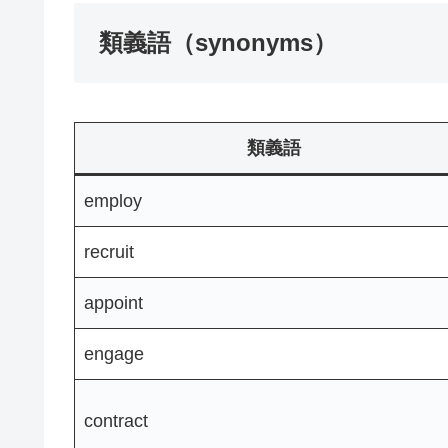
類義語（synonyms）
類義語
employ
recruit
appoint
engage
contract