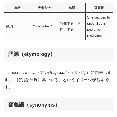
品詞
発音記号
意味
英文例
She decided to
特化する、専
specialize in
動詞
/ˈspeʃ.ə.laɪz/
門とする
pediatric
medicine.
語源（etymology）
「specialize」はラテン語
specialis
（特別な）に由来しま
す。「特別な分野に集中する」というイメージが基本で
す。
類義語（synonyms）