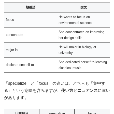
類義語
例文
He wants to focus on
focus
environmental science.
She concentrates on improving
concentrate
her design skills.
He will major in biology at
major in
university.
She dedicated herself to learning
dedicate oneself to
classical music.
「specialize」と「focus」の違いは、どちらも「集中す
る」という意味を含みますが、
使い方とニュアンス
に違い
があります。
比較項目
specialize
focus