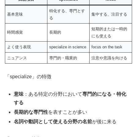
特化する、専門とす
基本意味
集中する、注目する
る
短期的または一時的
時間感覚
長期的
にも使える
よく使う表現
specialize in science
focus on the task
ニュアンス
専門的・職業的
注意や意識を向ける
「specialize」の特徴
意味
：ある特定の分野において
専門的になる・特化
する
長期的な専門性
を表すことが多い
名詞や動詞として使える分野の名前
が後に来る