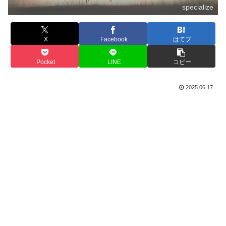
specialize
X
Facebook
はてブ
Pocket
LINE
コピー
2025.06.17