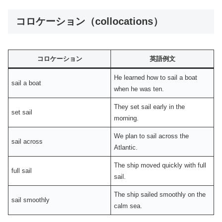
コロケーション（collocations）
コロケーション
英語例文
He learned how to sail a boat
sail a boat
when he was ten.
They set sail early in the
set sail
morning.
We plan to sail across the
sail across
Atlantic.
The ship moved quickly with full
full sail
sail.
The ship sailed smoothly on the
sail smoothly
calm sea.