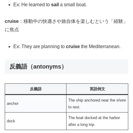
Ex: He learned to
sail
a small boat.
cruise
：移動中の快適さや旅自体を楽しむという「経験」
に焦点
Ex: They are planning to
cruise
the Mediterranean.
反義語（antonyms）
反義語
英語例文
The ship anchored near the shore
anchor
to rest.
The boat docked at the harbor
dock
after a long trip.