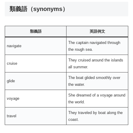
類義語（synonyms）
類義語
英語例文
The captain navigated through
navigate
the rough sea.
They cruised around the islands
cruise
all summer.
The boat glided smoothly over
glide
the water.
She dreamed of a voyage around
voyage
the world.
They traveled by boat along the
travel
coast.