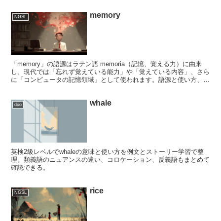
memory
NGSL
「memory」の語源はラテン語 memoria（記憶、覚える力）に由来
し、現代では「忘れず覚えている能力」や「覚えている内容」、さら
に「コンピュータの記憶領域」として使われます。語源と使い方、例
文をQ&A＋ストーリーでやさしく学べる英語学習ページです。
whale
duo
英検2級レベルでwhaleの意味と使い方を例文とストーリー学習で整
理。類義語のニュアンスの違い、コロケーション、反義語もまとめて
確認できる。
rice
NGSL