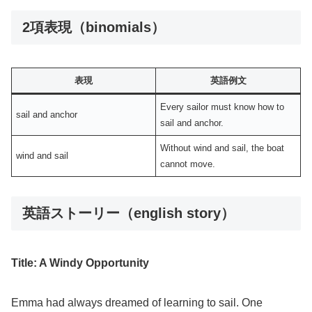
2項表現（binomials）
表現
英語例文
Every sailor must know how to
sail and anchor
sail and anchor.
Without wind and sail, the boat
wind and sail
cannot move.
英語ストーリー（english story）
Title: A Windy Opportunity
Emma had always dreamed of learning to sail. One