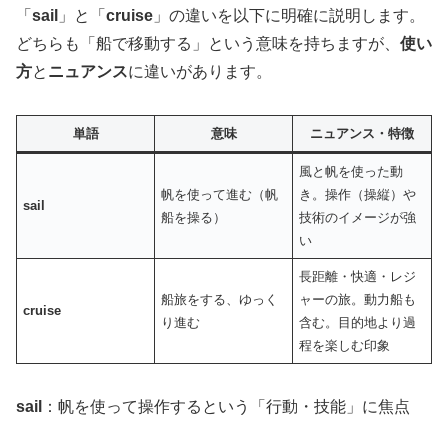
「
sail
」と「
cruise
」の違いを以下に明確に説明します。
どちらも「船で移動する」という意味を持ちますが、
使い
方
と
ニュアンス
に違いがあります。
単語
意味
ニュアンス・特徴
風と帆を使った動
帆を使って進む（帆
き。操作（操縦）や
sail
船を操る）
技術のイメージが強
い
長距離・快適・レジ
船旅をする、ゆっく
ャーの旅。動力船も
cruise
り進む
含む。目的地より過
程を楽しむ印象
sail
：帆を使って操作するという「行動・技能」に焦点