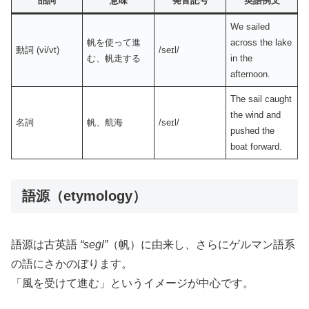
品詞
意味
発音記号
英語例文
We sailed
帆を使って進
across the lake
動詞 (vi/vt)
/seɪl/
む、帆走する
in the
afternoon.
The sail caught
the wind and
名詞
帆、航海
/seɪl/
pushed the
boat forward.
語源（etymology）
語源は古英語
“seġl”
（帆）に由来し、さらにゲルマン語系
の語にさかのぼります。
「風を受けて進む」というイメージが中心です。