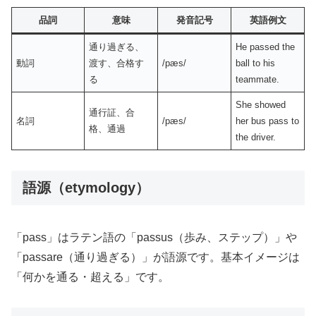
品詞
意味
発音記号
英語例文
通り過ぎる、
He passed the
動詞
渡す、合格す
/pæs/
ball to his
る
teammate.
She showed
通行証、合
名詞
/pæs/
her bus pass to
格、通過
the driver.
語源（etymology）
「pass」はラテン語の「passus（歩み、ステップ）」や
「passare（通り過ぎる）」が語源です。基本イメージは
「何かを通る・超える」です。