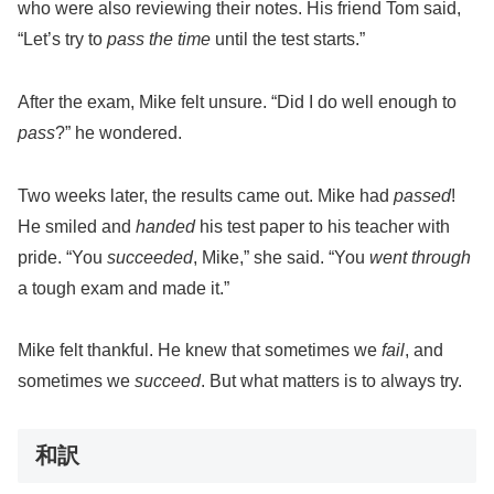
who were also reviewing their notes. His friend Tom said,
“Let’s try to
pass the time
until the test starts.”
After the exam, Mike felt unsure. “Did I do well enough to
pass
?” he wondered.
Two weeks later, the results came out. Mike had
passed
!
He smiled and
handed
his test paper to his teacher with
pride. “You
succeeded
, Mike,” she said. “You
went through
a tough exam and made it.”
Mike felt thankful. He knew that sometimes we
fail
, and
sometimes we
succeed
. But what matters is to always try.
和訳