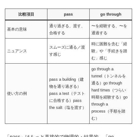
比較項目
pass
go through
通り過ぎる、渡す、
〜を経験する、〜を
基本の意味
合格する
通過する
時に困難を含む「経
スムーズに通る／渡
ニュアンス
験」や「手続きを踏
す感じ
む」感じ
go through a
tunnel（トンネルを
pass a building（建
通る）go through
物を通り過ぎる）
hard times（つらい
使い方の例
pass a test（テスト
時期を経験する）go
に合格する）pass
through a
the salt（塩を渡す）
process（手順を踏
む）
「pass」はもっと直接的で物理的・結果的、「go