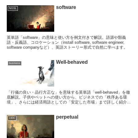
software
NGSL
英単語「software」の意味と使い方を例文付きで解説。語源や類義
語・反義語、コロケーション（install software, software engineer,
software companyなど）、英語ストーリー形式で自然に学べます。
Well-behaved
business
「行儀の良い・品行方正な」を意味する英単語「well-behaved」を徹
底解説。子供やペットへの使い方から、ビジネスでの「秩序ある環
境」、さらには経済用語としての「安定した市場」まで詳しく紹介し
ます。極悪な敵を退け、ようやく平和を取り戻した彩と田中さんのス
トーリーを通じて、信頼を築くための正しい英語表現を身につけまし
perpetual
ょう。
1900